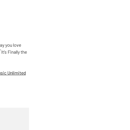
u love
Finally the
ic Unlimited