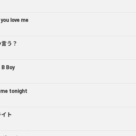
 you love me
つ言う？
 B Boy
l me tonight
ライト