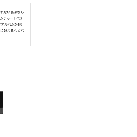
られない高瀬なら
ムチャートで3
アルバムが1位
かに超えるなどバ