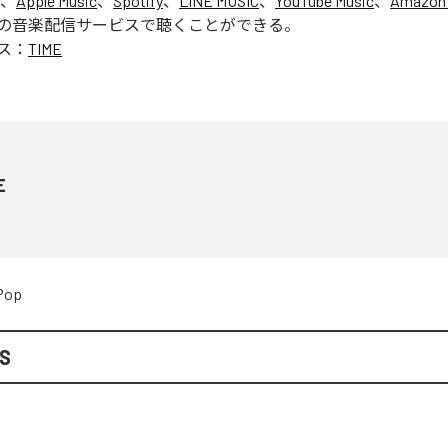
は、
Apple Music
、
Spotify
、
LINE MUSIC
、
YouTube Music
、
Amazon 
の音楽配信サービスで聴くことができる。
ス：
TIME
E
Pop
IS