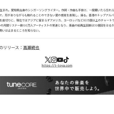
月26日生まれ。愛知県出身のシンガーソングライター。作詞・作曲も手掛け、一度聞いたら忘れ
で、形がありながらも触れることのできない愛の感覚を表現し、操る。香港のトップアルバ
を皮切りに、現在ではアジアに留まらずアメリカ、ヨーロッパなど80カ国以上のチャートで
tifyの月間リスナー数100万人アーティストの常連となり、楽曲の総再生回数は30億回をはる
勢いは止まるところを知らない。
のリリース：
高瀬統也
https://t-toya.com