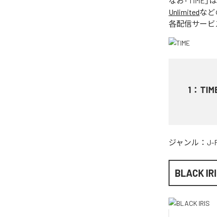
なお「
TIME
」
Unlimited
など
各配信サービ
1
：
TIM
ジャンル：
J-
BLACK IR