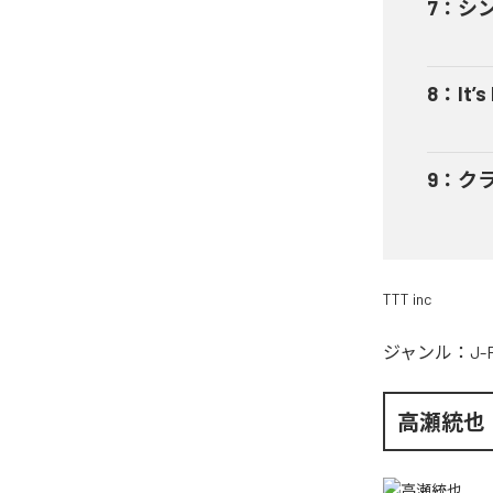
7
：
シ
8
：
It’s
9
：
ク
TTT inc
ジャンル：
J-
高瀬統也