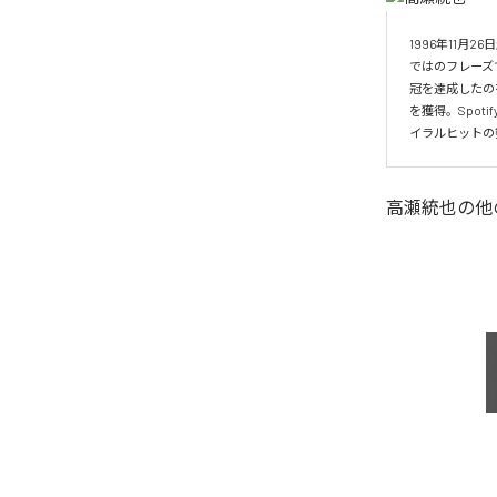
1996年11
ではのフレーズ
冠を達成したの
を獲得。Spo
イラルヒットの
高瀬統也
の他