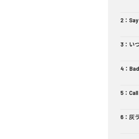
2
：
Say
3
：
い
4
：
Bad
5
：
Cal
6
：
灰