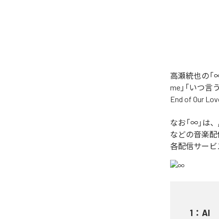
高瀬統也の「∞
me」「いつ言う？」
End of O
なお「
∞
」は、
などの音楽配
各配信サービ
1
：
AI