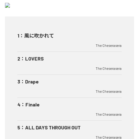
1
：
風に吹かれて
The Cheserasera
2
：
LOVERS
The Cheserasera
3
：
Drape
The Cheserasera
4
：
Finale
The Cheserasera
5
：
ALL DAYS THROUGH OUT
The Cheserasera