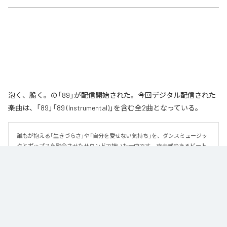
泡く、脆く。の「89」が配信開始された。今回デジタル配信された
楽曲は、「89」「89 (Instrumental)」を含む全2曲となっている。
誰もが抱える「生きづらさ」や「自分を愛せない気持ち」を、ダンスミュージッ
クとポップスを融合させたサウンドで描いた一曲です。 疾走感のあるビート
と繊細な歌詞が交差し、苦しさの中にも小さな希望を見つけ出していく。 「味
方だよ」というメッセージが、心にそっと寄り添う作品です。
なお「
89
」は、
Apple Music
、
Spotify
、
LINE MUSIC
、
YouTube Music
、
Amazon Music Unlimited
などの音楽配信サービスで聴くことができ
る。