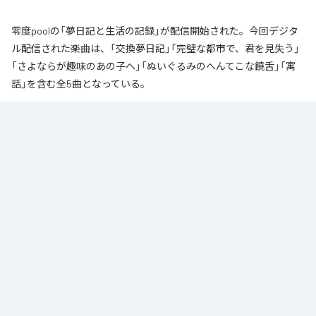
零度poolの「夢日記と生活の記録」が配信開始された。今回デジタ
ル配信された楽曲は、「交換夢日記」「完璧な都市で、君を見失う」
「さよならが趣味のあの子へ」「ぬいぐるみのへんてこな饒舌」「寓
話」を含む全5曲となっている。
なお「
夢日記と生活の記録
」は、
Apple Music
、
Spotify
、
LINE
MUSIC
、
YouTube Music
、
Amazon Music Unlimited
などの音楽配信サ
ービスで聴くことができる。
各配信サービス：
夢日記と生活の記録
1
：
交換夢日記
零度pool