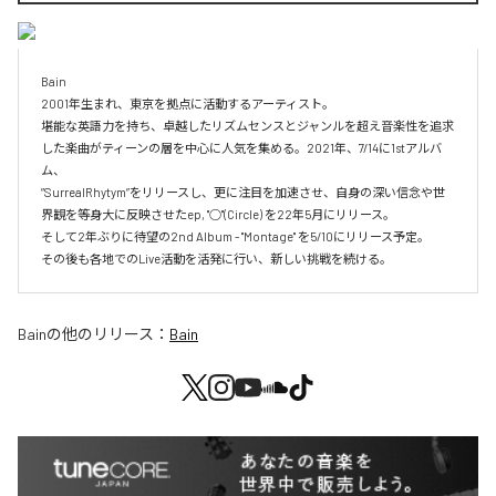
Bain

2001年生まれ、東京を拠点に活動するアーティスト。

堪能な英語力を持ち、卓越したリズムセンスとジャンルを超え音楽性を追求

した楽曲がティーンの層を中心に人気を集める。2021年、7/14に1stアルバ

ム、

”SurrealRhytym”をリリースし、更に注目を加速させ、自身の深い信念や世
界観を等身大に反映させたep, "○"(Circle) を22年5月にリリース。

そして2年ぶりに待望の2nd Album - "Montage" を5/10にリリース予定。

その後も各地でのLive活動を活発に行い、新しい挑戦を続ける。
Bain
の他のリリース：
Bain