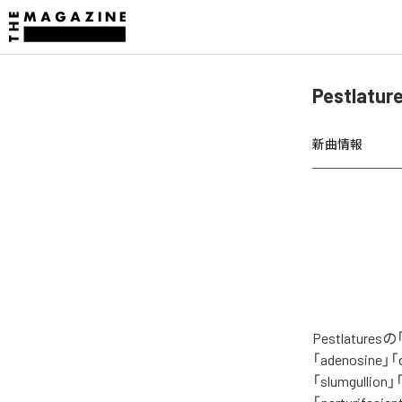
Pestlat
新曲情報
Pestlatu
「adenosine」「
「slumgullion」