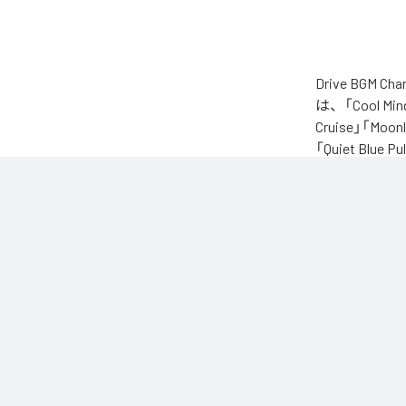
Drive BGM
は、「Cool Mind 
Cruise」「Moonl
「Quiet Blue
「暑すぎる夜は心ま
体だけじゃなくて
頭の中まで少し熱
なんとなく気分が
ただ静かに気持ち
そんな時間に流した
クールな夜のグル
夜道、街の灯り、