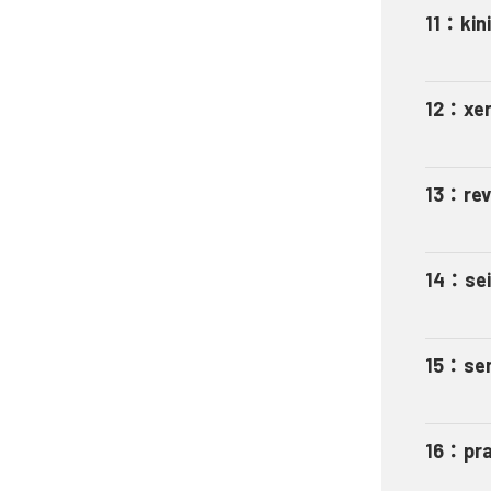
11
：
kin
12
：
xe
13
：
re
14
：
se
15
：
se
16
：
pr