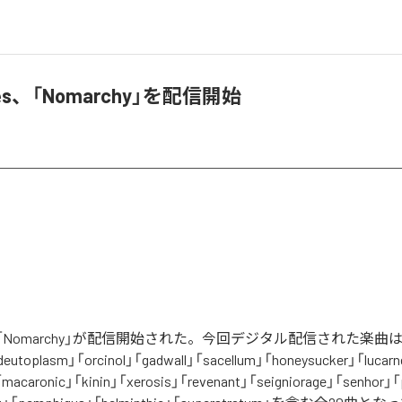
ures、「Nomarchy」を配信開始
resの「Nomarchy」が配信開始された。今回デジタル配信された楽曲
deutoplasm」「orcinol」「gadwall」「sacellum」「honeysucker」「lucar
「macaronic」「kinin」「xerosis」「revenant」「seigniorage」「senhor」「