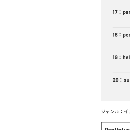
17
：
par
18
：
pe
19
：
he
20
：
su
ジャンル：
イ
Pestlatur