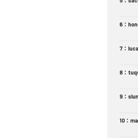
5
：
sac
6
：
hon
7
：
luc
8
：
tuq
9
：
slu
10
：
ma