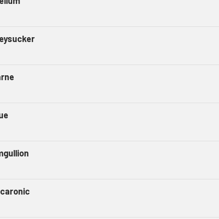
ellum
eysucker
arne
ue
mgullion
caronic