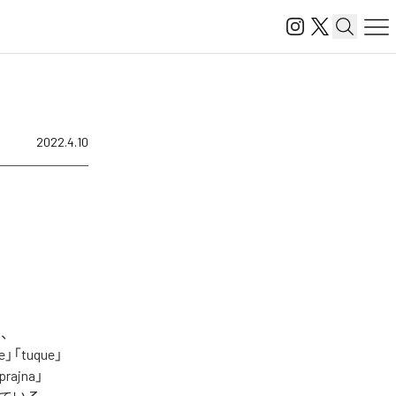
2022.4.10
は、
ne」「tuque」
prajna」