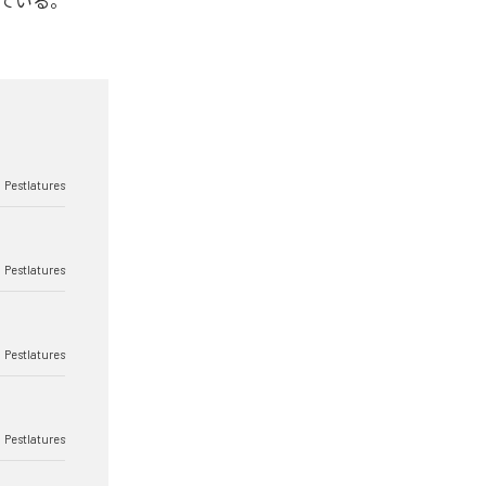
となっている。
Pestlatures
Pestlatures
Pestlatures
Pestlatures