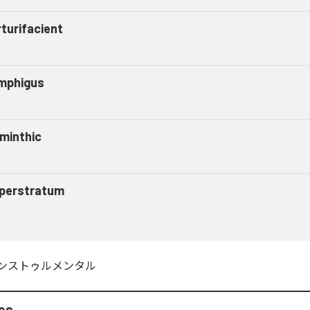
turifacient
mphigus
lminthic
perstratum
ンストゥルメンタル
es