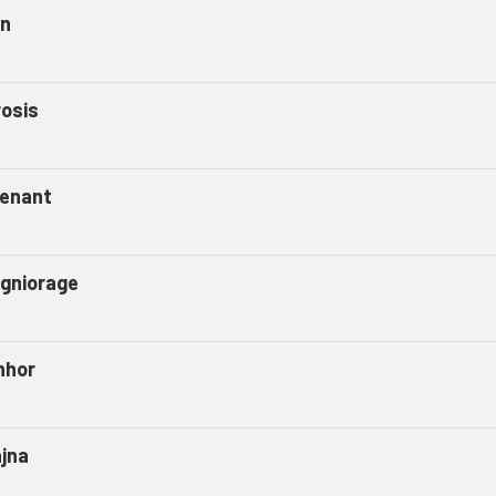
in
rosis
venant
igniorage
nhor
ajna