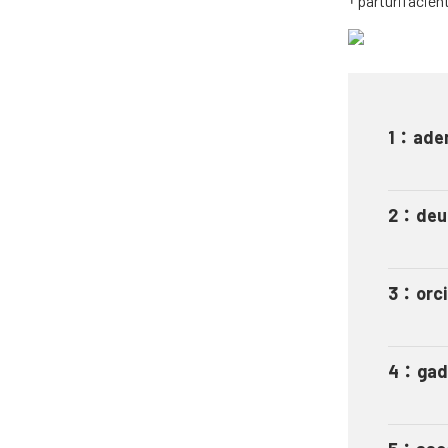
「parturifa
1
：
ade
2
：
deu
3
：
orci
4
：
gad