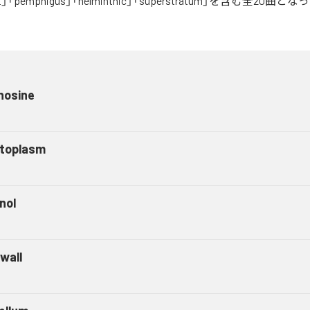
cient」「pemphigus」「helminthic」「superstratum」を含む全20曲
nosine
toplasm
nol
wall