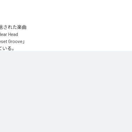
タル配信された楽曲
lear Head
eset Groove」
となっている。