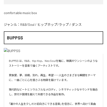
comfortable music box
ジャンル：
R&B/Soul
/
ヒップホップ/ラップ
/
ダンス
BUPPSS
BUPPSS は、R&B、Hip-Hop、Neo Soulを軸に、映画のワンシーンのような
ストーリーを音楽で描くアーティストです。

家族愛、夢、挑戦、別れ、再生、希望──人生のさまざまな瞬間をテーマ
に、一曲ごとに心を揺さぶる物語を届けています。

現代的なビートとソウルフルなメロディ、シネマティックなサウンドを融合
し、世代や国境を越えて共感できる作品を制作。

「誰かの人生を少しだけ前向きにできる音楽」を信念に、世界へ向けて楽曲