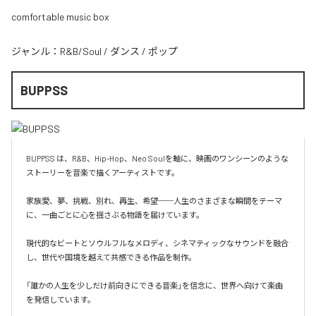
comfortable music box
ジャンル：
R&B/Soul
/
ダンス
/
ポップ
BUPPSS
BUPPSS は、R&B、Hip-Hop、Neo Soulを軸に、映画のワンシーンのような
ストーリーを音楽で描くアーティストです。

家族愛、夢、挑戦、別れ、再生、希望──人生のさまざまな瞬間をテーマ
に、一曲ごとに心を揺さぶる物語を届けています。

現代的なビートとソウルフルなメロディ、シネマティックなサウンドを融合
し、世代や国境を越えて共感できる作品を制作。

「誰かの人生を少しだけ前向きにできる音楽」を信念に、世界へ向けて楽曲
を発信しています。