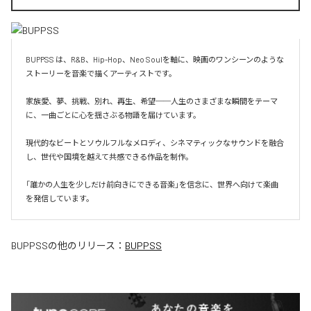
BUPPSS は、R&B、Hip-Hop、Neo Soulを軸に、映画のワンシーンのような
ストーリーを音楽で描くアーティストです。

家族愛、夢、挑戦、別れ、再生、希望──人生のさまざまな瞬間をテーマ
に、一曲ごとに心を揺さぶる物語を届けています。

現代的なビートとソウルフルなメロディ、シネマティックなサウンドを融合
し、世代や国境を越えて共感できる作品を制作。

「誰かの人生を少しだけ前向きにできる音楽」を信念に、世界へ向けて楽曲
を発信しています。
BUPPSS
の他のリリース：
BUPPSS