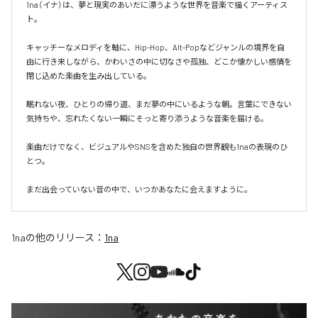
1na（イナ）は、夢と現実のあいだに漂うような世界を音楽で描くアーティス
ト。

キャッチーなメロディを軸に、Hip-Hop、Alt-Popなどジャンルの境界を自
由に行き来しながら、かわいさの中に切なさや孤独、どこか懐かしい感情を
閉じ込めた楽曲を生み出している。

眠れない夜、ひとりの帰り道、まだ夢の中にいるような朝。言葉にできない
気持ちや、忘れたくない一瞬にそっと寄り添うような音楽を届ける。

楽曲だけでなく、ビジュアルやSNSを含めた独自の世界観も1naの表現のひ
とつ。

まだ出会っていない音の中で、いつかあなたに会えますように。
1na
の他のリリース：
1na