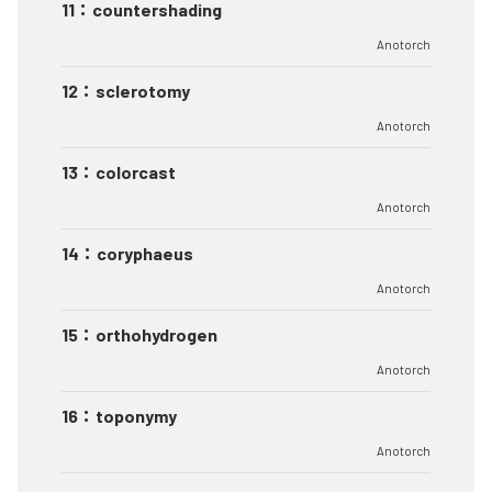
11
：
countershading
Anotorch
12
：
sclerotomy
Anotorch
13
：
colorcast
Anotorch
14
：
coryphaeus
Anotorch
15
：
orthohydrogen
Anotorch
16
：
toponymy
Anotorch