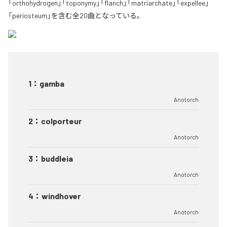
「orthohydrogen」「toponymy」「flanch」「matriarchate」「expellee」
「periosteum」を含む全20曲となっている。
1
：
gamba
Anotorch
2
：
colporteur
Anotorch
3
：
buddleia
Anotorch
4
：
windhover
Anotorch