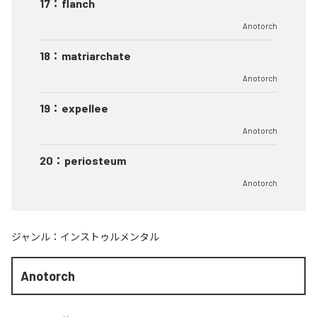
17
：
flanch
Anotorch
18
：
matriarchate
Anotorch
19
：
expellee
Anotorch
20
：
periosteum
Anotorch
ジャンル：
インストゥルメンタル
Anotorch