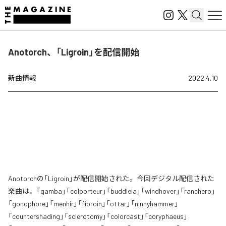
Anotorch、「Ligroin」を配信開始
新曲情報
2022.4.10
Anotorchの「Ligroin」が配信開始された。今回デジタル配信された
楽曲は、「gamba」「colporteur」「buddleia」「windhover」「ranchero」
「gonophore」「menhir」「fibroin」「ottar」「ninnyhammer」
「countershading」「sclerotomy」「colorcast」「coryphaeus」