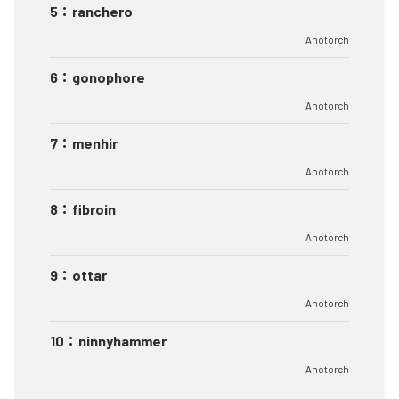
5
：
ranchero
Anotorch
6
：
gonophore
Anotorch
7
：
menhir
Anotorch
8
：
fibroin
Anotorch
9
：
ottar
Anotorch
10
：
ninnyhammer
Anotorch