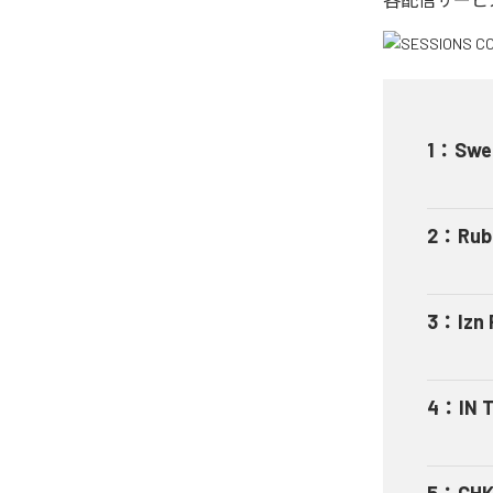
1
：
Swel
2
：
Rub
3
：
Izn 
4
：
IN 
5
：
CHK