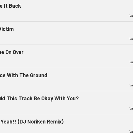
e It Back
Va
Victim
Va
e On Over
Va
ce With The Ground
Va
ld This Track Be Okay With You?
Va
 Yeah!! (DJ Noriken Remix)
Va