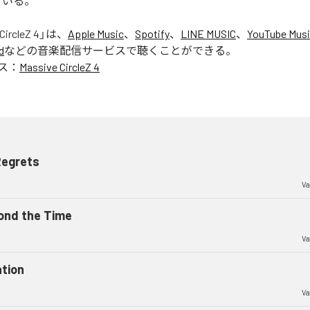
ている。
CircleZ 4
」は、
Apple Music
、
Spotify
、
LINE MUSIC
、
YouTube Mus
d
などの音楽配信サービスで聴くことができる。
ス：
Massive CircleZ 4
Regrets
Va
ond the Time
Va
ation
Va