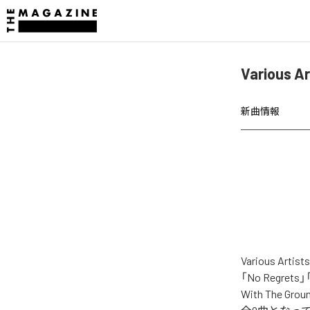
Various 
新曲情報
Various A
「No Regrets」「
With The Grou