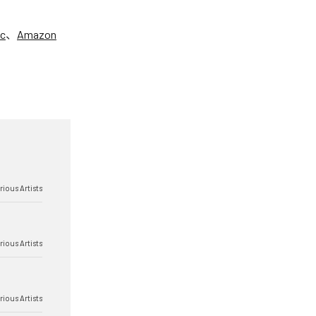
ic
、
Amazon
rious Artists
rious Artists
rious Artists