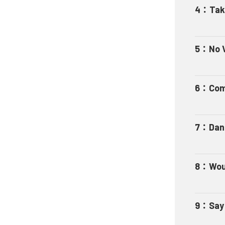
4
：
Tak
5
：
No 
6
：
Com
7
：
Dan
8
：
Wou
9
：
Say