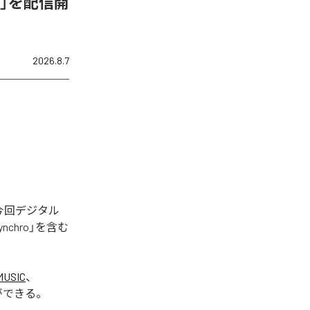
de-C」を配信開
2026.8.7
された。今回デジタル
Synchro」を含む
MUSIC
、
ができる。