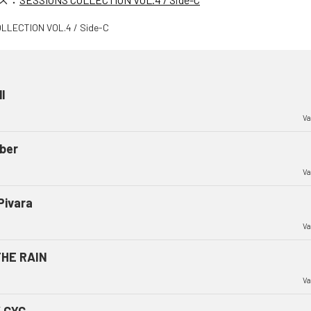
l
Va
ber
Va
Pivara
Va
THE RAIN
Va
 CYC