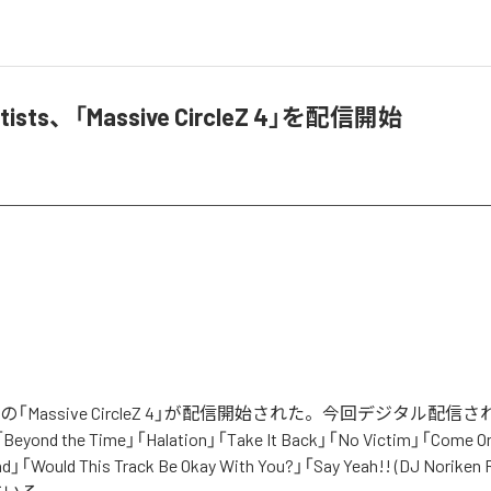
Artists、「Massive CircleZ 4」を配信開始
rtistsの「Massive CircleZ 4」が配信開始された。今回デジタル
Beyond the Time」「Halation」「Take It Back」「No Victim」「Come O
nd」「Would This Track Be Okay With You?」「Say Yeah!! (DJ Nori