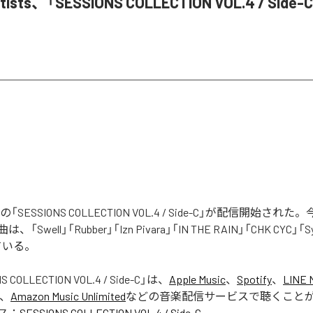
Artists、「SESSIONS COLLECTION VOL.4 / Si
tistsの「SESSIONS COLLECTION VOL.4 / Side-C」が配信開始
Swell」「Rubber」「Izn Pivara」「IN THE RAIN」「CHK CYC」「
ている。
S COLLECTION VOL.4 / Side-C
」は、
Apple Music
、
Spotify
、
LINE 
、
Amazon Music Unlimited
などの音楽配信サービスで聴くこと
ス：
SESSIONS COLLECTION VOL.4 / Side-C