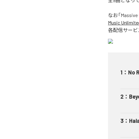
全9曲となっ
なお「
Massive 
Music Unlimite
各配信サービ
1
：
No 
2
：
Bey
3
：
Hal