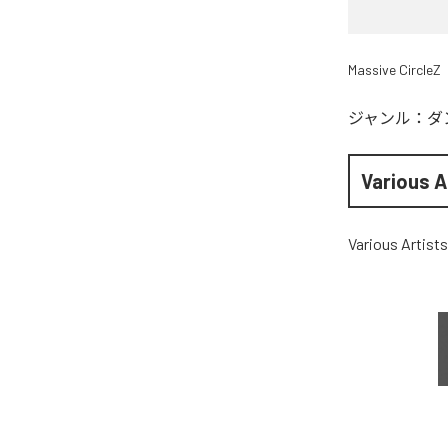
Massive CircleZ
ジャンル：
ダ
Various A
Various Artists