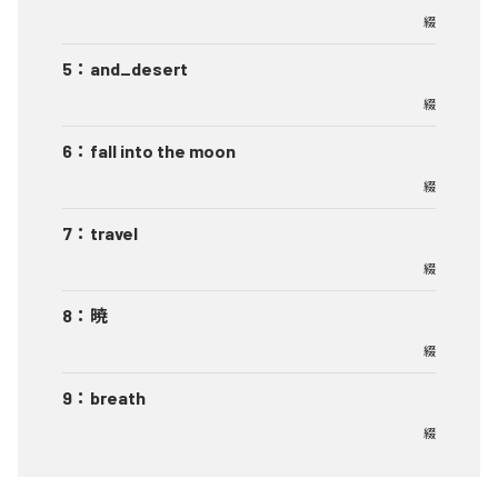
綴
5
：
and_desert
綴
6
：
fall into the moon
綴
7
：
travel
綴
8
：
暁
綴
9
：
breath
綴