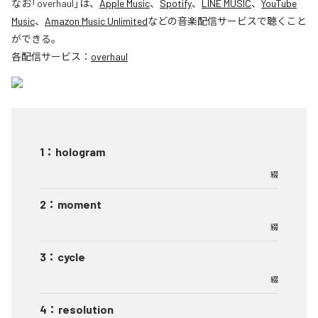
なお「
overhaul
」は、
Apple Music
、
Spotify
、
LINE MUSIC
、
YouTube
Music
、
Amazon Music Unlimited
などの音楽配信サービスで聴くこと
ができる。
各配信サービス：
overhaul
1
：
hologram
綴
2
：
moment
綴
3
：
cycle
綴
4
：
resolution