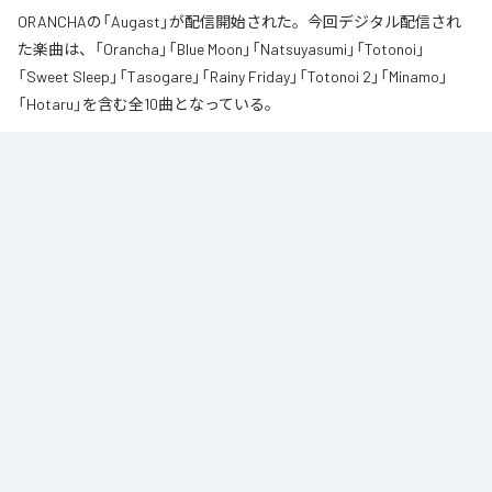
ORANCHAの「Augast」が配信開始された。今回デジタル配信され
た楽曲は、「Orancha」「Blue Moon」「Natsuyasumi」「Totonoi」
「Sweet Sleep」「Tasogare」「Rainy Friday」「Totonoi 2」「Minamo」
「Hotaru」を含む全10曲となっている。
夏の風と癒しのノスタルギアを

ORANCHAが贈る最新Lofi Beatsアルバム『August』は、「癒し」と「ノスタルジ
ア」をテーマにした、夏に寄り添う1枚です。

朝から始まりゆっくりと夕方へ導き夜風へ

どこか懐かしく、胸が締め付けられるようなメロディと、心地よいローファ
イ・ビート。

窓から吹き抜ける風を感じながら、ゆったりとした時間をお過ごしくださ
い。

読書や作業のお供に、そして寝る前のBGMなどリラックスした時間をお過ご
しください
なお「
Augast
」は、
Apple Music
、
Spotify
、
LINE MUSIC
、
YouTube
Music
、
Amazon Music Unlimited
などの音楽配信サービスで聴くこと
ができる。