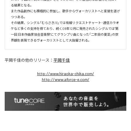
る結果となる。

また作品創作にも積極的に参加し、歌手からヴォーカリストへと変貌を遂げ
つつある。

その結果、シングル「むらさき川」では有線リクエストチャート･通信カラオ
ケなど多くの支持を得ており、続く09年12月に発売されたシングルでは"第
一回 日本作曲家協会音楽祭"にてグランプリ曲となった「二年目の夏至」の世
界観を表現できるヴォーカリストとして大抜擢される。
平岡千佳
の他のリリース：
平岡千佳
http://www.hiraoka-chika.com/
http://www.aforce-e.com/