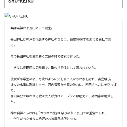
SHO-KEIKO
兵庫県神戸市長田区にて誕生。

長田神社は神戸を代表する神社のひとつ。鎮座1800年を超える古社であ
る。

その長田神社を取り巻く庶民の町で彼女は育った。

亡き父は長田区の公務員で、町の世話役として慕われていた。

彼女が小学生の頃、毎晩のように父を慕う人たちが家を訪れ、宴会騒ぎ。

彼女の出番は歌謡ショー。河内音頭から星の流れに、西田さちこに美空ひば
り。

面白半分で唄わせる歌は大人顔負けのコブシと歌唱力で、訪問客は絶賛し
た。

神戸発祥と云われる「カラオケ機｣は 祭りの多い長田では重宝がられ、

中学生だった彼女の絶好のお披露目場所となる。
