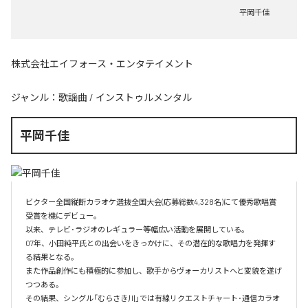
平岡千佳
株式会社エイフォース・エンタテイメント
ジャンル：
歌謡曲
/
インストゥルメンタル
平岡千佳
ビクター全国縦断カラオケ選抜全国大会(応募総数4,328名)にて優秀歌唱賞
受賞を機にデビュー。

以来、テレビ･ラジオのレギュラー等幅広い活動を展開している。

07年、小田純平氏との出会いをきっかけに、その潜在的な歌唱力を発揮す
る結果となる。

また作品創作にも積極的に参加し、歌手からヴォーカリストへと変貌を遂げ
つつある。

その結果、シングル「むらさき川」では有線リクエストチャート･通信カラオ