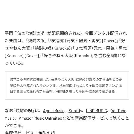
平岡千佳の「焼酎の唄」が配信開始された。今回デジタル配信され
た楽曲は、「焼酎の唄」「3気音頭 (元気・陽気・勇気) [Cover]」「好
きやねん大阪」「焼酎の唄 (Karaoke)」「３気音頭 (元気・陽気・勇気)
[Karaoke] [Cover]」「好きやねん大阪 (Karaoke)」を含む全6曲とな
っている。
浪花こゆき時代に発売した「好きやねん大阪」に続く盆踊りの定番曲をとの要
望に答え作成された今シングル。地元関西はもとより全国の歌踊ファンが注
目する歌って踊れる定番曲を、円熟味を増した平岡千佳の歌で聴かせる。
なお「
焼酎の唄
」は、
Apple Music
、
Spotify
、
LINE MUSIC
、
YouTube
Music
、
Amazon Music Unlimited
などの音楽配信サービスで聴くこと
ができる。
各配信サービス：
焼酎の唄