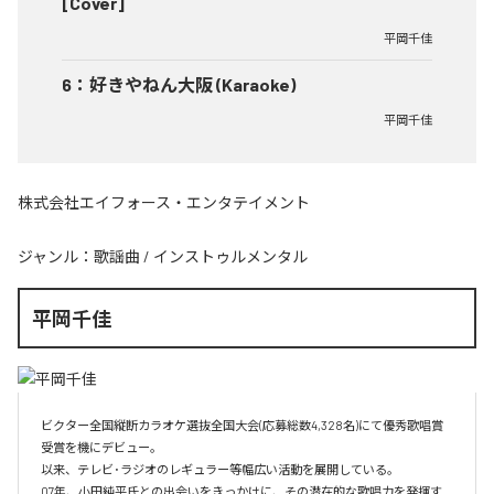
[Cover]
平岡千佳
6
：
好きやねん大阪 (Karaoke)
平岡千佳
株式会社エイフォース・エンタテイメント
ジャンル：
歌謡曲
/
インストゥルメンタル
平岡千佳
ビクター全国縦断カラオケ選抜全国大会(応募総数4,328名)にて優秀歌唱賞
受賞を機にデビュー。

以来、テレビ･ラジオのレギュラー等幅広い活動を展開している。

07年、小田純平氏との出会いをきっかけに、その潜在的な歌唱力を発揮す