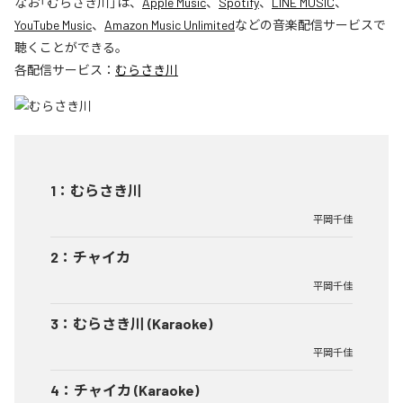
なお「
むらさき川
」は、
Apple Music
、
Spotify
、
LINE MUSIC
、
YouTube Music
、
Amazon Music Unlimited
などの音楽配信サービスで
聴くことができる。
各配信サービス：
むらさき川
1
：
むらさき川
平岡千佳
2
：
チャイカ
平岡千佳
3
：
むらさき川 (Karaoke)
平岡千佳
4
：
チャイカ (Karaoke)