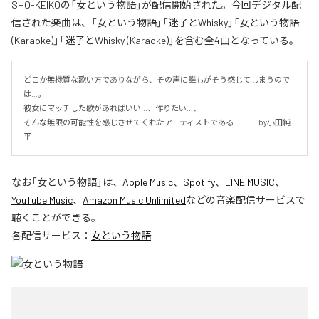
SHO-KEIKOの「女という物語」が配信開始された。今回デジタル配
信された楽曲は、「女という物語」「迷子とWhisky」「女という物語
(Karaoke)」「迷子とWhisky (Karaoke)」を含む全4曲となっている。
どこか無機質な歌い方でありながら、その声に誰もがそう感じてしまうので
は…。

彼女にマッチした歌があればいい…、作りたい…、

そんな無限の可能性を感じさせてくれたアーティストである 　　　by小田純
平
なお「
女という物語
」は、
Apple Music
、
Spotify
、
LINE MUSIC
、
YouTube Music
、
Amazon Music Unlimited
などの音楽配信サービスで
聴くことができる。
各配信サービス：
女という物語