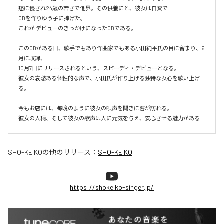
癌に侵され24歳の若さで他界。その供養にと、彼女は自費で

CDを作りゆう子に捧げた。

これが デビューのきっかけになったCDである。

このCDがある日、歌手でもあり作曲家でもある小田純平氏の目に留まり、6
月に収録、

10月7日にリリースされるという、スピーディ・デビューとなる。

彼女の哀愁ある個性的な声で、小田氏が作り上げる独特な女心を歌い上げ
る。

今もお店には、毎晩のように彼女の唄声を聞きに客が訪れる。

彼女の人柄、そして彼女の歌声は人に元気を与え、安心させる魅力がある
SHO-KEIKO
の他のリリース：
SHO-KEIKO
https://shokeiko-singer.jp/