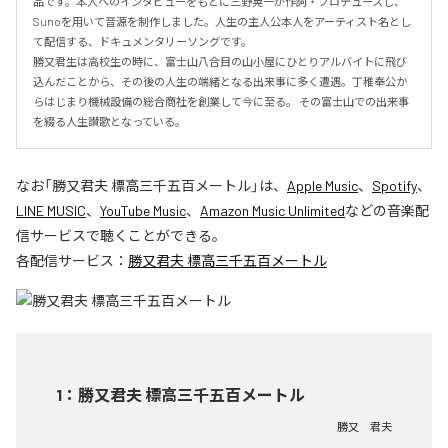
品です。本人へのインタビューをもとに三野晃一が作詞・プロデュースし、
Sunoを用いて音源を制作しました。人生の主人公本人をアーティスト名とし
て配信する、ドキュメンタリーソングです。 

勝又君生は高校生の時に、富士山八合目の山小屋にひとりアルバイトに飛び
込んだことから、その後の人生の端緒となる出来事に多く遭遇。丁稚奉公か
らはじまり機械設備の総合商社を創業して今に至る。 その富士山での出来事
を綴る人生讃歌となっている。
なお「
勝又君夫 標高三千五百メートル
」は、
Apple Music
、
Spotify
、
LINE MUSIC
、
YouTube Music
、
Amazon Music Unlimited
などの音楽配
信サービスで聴くことができる。
各配信サービス：
勝又君夫 標高三千五百メートル
1
：
勝又君夫 標高三千五百メートル
勝又 君夫