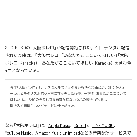
SHO-KEIKOの「大阪ボレロ」が配信開始された。今回デジタル配信
された楽曲は、「大阪ボレロ」「あなたがここにいてほしい」「大阪
ボレロ (Karaoke)」「あなたがここにいてほしい (Karaoke)」を含む全
4曲となっている。
今作「大阪ボレロ」は、リズミカルでノリの良い軽快な楽曲だが、SHOのヴォ
ーカルとそのリズム感が見事にマッチした秀作。一方の「あなたがここにいて
ほしい」は、SHOのその独特な声質が切ない女心の説得力を増し、

聞き入る素晴らしいバラードに仕上がった。
なお「
大阪ボレロ
」は、
Apple Music
、
Spotify
、
LINE MUSIC
、
YouTube Music
、
Amazon Music Unlimited
などの音楽配信サービスで