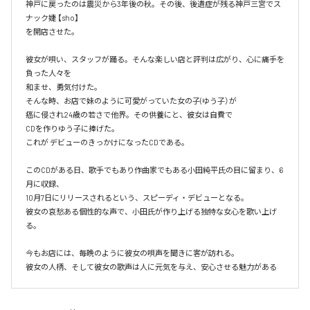
神戸に戻ったのは震災から3年後の秋。その後、後遺症が残る神戸三宮でス
ナック婕 【sho】

を開店させた。

彼女が唄い、スタッフが踊る。そんな楽しい店と評判は広がり、心に痛手を
負った人々を

和ませ、勇気付けた。

そんな時、お店で妹のように可愛がっていた女の子(ゆう子）が

癌に侵され24歳の若さで他界。その供養にと、彼女は自費で

CDを作りゆう子に捧げた。

これが デビューのきっかけになったCDである。

このCDがある日、歌手でもあり作曲家でもある小田純平氏の目に留まり、6
月に収録、

10月7日にリリースされるという、スピーディ・デビューとなる。

彼女の哀愁ある個性的な声で、小田氏が作り上げる独特な女心を歌い上げ
る。

今もお店には、毎晩のように彼女の唄声を聞きに客が訪れる。

彼女の人柄、そして彼女の歌声は人に元気を与え、安心させる魅力がある