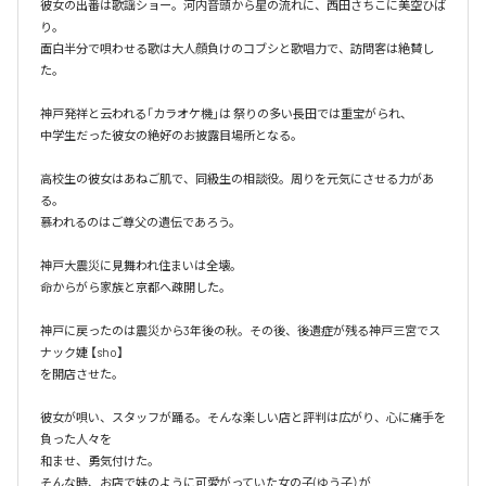
彼女の出番は歌謡ショー。河内音頭から星の流れに、西田さちこに美空ひば
り。

面白半分で唄わせる歌は大人顔負けのコブシと歌唱力で、訪問客は絶賛し
た。

神戸発祥と云われる「カラオケ機｣は 祭りの多い長田では重宝がられ、

中学生だった彼女の絶好のお披露目場所となる。

高校生の彼女はあねご肌で、同級生の相談役。周りを元気にさせる力があ
る。

慕われるのはご尊父の遺伝であろう。

神戸大震災に見舞われ住まいは全壊。

命からがら家族と京都へ疎開した。

神戸に戻ったのは震災から3年後の秋。その後、後遺症が残る神戸三宮でス
ナック婕 【sho】

を開店させた。

彼女が唄い、スタッフが踊る。そんな楽しい店と評判は広がり、心に痛手を
負った人々を

和ませ、勇気付けた。

そんな時、お店で妹のように可愛がっていた女の子(ゆう子）が
