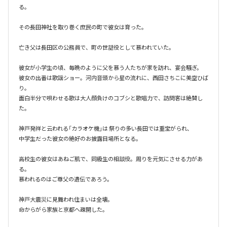
る。

その長田神社を取り巻く庶民の町で彼女は育った。

亡き父は長田区の公務員で、町の世話役として慕われていた。

彼女が小学生の頃、毎晩のように父を慕う人たちが家を訪れ、宴会騒ぎ。

彼女の出番は歌謡ショー。河内音頭から星の流れに、西田さちこに美空ひば
り。

面白半分で唄わせる歌は大人顔負けのコブシと歌唱力で、訪問客は絶賛し
た。

神戸発祥と云われる「カラオケ機｣は 祭りの多い長田では重宝がられ、

中学生だった彼女の絶好のお披露目場所となる。

高校生の彼女はあねご肌で、同級生の相談役。周りを元気にさせる力があ
る。

慕われるのはご尊父の遺伝であろう。

神戸大震災に見舞われ住まいは全壊。

命からがら家族と京都へ疎開した。
