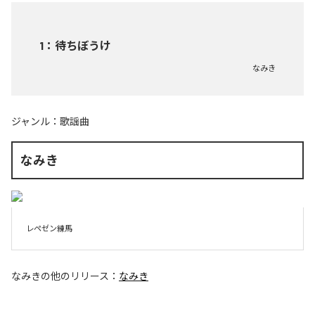
1
：
待ちぼうけ
なみき
ジャンル：
歌謡曲
なみき
レペゼン練馬
なみき
の他のリリース：
なみき