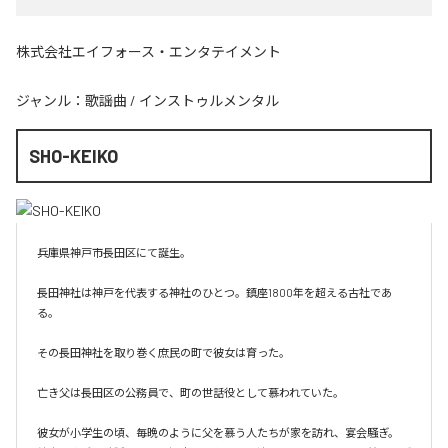
株式会社エイフォース・エンタテイメント
ジャンル：
歌謡曲
/
インストゥルメンタル
SHO-KEIKO
兵庫県神戸市長田区にて誕生。

長田神社は神戸を代表する神社のひとつ。鎮座1800年を超える古社であ
る。

その長田神社を取り巻く庶民の町で彼女は育った。

亡き父は長田区の公務員で、町の世話役として慕われていた。

彼女が小学生の頃、毎晩のように父を慕う人たちが家を訪れ、宴会騒ぎ。
