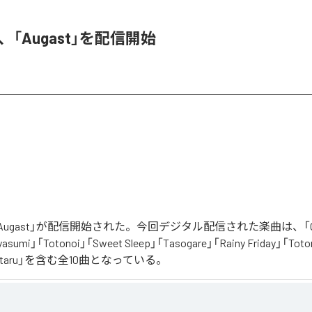
A、「Augast」を配信開始
「Augast」が配信開始された。今回デジタル配信された楽曲は、「Oran
asumi」「Totonoi」「Sweet Sleep」「Tasogare」「Rainy Friday」「Toton
「Hotaru」を含む全10曲となっている。
スタルギアを

る最新Lofi Beatsアルバム『August』は、「癒し」と「ノスタルジア」をテーマにした、夏に寄り添