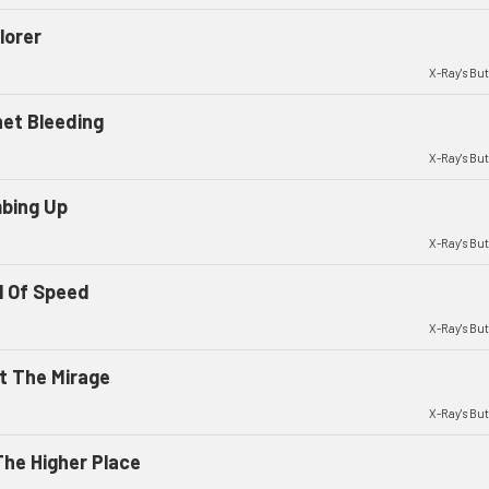
lorer
X-Ray's But
net Bleeding
X-Ray's But
mbing Up
X-Ray's But
l Of Speed
X-Ray's But
t The Mirage
X-Ray's But
The Higher Place