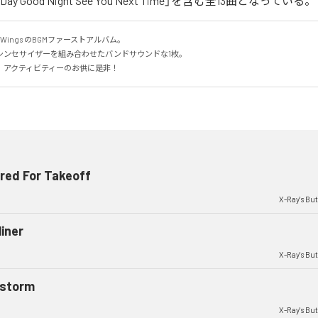
d Day Good Night See You Next Time」を含む全13曲となっている。
erfly Wings のBGMファーストアルバム。

ンセサイザーを組み合わせたバンドサウンドな1枚。

、アクティビティーのお供に是非！
red For Takeoff
X-Ray's But
liner
X-Ray's But
estorm
X-Ray's But