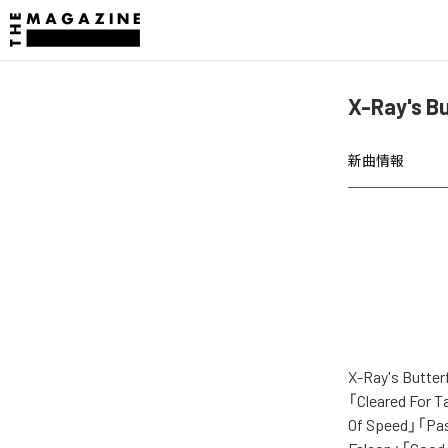
X-Ray's
新曲情報
X-Ray's 
「Cleared For 
Of Speed」「Past