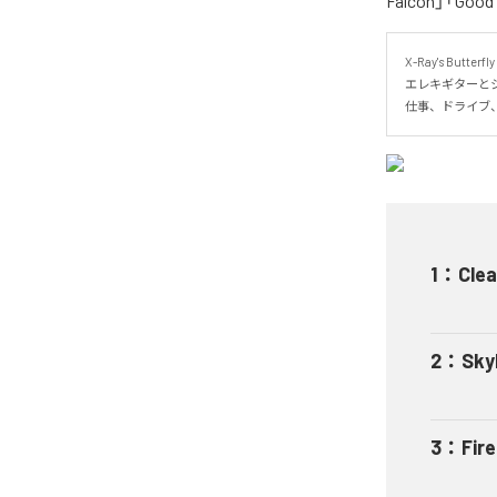
Falcon」「Goo
X-Ray's Butt
エレキギターとシ
仕事、ドライブ
1
：
Clea
2
：
Sky
3
：
Fir