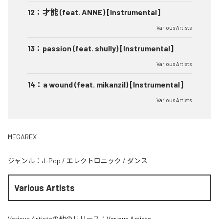
12
：
才能 (feat. ANNE) [Instrumental]
Various Artists
13
：
passion (feat. shully) [Instrumental]
Various Artists
14
：
a wound (feat. mikanzil) [Instrumental]
Various Artists
MEGAREX
ジャンル：
J-Pop
/
エレクトロニック
/
ダンス
Various Artists
Various Artists
の他のリリース：
Various Artists