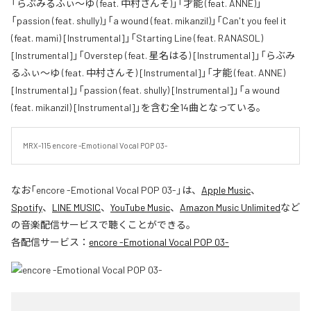
「らぶみるふぃ～ゆ (feat. 中村さんそ)」「才能 (feat. ANNE)」
「passion (feat. shully)」「a wound (feat. mikanzil)」「Can't you feel it
(feat. mami) [Instrumental]」「Starting Line (feat. RANASOL)
[Instrumental]」「Overstep (feat. 星名はる) [Instrumental]」「らぶみ
るふぃ～ゆ (feat. 中村さんそ) [Instrumental]」「才能 (feat. ANNE)
[Instrumental]」「passion (feat. shully) [Instrumental]」「a wound
(feat. mikanzil) [Instrumental]」を含む全14曲となっている。
MRX-115 encore -Emotional Vocal POP 03-
なお「
encore -Emotional Vocal POP 03-
」は、
Apple Music
、
Spotify
、
LINE MUSIC
、
YouTube Music
、
Amazon Music Unlimited
など
の音楽配信サービスで聴くことができる。
各配信サービス：
encore -Emotional Vocal POP 03-