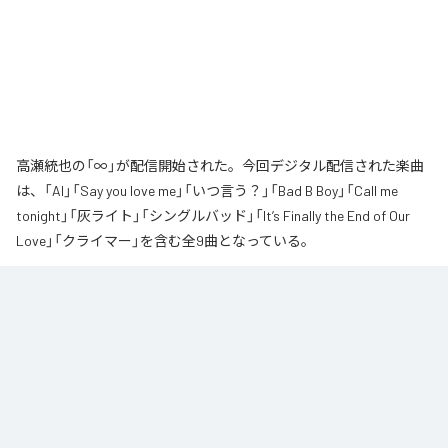
高瀬統也の「∞」が配信開始された。今回デジタル配信された楽曲
は、「AI」「Say you love me」「いつ言う？」「Bad B Boy」「Call me
tonight」「灰ライト」「シングルバッド」「It’s Finally the End of Our
Love」「クライマー」を含む全9曲となっている。
なお「
∞
」は、
Apple Music
、
Spotify
、
LINE MUSIC
、
YouTube Music
、
Amazon Music Unlimited
などの音楽配信サービスで聴くことができ
る。
各配信サービス：
∞