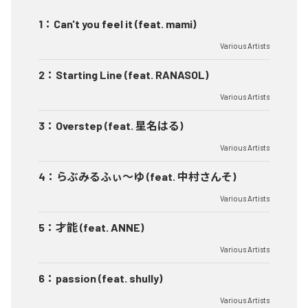
1
：
Can't you feel it (feat. mami)
Various Artists
2
：
Starting Line (feat. RANASOL)
Various Artists
3
：
Overstep (feat. 星名はる)
Various Artists
4
：
らぶみるふぃ～ゆ (feat. 中村さんそ)
Various Artists
5
：
才能 (feat. ANNE)
Various Artists
6
：
passion (feat. shully)
Various Artists