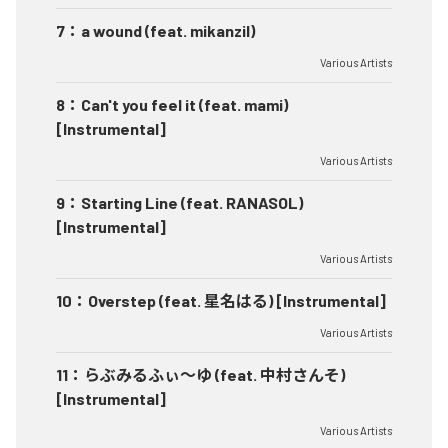
7
：
a wound (feat. mikanzil)
Various Artists
8
：
Can't you feel it (feat. mami)
[Instrumental]
Various Artists
9
：
Starting Line (feat. RANASOL)
[Instrumental]
Various Artists
10
：
Overstep (feat. 星名はる) [Instrumental]
Various Artists
11
：
らぶみるふぃ～ゆ (feat. 中村さんそ)
[Instrumental]
Various Artists