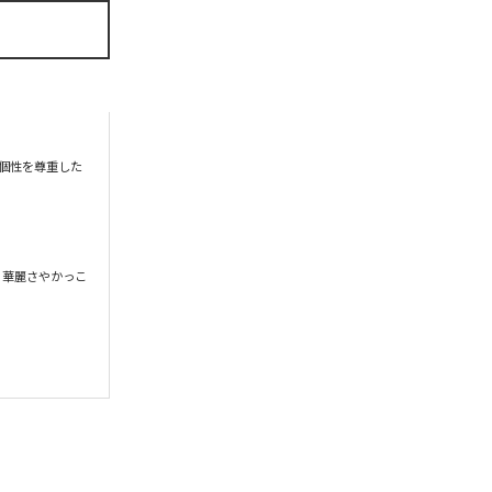
の個性を尊重した
、華麗さやかっこ