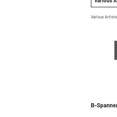
Various A
Various Artists
B-Spanne