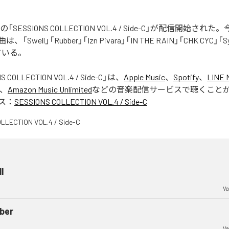
tistsの「SESSIONS COLLECTION VOL.4 / Side-C」が配信開始
Swell」「Rubber」「Izn Pivara」「IN THE RAIN」「CHK CYC」「
ている。
S COLLECTION VOL.4 / Side-C
」は、
Apple Music
、
Spotify
、
LINE 
、
Amazon Music Unlimited
などの音楽配信サービスで聴くこと
ス：
SESSIONS COLLECTION VOL.4 / Side-C
l
Va
ber
Va