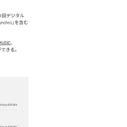
された。今回デジタル
Synchro」を含む
MUSIC
、
ができる。
rious Artists
rious Artists