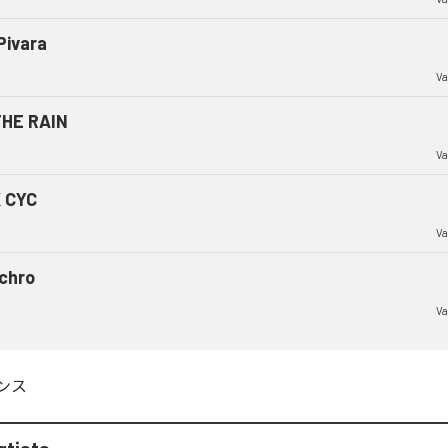
Pivara
Va
THE RAIN
Va
 CYC
Va
chro
Va
ンス