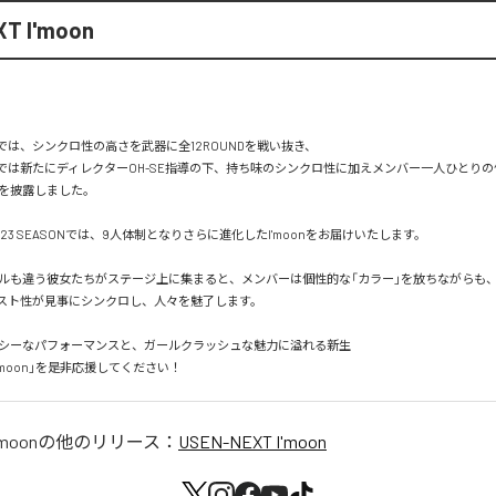
T I'moon
SONでは、シンクロ性の高さを武器に全12ROUNDを戦い抜き、

ASONでは新たにディレクターOH-SE指導の下、持ち味のシンクロ性に加えメンバー一人ひとり
を披露しました。

-23 SEASONでは、9人体制となりさらに進化したI'moonをお届けいたします。

ルも違う彼女たちがステージ上に集まると、メンバーは個性的な「カラー」を放ちながらも
スト性が見事にシンクロし、人々を魅了します。

シーなパフォーマンスと、ガールクラッシュな魅力に溢れる新生

T I'moon」を是非応援してください！
'moon
の他のリリース：
USEN-NEXT I'moon