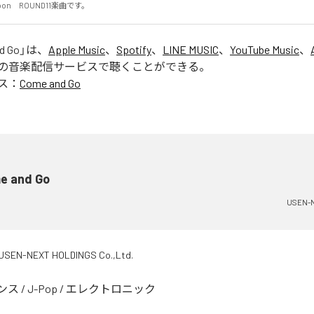
'moon　ROUND11楽曲です。
d Go
」は、
Apple Music
、
Spotify
、
LINE MUSIC
、
YouTube Music
、
の音楽配信サービスで聴くことができる。
ス：
Come and Go
e and Go
USEN-N
/ USEN-NEXT HOLDINGS Co.,Ltd.
ンス
/
J-Pop
/
エレクトロニック