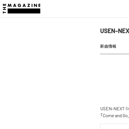
USEN-NE
新曲情報
USEN-NEX
「Come an