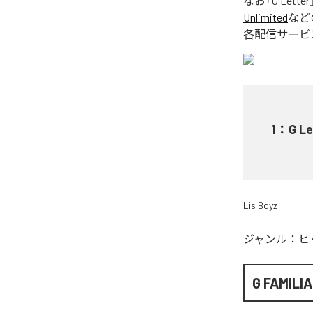
なお「
G Letter
Unlimited
など
各配信サービ
1
：
G Le
Lis Boyz
ジャンル：
ヒ
G FAMILIA