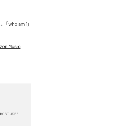
who am i」
zon Music
HOST USER