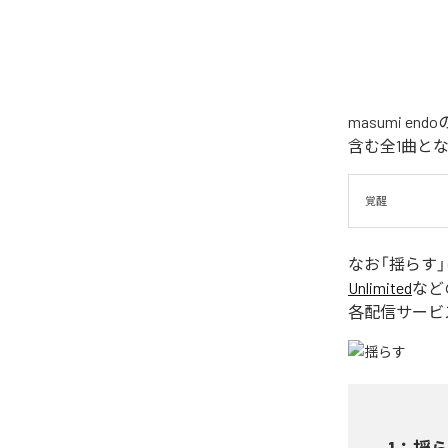
masumi 
含む全1曲と
覚醒
なお「
揺らす
Unlimited
など
各配信サービ
1
：
揺