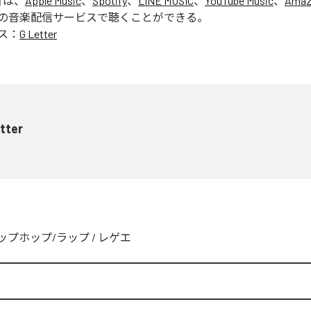
」は、
Apple Music
、
Spotify
、
LINE MUSIC
、
YouTube Music
、
Amaz
の音楽配信サービスで聴くことができる。
ス：
G Letter
tter
ップホップ/ラップ
/
レゲエ