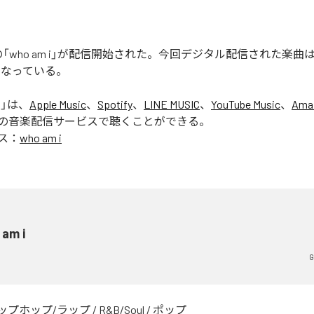
ERの「who am i」が配信開始された。今回デジタル配信された楽曲は、「
となっている。
i
」は、
Apple Music
、
Spotify
、
LINE MUSIC
、
YouTube Music
、
Ama
の音楽配信サービスで聴くことができる。
ス：
who am i
 am i
G
ップホップ/ラップ
/
R&B/Soul
/
ポップ