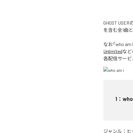
GHOST US
を含む全1曲
なお「
who am 
Unlimited
など
各配信サービ
1
：
who
ジャンル：
ヒ