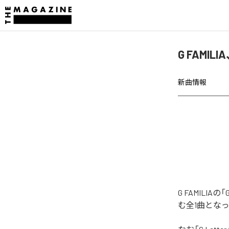
G FAMIL
新曲情報
G FAMILI
む全1曲とな