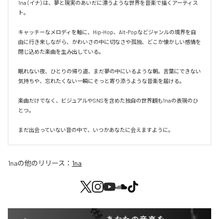
1na（イナ）は、夢と現実のあいだに漂うような世界を音楽で描くアーティス
ト。

キャッチーなメロディを軸に、Hip-Hop、Alt-Popなどジャンルの境界を自
由に行き来しながら、かわいさの中に切なさや孤独、どこか懐かしい感情を
閉じ込めた楽曲を生み出している。

眠れない夜、ひとりの帰り道、まだ夢の中にいるような朝。言葉にできない
気持ちや、忘れたくない一瞬にそっと寄り添うような音楽を届ける。

楽曲だけでなく、ビジュアルやSNSを含めた独自の世界観も1naの表現のひ
とつ。

まだ出会っていない音の中で、いつかあなたに会えますように。
1na
の他のリリース：
1na