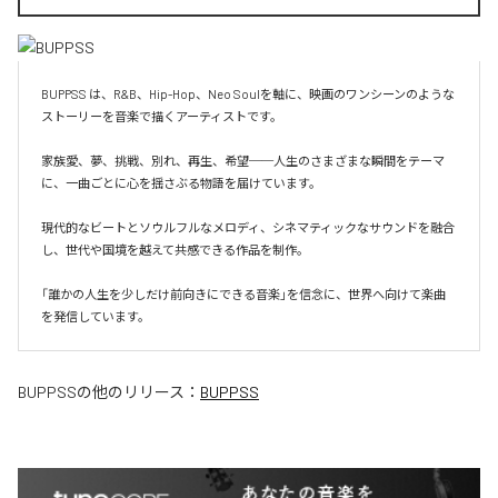
BUPPSS は、R&B、Hip-Hop、Neo Soulを軸に、映画のワンシーンのような
ストーリーを音楽で描くアーティストです。

家族愛、夢、挑戦、別れ、再生、希望──人生のさまざまな瞬間をテーマ
に、一曲ごとに心を揺さぶる物語を届けています。

現代的なビートとソウルフルなメロディ、シネマティックなサウンドを融合
し、世代や国境を越えて共感できる作品を制作。

「誰かの人生を少しだけ前向きにできる音楽」を信念に、世界へ向けて楽曲
を発信しています。
BUPPSS
の他のリリース：
BUPPSS