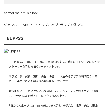
comfortable music box
ジャンル：
R&B/Soul
/
ヒップホップ/ラップ
/
ダンス
BUPPSS
BUPPSS は、R&B、Hip-Hop、Neo Soulを軸に、映画のワンシーンのような
ストーリーを音楽で描くアーティストです。

家族愛、夢、挑戦、別れ、再生、希望──人生のさまざまな瞬間をテーマ
に、一曲ごとに心を揺さぶる物語を届けています。

現代的なビートとソウルフルなメロディ、シネマティックなサウンドを融合
し、世代や国境を越えて共感できる作品を制作。

「誰かの人生を少しだけ前向きにできる音楽」を信念に、世界へ向けて楽曲