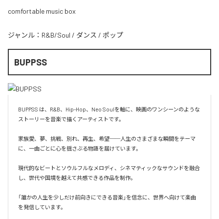
comfortable music box
ジャンル：
R&B/Soul
/
ダンス
/
ポップ
BUPPSS
BUPPSS は、R&B、Hip-Hop、Neo Soulを軸に、映画のワンシーンのような
ストーリーを音楽で描くアーティストです。

家族愛、夢、挑戦、別れ、再生、希望──人生のさまざまな瞬間をテーマ
に、一曲ごとに心を揺さぶる物語を届けています。

現代的なビートとソウルフルなメロディ、シネマティックなサウンドを融合
し、世代や国境を越えて共感できる作品を制作。

「誰かの人生を少しだけ前向きにできる音楽」を信念に、世界へ向けて楽曲
を発信しています。