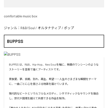
comfortable music box
ジャンル：
R&B/Soul
/
オルタナティブ
/
ポップ
BUPPSS
BUPPSS は、R&B、Hip-Hop、Neo Soulを軸に、映画のワンシーンのような
ストーリーを音楽で描くアーティストです。

家族愛、夢、挑戦、別れ、再生、希望──人生のさまざまな瞬間をテーマ
に、一曲ごとに心を揺さぶる物語を届けています。

現代的なビートとソウルフルなメロディ、シネマティックなサウンドを融合
し、世代や国境を越えて共感できる作品を制作。

「誰かの人生を少しだけ前向きにできる音楽」を信念に、世界へ向けて楽曲