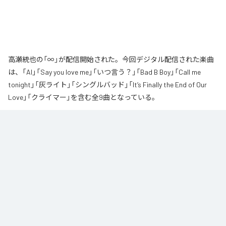
高瀬統也の「∞」が配信開始された。今回デジタル配信された楽曲
は、「AI」「Say you love me」「いつ言う？」「Bad B Boy」「Call me
tonight」「灰ライト」「シングルバッド」「It’s Finally the End of Our
Love」「クライマー」を含む全9曲となっている。
なお「
∞
」は、
Apple Music
、
Spotify
、
LINE MUSIC
、
YouTube Music
、
Amazon Music Unlimited
などの音楽配信サービスで聴くことができ
る。
各配信サービス：
∞