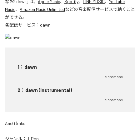
なお「
dawn
」は、
Apple Music
、
Spotify
、
LINE MUSIC
、
YouTube
Music
、
Amazon Music Unlimited
などの音楽配信サービスで聴くこと
ができる。
各配信サービス：
dawn
1
：
dawn
cinnamons
2
：
dawn (Instrumental)
cinnamons
Ano(t)raks
ジャンル：
J-Pop