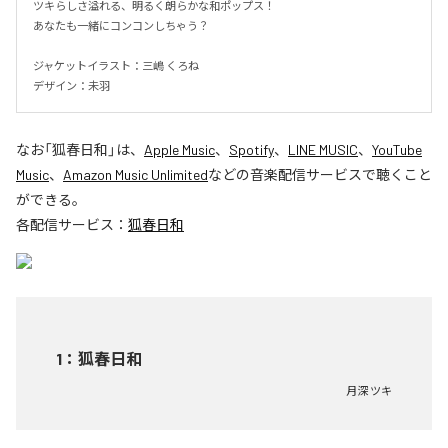
ツキらしさ溢れる、明るく朗らかな和ポップス！

あなたも一緒にコンコンしちゃう？

ジャケットイラスト：三嶋 くろね

デザイン：未羽
なお「
狐春日和
」は、
Apple Music
、
Spotify
、
LINE MUSIC
、
YouTube
Music
、
Amazon Music Unlimited
などの音楽配信サービスで聴くこと
ができる。
各配信サービス：
狐春日和
1
：
狐春日和
月深 ツキ