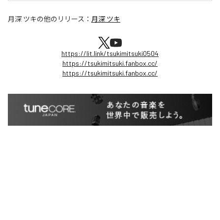
月深 ツキ
の他のリリース：
月深 ツキ
https://lit.link/tsukimitsuki0504
https://tsukimitsuki.fanbox.cc/
https://tsukimitsuki.fanbox.cc/