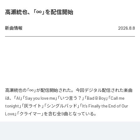
高瀬統也、「∞」を配信開始
新曲情報
2026.8.8
高瀬統也の「∞」が配信開始された。今回デジタル配信された楽曲
は、「AI」「Say you love me」「いつ言う？」「Bad B Boy」「Call me
tonight」「灰ライト」「シングルバッド」「It’s Finally the End of Our
Love」「クライマー」を含む全9曲となっている。
なお「
∞
」は、
Apple Music
、
Spotify
、
LINE MUSIC
、
YouTube Music
、
Amazon Music Unlimited
などの音楽配信サービスで聴くことができ