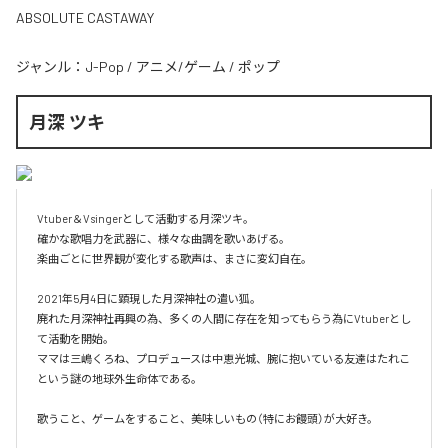
ABSOLUTE CASTAWAY
ジャンル：
J-Pop
/
アニメ/ゲーム
/
ポップ
月深 ツキ
Vtuber＆Vsingerとして活動する月深ツキ。

確かな歌唱力を武器に、様々な曲調を歌いあげる。

楽曲ごとに世界観が変化する歌声は、まさに変幻自在。

2021年5月4日に顕現した月深神社の遣い狐。

廃れた月深神社再興の為、多くの人間に存在を知ってもらう為にVtuberとし
て活動を開始。

ママは三嶋くろね、プロデュースは中恵光城、腕に抱いている友達はたれこ
という謎の地球外生命体である。

歌うこと、ゲームをすること、美味しいもの（特にお饅頭）が大好き。