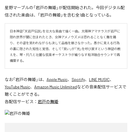
星野マーブルの「岩戸の舞姫」が配信開始された。今回デジタル配
信された楽曲は、「岩戸の舞姫」を含む全1曲となっている。
日本神話「天岩戸伝説」を壮大な楽曲で描く一曲。太陽神アマテラスが岩戸に
隠れ世界が闇に包まれたとき、女神アメノウズメは恐れることなく舞を踊
り、その姿を笑われながらも決して品格を崩さなかった。愚かに見える行為
の裏に隠された知性と覚悟、そして「笑い」が「光」を呼び戻すという神話の教
えを、琴・尺八と壮麗な弦楽オーケストラが織りなす和洋融合サウンドで再
構築する。
なお「
岩戸の舞姫
」は、
Apple Music
、
Spotify
、
LINE MUSIC
、
YouTube Music
、
Amazon Music Unlimited
などの音楽配信サービスで
聴くことができる。
各配信サービス：
岩戸の舞姫