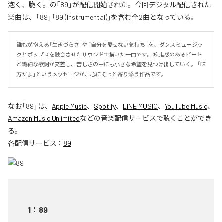
泡く、脆く。の「89」が配信開始された。今回デジタル配信された
楽曲は、「89」「89 (Instrumental)」を含む全2曲となっている。
誰もが抱える「生きづらさ」や「自分を愛せない気持ち」を、ダンスミュージッ
クとポップスを融合させたサウンドで描いた一曲です。 疾走感のあるビート
と繊細な歌詞が交差し、苦しさの中にも小さな希望を見つけ出していく。 「味
方だよ」というメッセージが、心にそっと寄り添う作品です。
なお「
89
」は、
Apple Music
、
Spotify
、
LINE MUSIC
、
YouTube Music
、
Amazon Music Unlimited
などの音楽配信サービスで聴くことができ
る。
各配信サービス：
89
1
：
89