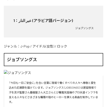
1
：
عبر النار (アラビア語バージョン)
ジョブソングス
ジャンル：
J-Pop
/
アイドル(女性)
/
ロック
ジョブソングス
『今日も一日ご安全に』を合い言葉に現場で働くすべての人々へ尊敬と愛を
込めた応援歌を届けています。ジョブソングス（JOBSONGS）は建設現場で
汗を流す監督さん基礎屋さん大工さんとび職電気設備のプロ水道インフラを
支える人々などさまざまな職種の陰のヒーローを讃える楽曲を制作していま
す。
