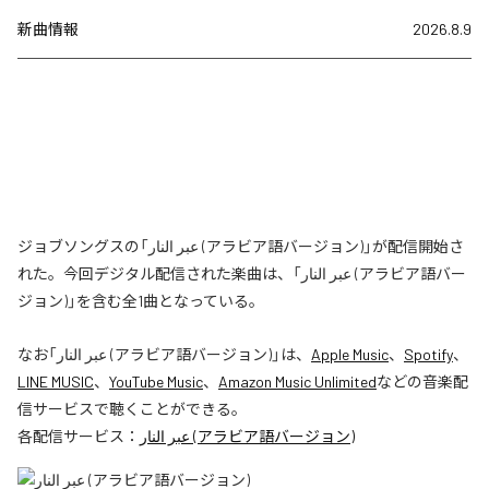
新曲情報
2026.8.9
ジョブソングスの「عبر النار (アラビア語バージョン)」が配信開始さ
れた。今回デジタル配信された楽曲は、「عبر النار (アラビア語バー
ジョン)」を含む全1曲となっている。
なお「
عبر النار (アラビア語バージョン)
」は、
Apple Music
、
Spotify
、
LINE MUSIC
、
YouTube Music
、
Amazon Music Unlimited
などの音楽配
信サービスで聴くことができる。
各配信サービス：
عبر النار (アラビア語バージョン)