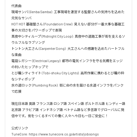
代表曲  

現場サンバ (Genba Samba): 工事現場を運営する監督さんの気持ちを込めた
元気なサンバ  

HOT HOT 基礎屋さん (Foundation Crew): 見えない部分が一番大事な基礎工
事の大切さをパワーポップで表現  

真夜中シティループ (Midnight City Loop): 真夜中の道路工事が街を支えるソ
ウルフルなラブソング  

トントン大工さん (Carpenter Song): 大工さんへの感謝を込めたハートフル
な楽曲  

電設レガシー (Electrical Legacy): 都市の電気インフラを守る気概をエッジ
の利いたヒップホップで  

とび職シティライト (Tobi-shoku City Lights): 高所作業に携わるとび職の粋
なシティポップ  

水の道ロック (Plumbing Rock): 街に命の水を届ける水道インフラをパンク
で応援

現在日本語 英語 フランス語 ロシア語 スペイン語 ポルトガル語 ヒンディー語 
北京語 アラビア語 インドネシア語 ベトナム語など多言語でグローバルに発
信中です。街をつくるすべての働く人々へ今日も一日ご安全に！

公式リンク

TuneCore: https://www.tunecore.co.jp/artists/jobsongs
