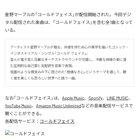
星野マーブルの「コールドフェイス」が配信開始された。今回デジ
タル配信された楽曲は、「コールドフェイス」を含む全1曲となって
いる。
アーティスト星野マーブルが贈る、共感を持たぬ心の美学を描いたゴシック・
インダストリアル・シングル「コールド フェイス」。

歪んだ電子音と荘厳なオーケストラサウンドが交錯し、冷徹な視線の奥に潜
む圧倒的な自己愛と支配欲を音楽で表現。

仮面のような微笑みの下に隠された「感情なき心」というテーマを通して、聴
く者を美しくも恐ろしい世界へと誘う一曲。
なお「
コールドフェイス
」は、
Apple Music
、
Spotify
、
LINE MUSIC
、
YouTube Music
、
Amazon Music Unlimited
などの音楽配信サービスで
聴くことができる。
各配信サービス：
コールドフェイス