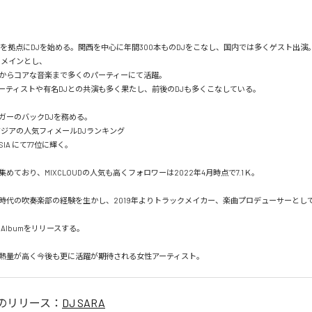
阪を拠点にDJを始める。関西を中心に年間300本ものDJをこなし、国内では多くゲスト出演。
Bをメインとし、

からコアな音楽まで多くのパーティーにて活躍。

ーティストや有名DJとの共演も多く果たし、前後のDJも多くこなしている。

ガーのバックDJを務める。

アジアの人気フィメールDJランキング

N ASIA にて77位に輝く。

集めており、MIXCLOUDの人気も高くフォロワーは2022年4月時点で7.1Ｋ。

時代の吹奏楽部の経験を生かし、2019年よりトラックメイカー、楽曲プロデューサーとし
st Albumをリリースする。

熱量が高く今後も更に活躍が期待される女性アーティスト。
のリリース：
DJ SARA