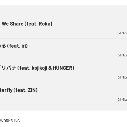
 We Share (feat. Roka)
DJ Mit
 (feat. iri)
DJ Mit
バナ (feat. kojikoji & HUNGER)
DJ Mit
terfly (feat. ZIN)
DJ Mit
 WORKS INC.