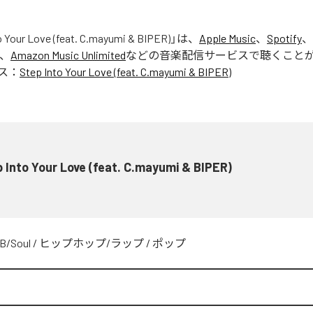
o Your Love (feat. C.mayumi & BIPER)
」は、
Apple Music
、
Spotify
、
、
Amazon Music Unlimited
などの音楽配信サービスで聴くこと
ス：
Step Into Your Love (feat. C.mayumi & BIPER)
 Into Your Love (feat. C.mayumi & BIPER)
B/Soul
/
ヒップホップ/ラップ
/
ポップ