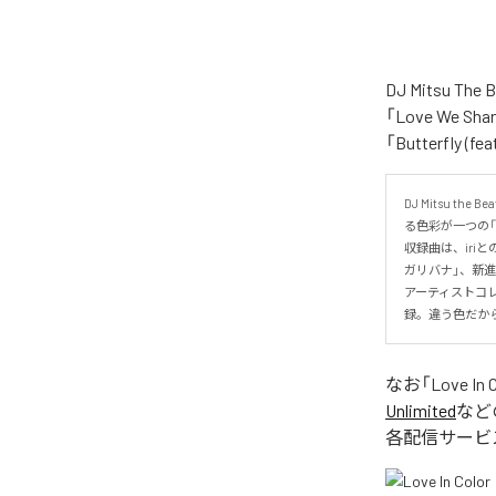
DJ Mitsu 
「Love We Shar
「Butterfly
DJ Mitsu
る色彩が一つの「Lo
収録曲は、iriと
ガリバナ」、新進気
アーティストコレク
録。違う色だから
なお「
Love In 
Unlimited
など
各配信サービ