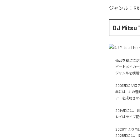
ジャンル：
R&
DJ Mitsu 
仙台を拠点に活動
ビートメイカー
ジャンルを横断
2003年にソロ
年にはL.A.の
アーを成功させ
2014年には、世
レイはライブ配
2020年より再
2025年には、海