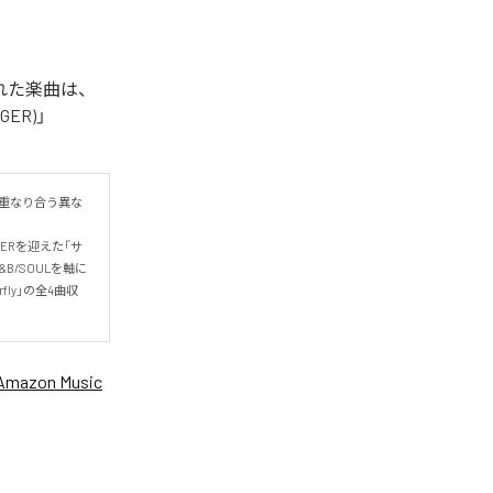
信された楽曲は、
NGER)」
現が重なり合う異な
GERを迎えた「サ
B/SOULを軸に
fly」の全4曲収
Amazon Music