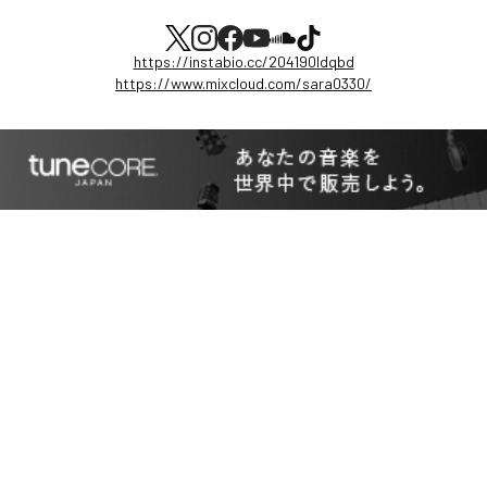
https://instabio.cc/204190Idqbd
https://www.mixcloud.com/sara0330/