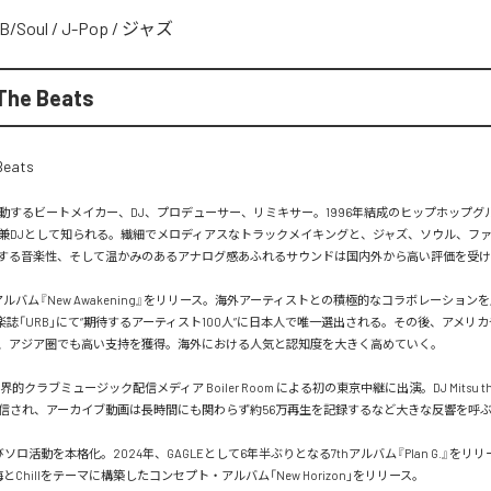
B/Soul
/
J-Pop
/
ジャズ
The Beats
するビートメイカー、DJ、プロデューサー、リミキサー。1996年結成のヒップホップグループ
兼DJとして知られる。繊細でメロディアスなトラックメイキングと、ジャズ、ソウル、フ
する音楽性、そして温かみのあるアナログ感あふれるサウンドは国内外から高い評価を受け
アルバム『New Awakening』をリリース。海外アーティストとの積極的なコラボレーションを
音楽誌「URB」にて“期待するアーティスト100人”に日本人で唯一選出される。その後、アメリ
、アジア圏でも高い支持を獲得。海外における人気と認知度を大きく高めていく。

界的クラブミュージック配信メディア Boiler Room による初の東京中継に出演。DJ Mitsu the
信され、アーカイブ動画は長時間にも関わらず約56万再生を記録するなど大きな反響を呼ぶ
びソロ活動を本格化。2024年、GAGLEとして6年半ぶりとなる7thアルバム『Plan G.』をリリ
とChillをテーマに構築したコンセプト・アルバム「New Horizon」をリリース。
