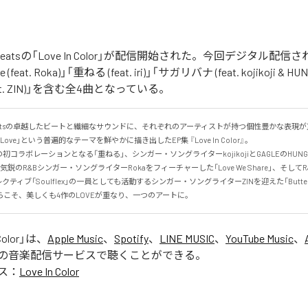
The Beatsの「Love In Color」が配信開始された。今回デジタル配
e (feat. Roka)」「重ねる (feat. iri)」「サガリバナ (feat. kojikoji & HU
 (feat. ZIN)」を含む全4曲となっている。
 the Beatsの卓越したビートと繊細なサウンドに、それぞれのアーティストが持つ個性豊かな表
ve」という普遍的なテーマを鮮やかに描き出したEP集 『Love In Color』。

の初コラボレーションとなる「重ねる」、シンガー・ソングライターkojikojiとGAGLEのHUN
鋭のR&Bシンガー・ソングライターRokaをフィーチャーした「Love We Share」、そしてR&
ティブ「Soulflex」の一員としても活動するシンガー・ソングライターZINを迎えた「Butter
こそ、美しくも4作のLOVEが重なり、一つのアートに。
Color
」は、
Apple Music
、
Spotify
、
LINE MUSIC
、
YouTube Music
、
の音楽配信サービスで聴くことができる。
ス：
Love In Color