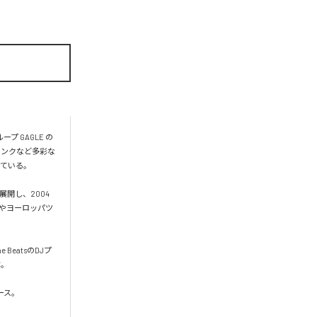
 GAGLE の
ァンクなど多彩な
ている。

展開し、2004
カやヨーロッパツ
 BeatsのDJプ
。

ース。
