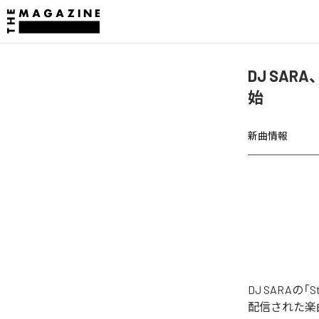
DJ SARA、
始
新曲情報
DJ SARAの「S
配信された楽曲は、「