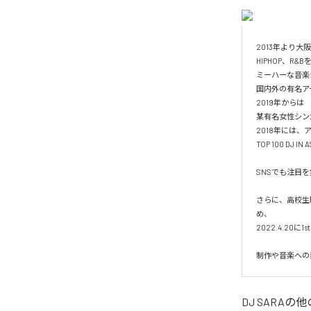
2013年より大
HIPHOP、R&
ミーハーな音楽
国内外の有名ア
2019年からは

某有名女性シン
2018年には、
TOP 100 DJ I
SNSでも注目を
さらに、高校生
め、

2022.4.20に1
制作や音楽への
DJ SARA
の他