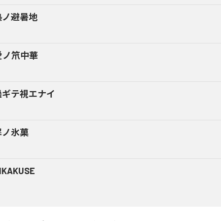
熱ノ避暑地
愛ノ笊中華
過ギテ視エナイ
解ノ氷菓
NKAKUSE