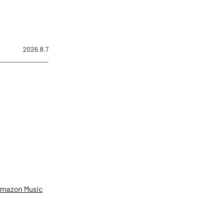
2026.8.7
、
mazon Music