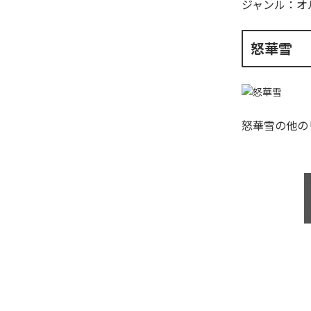
ジャンル：
オ
怒華雪
怒華雪
の他の