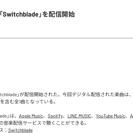
l、「Switchblade」を配信開始
の「Switchblade」が配信開始された。今回デジタル配信された楽曲は
lade」を含む全1曲となっている。
lade
」は、
Apple Music
、
Spotify
、
LINE MUSIC
、
YouTube Music
、
A
の音楽配信サービスで聴くことができる。
ス：
Switchblade