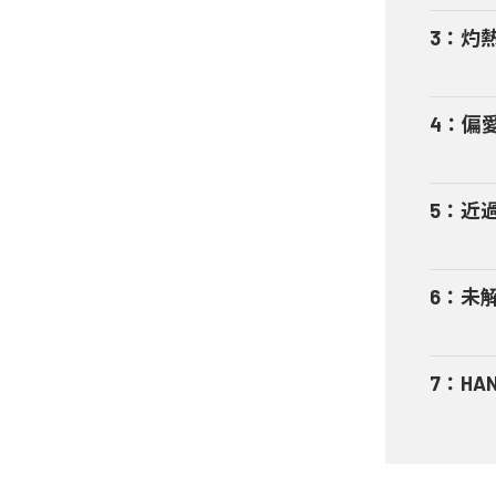
3
：
灼
4
：
偏
5
：
近
6
：
未
7
：
HA