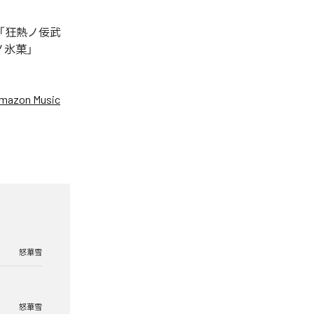
「狂熱ノ佞武
ノ氷菓」
mazon Music
怒華雪
怒華雪