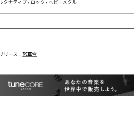
ルタナティブ
/
ロック
/
ヘビーメタル
リリース：
怒華雪