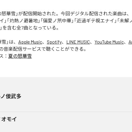
の怒華雪」が配信開始された。今回デジタル配信された楽曲は、
イ」「灼熱ノ避暑地」「偏愛ノ笊中華」「近過ギテ視エナイ」「未解
USE」を含む全7曲となっている。
華雪
」は、
Apple Music
、
Spotify
、
LINE MUSIC
、
YouTube Music
、
A
の音楽配信サービスで聴くことができる。
ス：
夏の怒華雪
熱ノ佞武多
ミオモイ