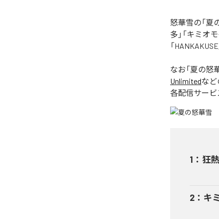
怒華雪の「夏
多」「キミオモ
「HANKAK
なお「
夏の怒
Unlimited
など
各配信サービ
1
：
狂
2
：
キ