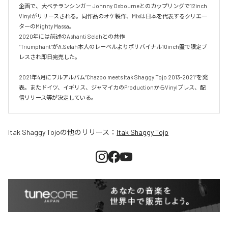
企画で、大ベテランシンガー Johnny Osbourneとのカップリングで12inch 
Vinylがリリースされる。同作品のオケ製作、Mixは日本を代表するクリエー
ターのMighty Massa。

2020年には前述のAshanti Selahとの共作

”Triumphant”がA.Selah本人のレーベルよりポリバイナル10inch盤で限定プ
レスされ即日完売した。

2021年4月にフルアルバム”Chazbo meets Itak Shaggy Tojo 2013-2021”を発
表。またドイツ、イギリス、ジャマイカのProductionからVinylプレス、配
信リリース等が決定している。
Itak Shaggy Tojo
の他のリリース：
Itak Shaggy Tojo