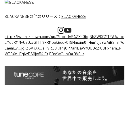
BLACKANESE
の他のリリース：
BLACKANESE
http://ivan-okinawa.com/sp/?fbclid=PAZXh0bgNhZW0CMTEAAabx
_MouRMMvOzOzvShhhYRRMpekEud-6f9Hmxim6nHun1cjs9wAiB2mT7c
_aem_AQjg-Z6AIiXXOaPVl3_DiQP1j8P7anlEaWYUCQcZi6OFxnam_R
WTDXzUEgKzP60jw54iEtjEBsYwOuixOAQV9_sj