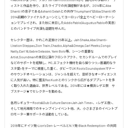
ィストと作品を作り、またライブでの共演経験があるが、2014年にAba 
Shanti Iの息子であるAshanti Selahとの共作”Triumphant”はAba Shanti Iの
2014前期のファイナルチューンとしてヨーロッパ全土でヘビーローテーシ
ョンでプレイされ、また秋に来日したAddis Pablo(Augustus Pabloの実息)
とのバンドライブ共演も話題を呼んだ。

セレクター歴は、かれこれ足掛け25年以上。Jah Shaka,Aba Shanti-
I,Iration Steppas,Zion Train,Chazbo,Alpha&Omega,Carl Meeks,Congo 
Natty,Earl 16,Gabre Selassie, Yami Bolo等、シーンの重要な
Artist,Soundmanの来日公演のフロントアクト、セカンドルームでのプレイ
などのサポートを経験し、MC,エフェクト機材を自ら操りつつ,<普遍的なラ
スタ愛>をテーマに根差した重く、ダビーでUK Roots Soundsystemマナー
のサウンドオペレーションは、ジャンルを超えて、音好きなオーディエンス
に人気が高い。特に盟友Ras Kushとのリンクから広がるダブプレートを多
く取り入れた選曲は、世界レベルである。2014年には★横浜レゲエ祭　サ
ブステージ★でセレクターを勤める。

各月レギュラーRoots&Dub Culture Dance<Jah Jah Time>、<レゲエ夜>、
そして地元湘南でのキャンプインイベント他、大、小さまざまのイベントプ
ロモーター兼サポートの活動をしている。

2018年にドイツ発-Lion’s Den-レーベルとN.Y発-Black Redemption- の共同