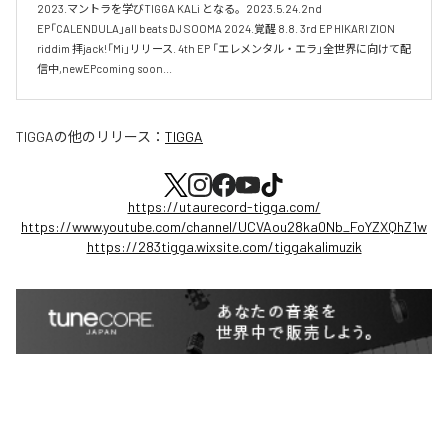
2023.マントラを学びTIGGA KALi となる。2023.5.24.2nd 
EP「CALENDULA」all beats DJ SOOMA 2024.覚醒 8.8. 3rd EP HIKARI ZION 
riddim 拝jack!「Mi」リリース. 4th EP 「エレメンタル・エラ」全世界に向けて配
TIGGA
の他のリリース：
TIGGA
https://utaurecord-tigga.com/
https://www.youtube.com/channel/UCVAou28ka0Nb_FoYZXQhZ1w
https://283tigga.wixsite.com/tiggakalimuzik