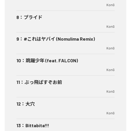
KonG
8
：
プライド
KonG
9
：
#これはヤバイ (Nomulima Remix)
KonG
10
：
跳躍少年 (feat. FALCON)
KonG
11
：
ぶっ飛ばすぞお前
KonG
12
：
大穴
KonG
13
：
Bittabita!!!