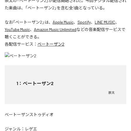
崇太の「ベートーザン2」が配信開始された。今回デジタル配信され
た楽曲は、「ベートーザン2」を含む全1曲となっている。
なお「
ベートーザン2
」は、
Apple Music
、
Spotify
、
LINE MUSIC
、
YouTube Music
、
Amazon Music Unlimited
などの音楽配信サービスで
聴くことができる。
各配信サービス：
ベートーザン2
1
：
ベートーザン2
崇太
ベートーザンストゥディオ
ジャンル：
レゲエ