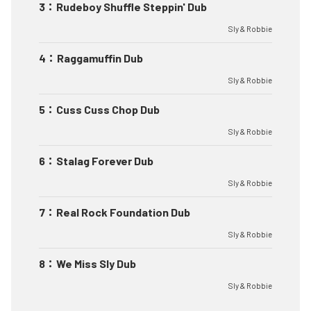
3
：
Rudeboy Shuffle Steppin' Dub
Sly & Robbie
4
：
Raggamuffin Dub
Sly & Robbie
5
：
Cuss Cuss Chop Dub
Sly & Robbie
6
：
Stalag Forever Dub
Sly & Robbie
7
：
Real Rock Foundation Dub
Sly & Robbie
8
：
We Miss Sly Dub
Sly & Robbie