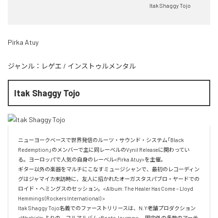
Itak Shaggy Tojo
Pirka Atuy
ジャンル：
レゲエ
/
インストゥルメンタル
Itak Shaggy Tojo
ニューヨークベースで世界発信のルーツ・サウンド・システム「Black 
Redemption」のメンバーで主に同レーベルのVynil Releaseに関わってい
る。ヨーロッパで人気の自身のレーベル<Pirka Atuy>を主催。

ギター以外の楽器をマルチにこなすミュージシャンで、最初のレコーディン
グはジャマイカ来訪時に、友人に招かれたオーガスタスパブロ・ヤードでの
ロイド・ヘミングスのセッション。<Album:The Healer Has Come – Lloyd 
Hemmings (Rockers International) >

Itak Shaggy Tojo名義でのファーストリリースは、N.Y老舗プロダクション
<Wackie’s>よりの、フルアルバム<Roots Journey>。国内外の多数のアーテ