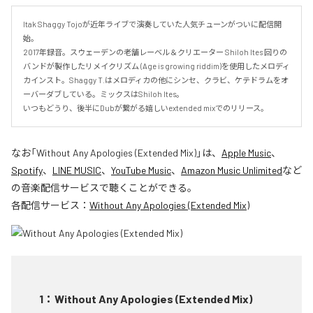
Itak Shaggy Tojoが近年ライブで演奏していた人気チューンがついに配信開
始。

2017年録音。スウェーデンの老舗レーベル＆クリエーター Shiloh Ites 回りの
バンドが製作したリメイクリズム (Age is growing riddim)を使用したメロディ
カインスト。Shaggy T.はメロディカの他にシンセ、クラビ、ケテドラムをオ
ーバーダブしている。ミックスはShiloh Ites。

いつもどうり、後半にDubが繋がる嬉しいextended mixでのリリース。
なお「
Without Any Apologies (Extended Mix)
」は、
Apple Music
、
Spotify
、
LINE MUSIC
、
YouTube Music
、
Amazon Music Unlimited
など
の音楽配信サービスで聴くことができる。
各配信サービス：
Without Any Apologies (Extended Mix)
1
：
Without Any Apologies (Extended Mix)