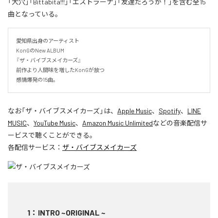
「大穴」「Bittabita!!!」「エストラーナ」「友達だろうが！」を含む全15
曲となっている。
愛知県出身のアーティスト

KonGのNew ALBUM 

『ザ・バイブスメイカーズ』

前作より人間味を増したKonGが放つ

感情爆発の15曲。
なお「
ザ・バイブスメイカーズ
」は、
Apple Music
、
Spotify
、
LINE
MUSIC
、
YouTube Music
、
Amazon Music Unlimited
などの音楽配信サ
ービスで聴くことができる。
各配信サービス：
ザ・バイブスメイカーズ
1
：
INTRO ~ORIGINAL ~