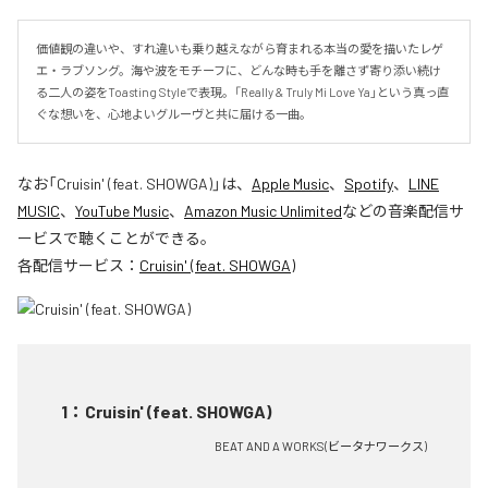
価値観の違いや、すれ違いも乗り越えながら育まれる本当の愛を描いたレゲ
エ・ラブソング。海や波をモチーフに、どんな時も手を離さず寄り添い続け
る二人の姿をToasting Styleで表現。「Really & Truly Mi Love Ya」という真っ直
ぐな想いを、心地よいグルーヴと共に届ける一曲。
なお「
Cruisin' (feat. SHOWGA)
」は、
Apple Music
、
Spotify
、
LINE
MUSIC
、
YouTube Music
、
Amazon Music Unlimited
などの音楽配信サ
ービスで聴くことができる。
各配信サービス：
Cruisin' (feat. SHOWGA)
1
：
Cruisin' (feat. SHOWGA)
BEAT AND A WORKS(ビータナワークス)