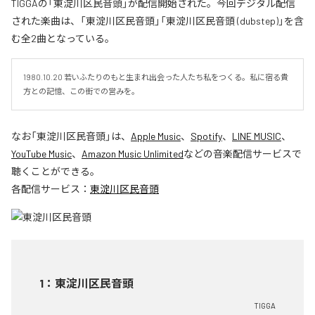
TIGGAの「東淀川区民音頭」が配信開始された。今回デジタル配信
された楽曲は、「東淀川区民音頭」「東淀川区民音頭 (dubstep)」を含
む全2曲となっている。
1980.10.20 若いふたりのもと生まれ出会った人たち私をつくる。私に宿る貴
方との記憶、この街での営みを。
なお「
東淀川区民音頭
」は、
Apple Music
、
Spotify
、
LINE MUSIC
、
YouTube Music
、
Amazon Music Unlimited
などの音楽配信サービスで
聴くことができる。
各配信サービス：
東淀川区民音頭
1
：
東淀川区民音頭
TIGGA