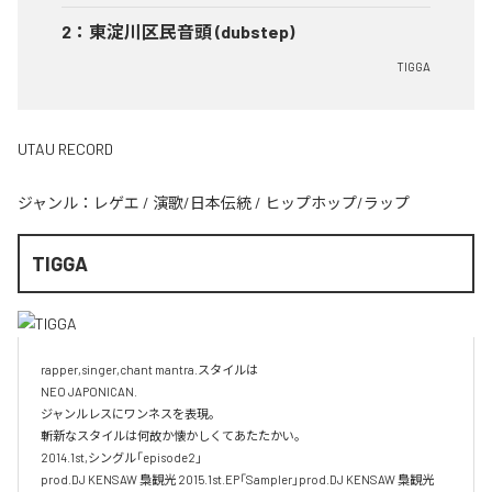
2
：
東淀川区民音頭 (dubstep)
TIGGA
UTAU RECORD
ジャンル：
レゲエ
/
演歌/日本伝統
/
ヒップホップ/ラップ
TIGGA
rapper,singer,chant mantra.スタイルは

NEO JAPONICAN. 

ジャンルレスにワンネスを表現。

斬新なスタイルは何故か懐かしくてあたたかい。

2014.1st,シングル「episode2」

prod.DJ KENSAW 梟観光 2015.1st.EP「Sampler」prod.DJ KENSAW 梟観光 
