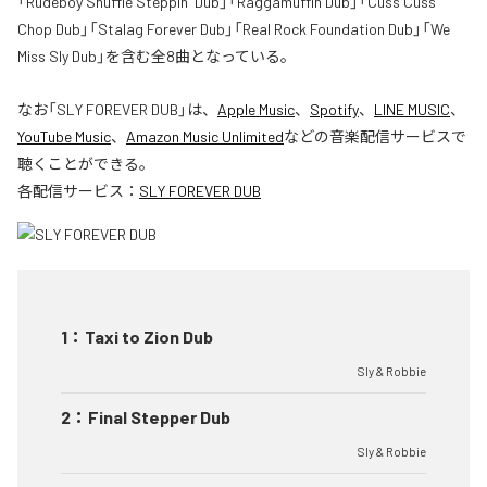
「Rudeboy Shuffle Steppin' Dub」「Raggamuffin Dub」「Cuss Cuss
Chop Dub」「Stalag Forever Dub」「Real Rock Foundation Dub」「We
Miss Sly Dub」を含む全8曲となっている。
なお「
SLY FOREVER DUB
」は、
Apple Music
、
Spotify
、
LINE MUSIC
、
YouTube Music
、
Amazon Music Unlimited
などの音楽配信サービスで
聴くことができる。
各配信サービス：
SLY FOREVER DUB
1
：
Taxi to Zion Dub
Sly & Robbie
2
：
Final Stepper Dub
Sly & Robbie