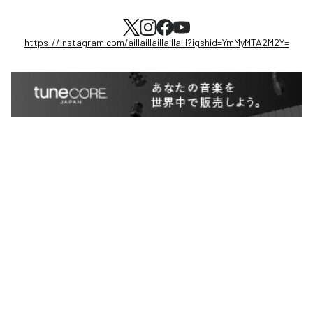
https://instagram.com/aillaillaillaillaill?igshid=YmMyMTA2M2Y=