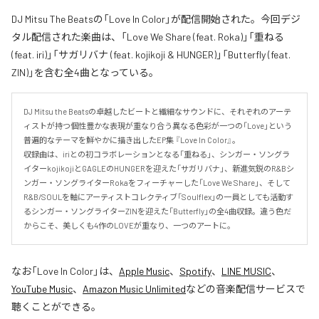
DJ Mitsu The Beatsの「Love In Color」が配信開始された。今回デジ
タル配信された楽曲は、「Love We Share (feat. Roka)」「重ねる
(feat. iri)」「サガリバナ (feat. kojikoji & HUNGER)」「Butterfly (feat.
ZIN)」を含む全4曲となっている。
DJ Mitsu the Beatsの卓越したビートと繊細なサウンドに、それぞれのアーテ
ィストが持つ個性豊かな表現が重なり合う異なる色彩が一つの「Love」という
普遍的なテーマを鮮やかに描き出したEP集 『Love In Color』。

収録曲は、iriとの初コラボレーションとなる「重ねる」、シンガー・ソングラ
イターkojikojiとGAGLEのHUNGERを迎えた「サガリバナ」、新進気鋭のR&Bシ
ンガー・ソングライターRokaをフィーチャーした「Love We Share」、そして
R&B/SOULを軸にアーティストコレクティブ「Soulflex」の一員としても活動す
るシンガー・ソングライターZINを迎えた「Butterfly」の全4曲収録。違う色だ
からこそ、美しくも4作のLOVEが重なり、一つのアートに。
なお「
Love In Color
」は、
Apple Music
、
Spotify
、
LINE MUSIC
、
YouTube Music
、
Amazon Music Unlimited
などの音楽配信サービスで
聴くことができる。