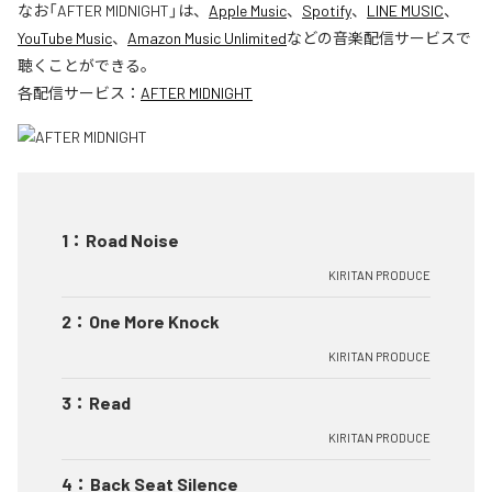
なお「
AFTER MIDNIGHT
」は、
Apple Music
、
Spotify
、
LINE MUSIC
、
YouTube Music
、
Amazon Music Unlimited
などの音楽配信サービスで
聴くことができる。
各配信サービス：
AFTER MIDNIGHT
1
：
Road Noise
KIRITAN PRODUCE
2
：
One More Knock
KIRITAN PRODUCE
3
：
Read
KIRITAN PRODUCE
4
：
Back Seat Silence