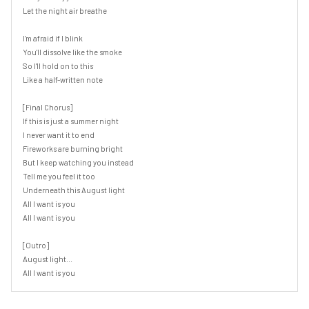
Let the night air breathe

I'm afraid if I blink

You'll dissolve like the smoke

So I'll hold on to this

Like a half-written note

[Final Chorus]

If this is just a summer night

I never want it to end

Fireworks are burning bright

But I keep watching you instead

Tell me you feel it too

Underneath this August light

All I want is you

All I want is you

[Outro]

August light...

All I want is you