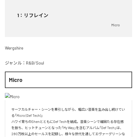
1
：
リフレイン
Micro
Wergshire
ジャンル：
R&B/Soul
Micro
サーフカルチャー・シーンを牽引しながら、幅広い音楽を生み出し続けてい
る「Micro (Def Tech)」

ハワイ育ちのShenとともにDef Techを結成。音楽シーンで確固たる存在感
を放ち、ヒットチューンとなった「My Way」を含むアルバム「Def Tech」は、
280万枚以上のセールスを記録し、様々な世代を通してエヴァーグリーンな