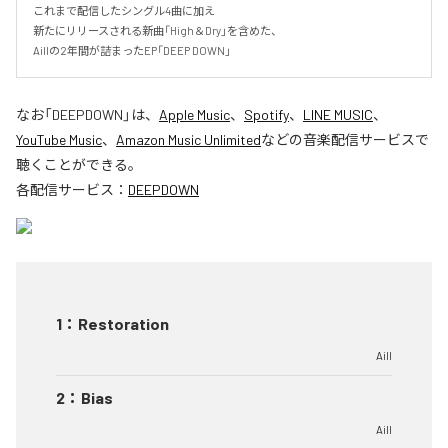
これまで配信したシングル4曲に加え

新たにリリースされる新曲「High＆Dry」を含めた、

Aillの2年間が詰まったEP「DEEP DOWN」
なお「
DEEPDOWN
」は、
Apple Music
、
Spotify
、
LINE MUSIC
、
YouTube Music
、
Amazon Music Unlimited
などの音楽配信サービスで
聴くことができる。
各配信サービス：
DEEPDOWN
1
：
Restoration
Aill
2
：
Bias
Aill