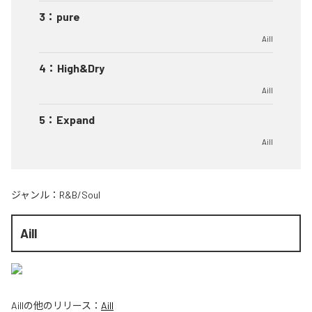
3
：
pure
Aill
4
：
High&Dry
Aill
5
：
Expand
Aill
ジャンル：
R&B/Soul
Aill
Aill
の他のリリース：
Aill