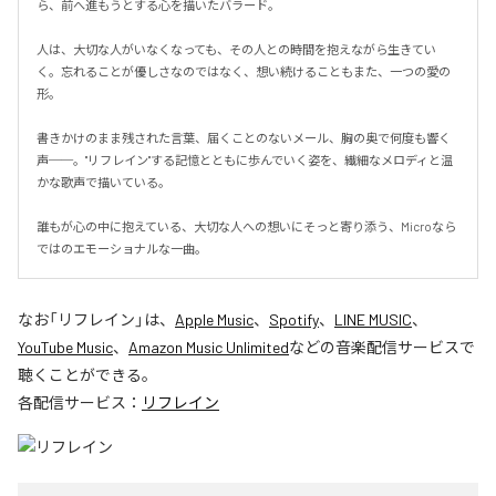
ら、前へ進もうとする心を描いたバラード。

人は、大切な人がいなくなっても、その人との時間を抱えながら生きてい
く。忘れることが優しさなのではなく、想い続けることもまた、一つの愛の
形。

書きかけのまま残された言葉、届くことのないメール、胸の奥で何度も響く
声──。"リフレイン"する記憶とともに歩んでいく姿を、繊細なメロディと温
かな歌声で描いている。

誰もが心の中に抱えている、大切な人への想いにそっと寄り添う、Microなら
ではのエモーショナルな一曲。
なお「
リフレイン
」は、
Apple Music
、
Spotify
、
LINE MUSIC
、
YouTube Music
、
Amazon Music Unlimited
などの音楽配信サービスで
聴くことができる。
各配信サービス：
リフレイン