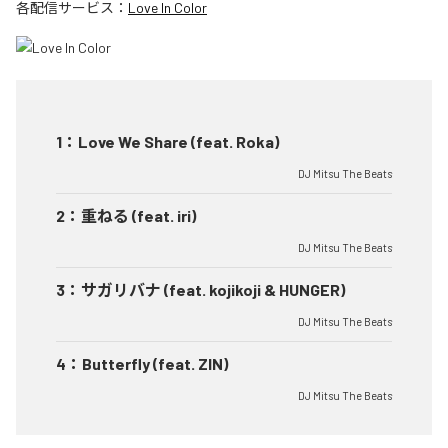
各配信サービス：
Love In Color
1
：
Love We Share (feat. Roka)
DJ Mitsu The Beats
2
：
重ねる (feat. iri)
DJ Mitsu The Beats
3
：
サガリバナ (feat. kojikoji & HUNGER)
DJ Mitsu The Beats
4
：
Butterfly (feat. ZIN)
DJ Mitsu The Beats