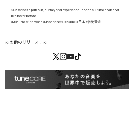
Subscribe to join our journey and experience Japan's cultural heartbeat 
like never before.

#AIMusic #Shamisen #JapaneseMusic #ikii #日本 #传统音乐
ikii
の他のリリース：
ikii