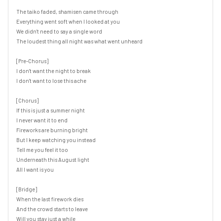
The taiko faded, shamisen came through

Everything went soft when I looked at you

We didn't need to say a single word

The loudest thing all night was what went unheard

[Pre-Chorus]

I don't want the night to break

I don't want to lose this ache

[Chorus]

If this is just a summer night

I never want it to end

Fireworks are burning bright

But I keep watching you instead

Tell me you feel it too

Underneath this August light

All I want is you

[Bridge]

When the last firework dies

And the crowd starts to leave

Will you stay just a while
