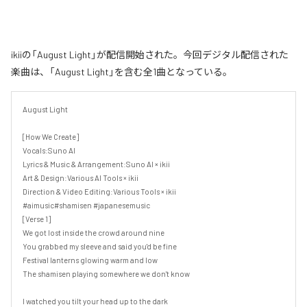
ikiiの「August Light」が配信開始された。今回デジタル配信された
楽曲は、「August Light」を含む全1曲となっている。
August Light

[How We Create]

Vocals:Suno AI

Lyrics & Music & Arrangement:Suno AI × ikii

Art & Design:Various AI Tools × ikii

Direction & Video Editing:Various Tools × ikii

#aimusic#shamisen #japanesemusic

[Verse 1]

We got lost inside the crowd around nine

You grabbed my sleeve and said you'd be fine

Festival lanterns glowing warm and low

The shamisen playing somewhere we don't know

I watched you tilt your head up to the dark
