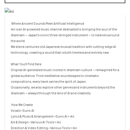
 Where Ancient Sounds Meet Artificial Intelligence.

ikii is an AI-powered music channel dedicated to bringing the soul of the 
shamisen — Japan's iconic three-stringed instrument — to listeners around 
the world.

We blend centuries-old Japanese musical tradition with cutting-edge AI 
technology, creating a sound that is both timeless and entirely new.

What You'll Find Here

Original AI-generated music rooted in shamisen culture — reimagined for a 
global audience. From meditative soundscapes to cinematic 
compositions, every track carries the spirit of Japan.

Occasionally, we also explore other genres and instruments beyond the 
shamisen — always through the lens of AI and creativity.

 How We Create

Vocals—Suno AI

Lyrics & Music & Arrangement—Suno AI × ikii

Art & Design—Various AI Tools × ikii

Direction & Video Editing—Various Tools × ikii
