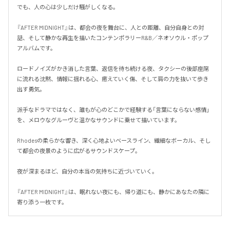
でも、人の心は少しだけ騒がしくなる。

『AFTER MIDNIGHT』は、都会の夜を舞台に、人との距離、自分自身との対
話、そして静かな再生を描いたコンテンポラリーR&B／ネオソウル・ポップ
アルバムです。

ロードノイズがかき消した言葉、返信を待ち続ける夜、タクシーの後部座席
に流れる沈黙、情報に揺れる心、癒えていく傷、そして肩の力を抜いて歩き
出す勇気。

派手なドラマではなく、誰もが心のどこかで経験する「言葉にならない感情」
を、メロウなグルーヴと温かなサウンドに乗せて描いています。

Rhodesの柔らかな響き、深く心地よいベースライン、繊細なボーカル、そし
て都会の夜景のように広がるサウンドスケープ。

夜が深まるほど、自分の本当の気持ちに近づいていく。

『AFTER MIDNIGHT』は、眠れない夜にも、帰り道にも、静かにあなたの隣に
寄り添う一枚です。