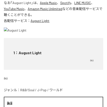
なお「
August Light
」は、
Apple Music
、
Spotify
、
LINE MUSIC
、
YouTube Music
、
Amazon Music Unlimited
などの音楽配信サービスで
聴くことができる。
各配信サービス：
August Light
1
：
August Light
ikii
ikii
ジャンル：
R&B/Soul
/
J-Pop
/
ワールド
ikii