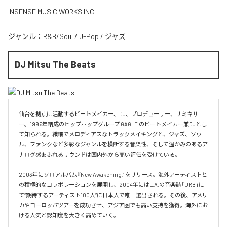
INSENSE MUSIC WORKS INC.
ジャンル：
R&B/Soul
/
J-Pop
/
ジャズ
DJ Mitsu The Beats
仙台を拠点に活動するビートメイカー、DJ、プロデューサー、リミキサ
ー。1996年結成のヒップホップグループ GAGLE のビートメイカー兼DJとし
て知られる。繊細でメロディアスなトラックメイキングと、ジャズ、ソウ
ル、ファンクなど多彩なジャンルを横断する音楽性、そして温かみのあるア
ナログ感あふれるサウンドは国内外から高い評価を受けている。

2003年にソロアルバム『New Awakening』をリリース。海外アーティストと
の積極的なコラボレーションを展開し、2004年にはL.A.の音楽誌「URB」に
て“期待するアーティスト100人”に日本人で唯一選出される。その後、アメリ
カやヨーロッパツアーを成功させ、アジア圏でも高い支持を獲得。海外にお
ける人気と認知度を大きく高めていく。
