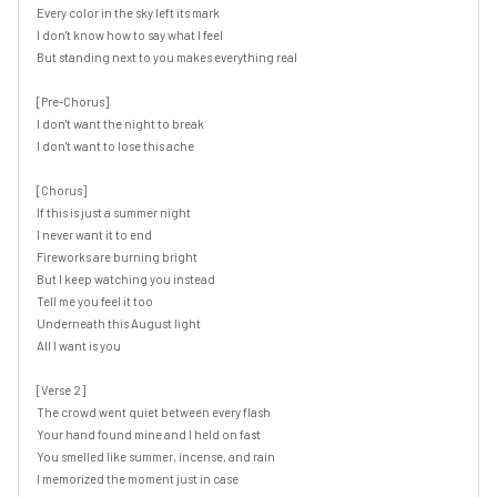
Every color in the sky left its mark

I don't know how to say what I feel

But standing next to you makes everything real

[Pre-Chorus]

I don't want the night to break

I don't want to lose this ache

[Chorus]

If this is just a summer night

I never want it to end

Fireworks are burning bright

But I keep watching you instead

Tell me you feel it too

Underneath this August light

All I want is you

[Verse 2]

The crowd went quiet between every flash

Your hand found mine and I held on fast

You smelled like summer, incense, and rain

I memorized the moment just in case
