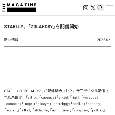
STARLLY、「ZOLAHOSY」を配信開始
新曲情報
2022.6.4
STARLLYの「ZOLAHOSY」が配信開始された。今回デジタル配信さ
れた楽曲は、「siiliius」「cappnus」「arktul」「rigiill」「vevegga」
「campela」「limgell」「pllocym」「pettelggy」「acellun」「hadddly」
「acclem」「alltall」「alldedda」「aummtares」「sppycam」「polluex」