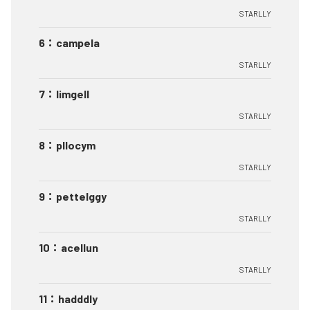
STARLLY
6
：
campela
STARLLY
7
：
limgell
STARLLY
8
：
pllocym
STARLLY
9
：
pettelggy
STARLLY
10
：
acellun
STARLLY
11
：
hadddly