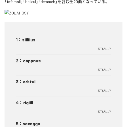
「fofomall」「bellcul」「demmeb」を含む全20曲となっている。
1
：
siiliius
STARLLY
2
：
cappnus
STARLLY
3
：
arktul
STARLLY
4
：
rigiill
STARLLY
5
：
vevegga