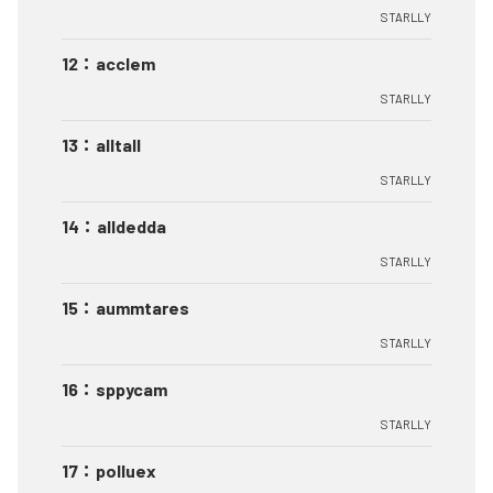
STARLLY
12
：
acclem
STARLLY
13
：
alltall
STARLLY
14
：
alldedda
STARLLY
15
：
aummtares
STARLLY
16
：
sppycam
STARLLY
17
：
polluex