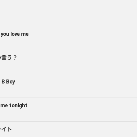
 you love me
つ言う？
 B Boy
l me tonight
ライト