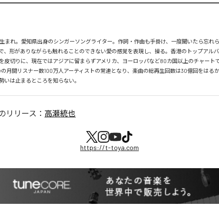
月26日生まれ。愛知県出身のシンガーソングライター。作詞・作曲も手掛け、一度聞いたら忘れ
で、形がありながらも触れることのできない愛の感覚を表現し、操る。香港のトップアルバ
を皮切りに、現在ではアジアに留まらずアメリカ、ヨーロッパなど80カ国以上のチャートで
tifyの月間リスナー数100万人アーティストの常連となり、楽曲の総再生回数は30億回をはる
勢いは止まるところを知らない。
のリリース：
高瀬統也
https://t-toya.com