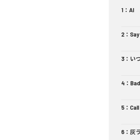
1
：
AI
2
：
Say
3
：
い
4
：
Bad
5
：
Cal
6
：
灰