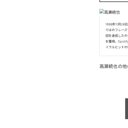
1996年11
ではのフレーズ
冠を達成したの
を獲得。Spo
イラルヒットの
高瀬統也
の他