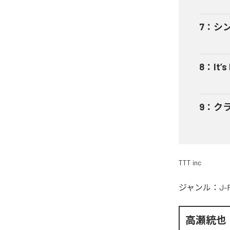
7
：
シ
8
：
It’s
9
：
ク
TTT inc
ジャンル：
J-
高瀬統也