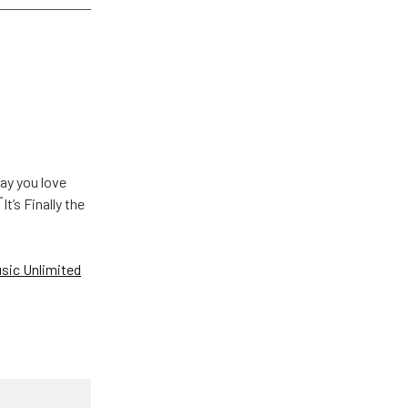
u love
Finally the
ic Unlimited