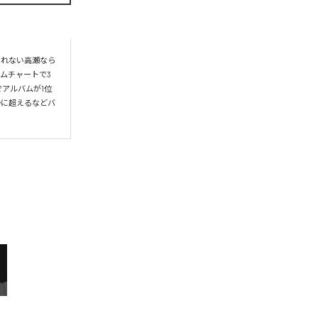
られない高瀬なら
ムチャートで3
アルバムが1位
かに超えるなどバ