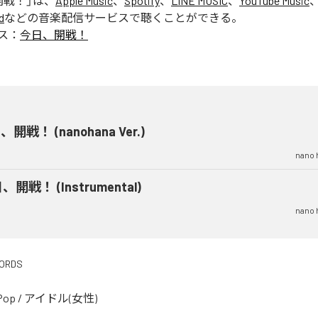
開戦！
」は、
Apple Music
、
Spotify
、
LINE MUSIC
、
YouTube Music
d
などの音楽配信サービスで聴くことができる。
ス：
今日、開戦！
開戦！ (nanohana Ver.)
nano 
、開戦！ (Instrumental)
nano 
CORDS
Pop
/
アイドル(女性)