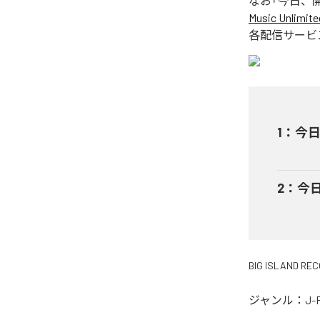
なお「
今日、
Music Unlimite
各配信サービ
1
：
今日、
2
：
今日
BIG ISLAND RE
ジャンル：
J-