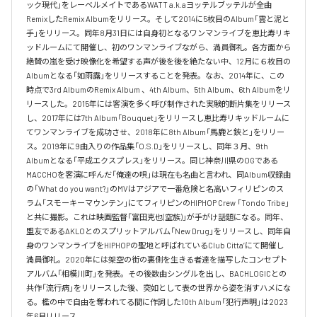
ック現代」をレーベルメイトであるWATT a.k.aヨッテルブッテルが全曲
RemixしたRemix Albumをリリース。そして2014に5枚目のAlbum「雲と泥と
手」をリリース。同年8月31日には自身初となるワンマンライブを恵比寿リキ
ッドルームにて開催し、初のワンマンライブながら、満員御礼。各方面から
絶賛の嵐を受け映像化を希望する声が後を後を絶たない中、12月に６枚目の
Albumとなる「如雨露」をリリースすることを発表。なお、2014年に、この
時点で3rd AlbumのRemix Album 、4th Album、5th Album、6th Albumをリ
リースした。2015年には客演を多く呼び制作された実験的断片集をリリース
し、2017年には7th Album「Bouquet」をリリースし恵比寿リキッドルームに
てワンマンライブを成功させ、2018年に8th Album「馬鹿と鋏と」をリリー
ス。2019年に9曲入りの作品集「O.S.D」をリリースし、同年３月、9th 
Albumとなる「平成エクスプレス」をリリース。同じ神奈川県のOGである
MACCHOを客演に呼んだ「俺達の唄」は現在も名曲と言われ、同Album収録曲
の「What do you want?」のMVはアジアで一番危険と名高いフィリピンのス
ラム「スモーキーマウンテン」にてフィリピンのHIPHOP Crew 「Tondo Tribe」
と共に撮影。これは映画監督「富田克也(空族)」が手がけ話題になる。同年、
盟友であるAKLOとのスプリットアルバム「New Drug」をリリースし、同年自
身のワンマンライブをHIPHOPの聖地と呼ばれているClub Citta’にて開催し
満員御礼。2020年には架空の街の裏側を生きる者達を描写したコンセプト
アルバム「相模川町」を発表。その後数曲シングルを出し、BACHLOGICとの
共作「流行病」をリリースした後、突如として表の世界から姿を消すハメにな
る。檻の中で自由を奪われてる間に作詞した10th Album「犯行声明」は2023
年6月リリース。