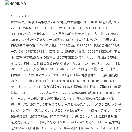
NORIKIYO is...　 

1999年頃、神奈川県相模原市にて地元の仲間達とSD JUNKSTAを結成 (メン
バーはBron-K、TKC、DJ ISSO、WAX、KYN、OJIBAH、DEFLO、SITEそし
てNORIKIYO)。当時はK-NEROと言う名前でトラックメーカーとして 参加。
CD-Rにて3枚の作品をリリース(現在、CD-Rにもかかわらず中古市場では定
価の3倍で売り買いされている)。 2005年頃、SEEDA&DJ ISSOのMIX CDシリ
ーズ「CONCRETE GREEN」に参加し、話題をさらう。2006年SEEDAの「花と
雨」に客演で参加(ガキの戯言)。 2007年SEEDAの4thAlbum「街風」に参加。
そして、同年、自身初となる待望の1stソロAlbum「EXIT」をリリース。「THE 
SOURCE」誌に よる「BEST OF JAPANESE RAP 2007」にて第三位に、また、
日本語ラップ WEBマガジン「COMPASS」では「年間最優秀Album」に選出さ
れた。 2008年にMIX CD「DJ ISSO PRESENTS RE ROLLED UP 28 BLUNTS」 
をリリースし、MIX CDながら限定4500枚を瞬時に売り切る。同年2008年夏
には、 BACHLOGICフルプロデュースによる2ndAlbum「OUTLET BLUES」を
リリース。 その後、数々の客演をこなすも、個人名義の作品は出さず沈
黙。そして、2011年、3年振りのリリースとなったAlbum「メランコリック現
代」がインディーズながら、オリコン・Albumチャート(総合・デイリー)にて
16位を記録。2013年初頭、昨年までのSingleをコンパイルしたEP「断片集」
を発売。そして、自身初となるコンセプトAlbumである4th Album「花水木」
を2013年12月13日にリリースし、2014年5月23日に3rd Album「メランコリ