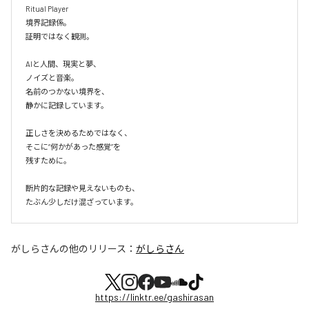
Ritual Player

境界記録係。

証明ではなく観測。

AIと人間、現実と夢、

ノイズと音楽。

名前のつかない境界を、

静かに記録しています。

正しさを決めるためではなく、

そこに“何かがあった感覚”を

残すために。

断片的な記録や見えないものも、

たぶん少しだけ混ざっています。
がしらさん
の他のリリース：
がしらさん
https://linktr.ee/gashirasan