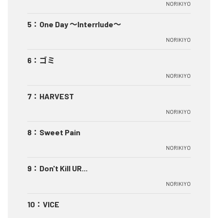
NORIKIYO
5
：
One Day ～Interrlude～
NORIKIYO
6
：
ゴミ
NORIKIYO
7
：
HARVEST
NORIKIYO
8
：
Sweet Pain
NORIKIYO
9
：
Don't Kill UR...
NORIKIYO
10
：
VICE