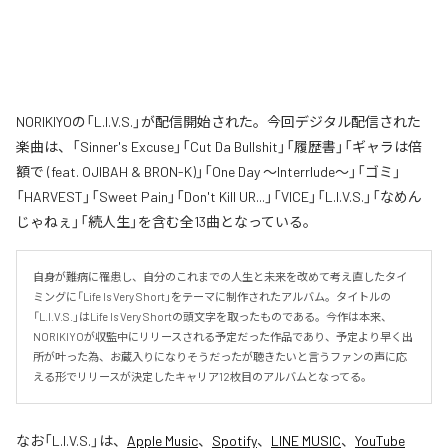
NORIKIYOの「L.I.V.S.」が配信開始された。今回デジタル配信された
楽曲は、「Sinner's Excuse」「Cut Da Bullshit」「履歴書」「ギャラは倍
額で (feat. OJIBAH & BRON-K)」「One Day ～Interrlude～」「ゴミ」
「HARVEST」「Sweet Pain」「Don't Kill UR...」「VICE」「L.I.V.S.」「なめん
じゃねぇ」「続人生」を含む全13曲となっている。
自身が難病に罹患し、自分のこれまでの人生と未来を改めて考え直したタイ
ミングに「Life Is Very Short」をテーマに制作されたアルバム。タイトルの
「L.I.V.S.」はLife Is Very Shortの頭文字を取ったものである。今作は本来、
NORIKIYOが収監中にリリースされる予定だった作品であり、予定より早く出
所が叶った為、お蔵入りになりそうだったが聴きたいと言うファンの声に応
える形でリリースが決定したキャリア12枚目のアルバムとなってる。
なお「
L.I.V.S.
」は、
Apple Music
、
Spotify
、
LINE MUSIC
、
YouTube