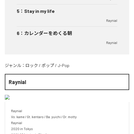
5
：
Stay in my life
Raynial
6
：
カレンダーをめくる朝
Raynial
ジャンル：
ロック
/
ポップ
/
J-Pop
Raynial
Raynial 

Vo. kame / Gt. kentaro / Ba. yuichi / Dr. motty

Raynial

2020 in Tokyo
