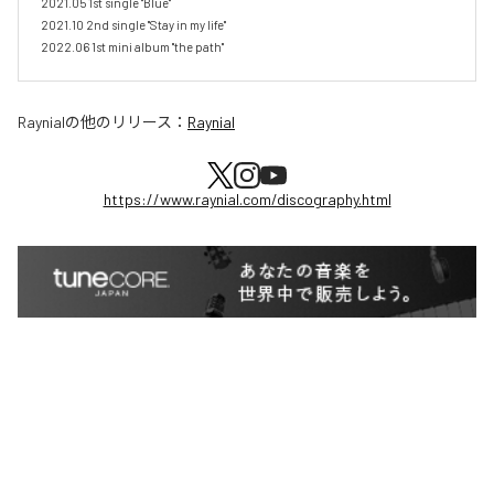
2021.05 1st single "Blue"

2021.10 2nd single "Stay in my life"

Raynial
の他のリリース：
Raynial
https://www.raynial.com/discography.html