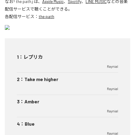
なお「
the path
」は、
Apple Music
、
Spotify
、
LINE MUSIC
などの音楽
配信サービスで聴くことができる。
各配信サービス：
the path
1
：
レプリカ
Raynial
2
：
Take me higher
Raynial
3
：
Amber
Raynial
4
：
Blue
Raynial