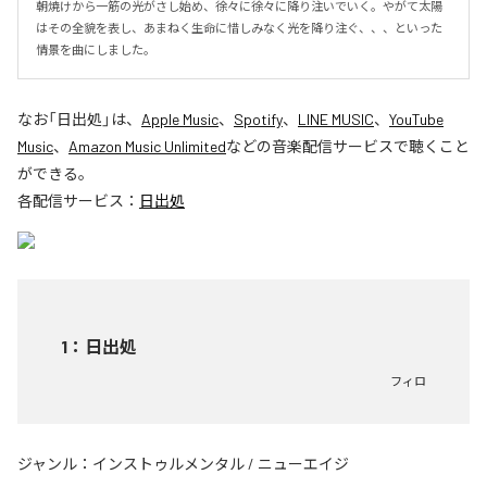
朝焼けから一筋の光がさし始め、徐々に徐々に降り注いでいく。やがて太陽
はその全貌を表し、あまねく生命に惜しみなく光を降り注ぐ、、、といった
情景を曲にしました。
なお「
日出処
」は、
Apple Music
、
Spotify
、
LINE MUSIC
、
YouTube
Music
、
Amazon Music Unlimited
などの音楽配信サービスで聴くこと
ができる。
各配信サービス：
日出処
1
：
日出処
フィロ
ジャンル：
インストゥルメンタル
/
ニューエイジ