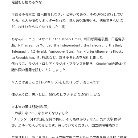
電話もし始めるかな

※あらゆる本に「自己投資しなさい」と書いてあり、その通りに実行してい
たら、なんか脳のリミッター外れて、収入源や趣味やら、把握できないほ
ど、わけわからなくなりました…笑

ちなみに、ニュースサイト：the Japan Times、朝日新聞電子版、日経電子
版、NYTimes、Le Monde、the Independent、the Telegraph、the Daily 
Telegraph、NZ Herald、Vancouver Sun、Frankfurter Allgemeine Kiosk、
La Repubblica、EL PAÍSなど、あらゆるものを解約しました

代わりに、ラジオ・ロシアとラジオ・フランスを聞き、Kindle（or紙媒体）で
諸外国の書籍を読むことにしました

※人とは違うこと（レアキャラ）をしたほうが、潤うんです

僕が思うに、天才とは、99%のヒラメキと1%の実行…かな

※本当の夢は「脳外科医」

この歳になって、なりたくなりました

「リミッター外れた脳」を持つ俺に、不可能はありません。九州大学 医学
部、よゆーで入ってみせます。待っていてください。国立病院機構さま

音楽活動は、あくまでも九州大学医学部で学ぶための学費を稼ぐ手段に過ぎ