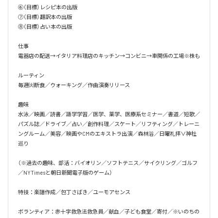
⑥（目標）レシピ本の出版

⑦（目標）翻訳本の出版

⑧（目標）占い本の出版

仕事

電器店の配送→イタリア料理店のキッチン→コンビニ→車関係の工場※株も

ルーティン

毎週㈫断食／ウォーキング／作曲演奏リリース

趣味

水泳／映画／読書／語学学習／医学、薬学、医療系セミナー／書道／短歌／
パズル誌／ドライブ／占い／創作料理／スケート／リフティング／トレーニ
ングルーム／美容／映画やCMのエキストラ出演／森林浴／日曜礼拝∨神社
巡り

（※過去の趣味、部活：バイオリン／ソフトテニス／サイクリング／ゴルフ
／NYTimesと朝日新聞電子版のゲーム）

特技：楽譜作成／包丁さばき／ユーモアセンス

ボランティア：赤十字救急法救急員／献血／子ども食堂／寄付／※いのちの