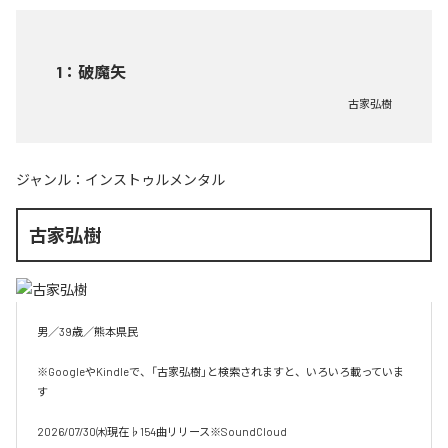
1
：
破魔矢
古家弘樹
ジャンル：
インストゥルメンタル
古家弘樹
男／39歳／熊本県民

※GoogleやKindleで、「古家弘樹」と検索されますと、いろいろ載っていま
す

2026/07/30㈭現在♭154曲リリース※SoundCloud
