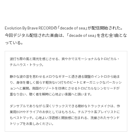
Evolution By Brave RECORDの「decade of sea」が配信開始された。
今回デジタル配信された楽曲は、「decade of sea」を含む全1曲とな
っている。
波打ち際の風と陽光を感じさせる、爽やかでエモーショナルなトロピカル・
チルハウス・トラック。

静かな波の音を思わせるメロウなギターと透き通る鍵盤のイントロから始ま
り、身体を優しく揺らす軽快な4つ打ちのビートとオーガニックなパーカッシ
ョンへと展開。南国のリゾートを彷彿とさせるトロピカルなシンセリードが
重なり合い、聴く者を瞬時に心地よい楽園へと誘います。

ダンサブルでありながら深くリラックスできる絶妙なトラックメイクは、作
業用BGMやドライブのお供としてはもちろん、チルアウト系プレイリストに
もベストマッチ。心地よい浮遊感と開放感に包まれる、洗練されたサウンド
トリップをお楽しみください。