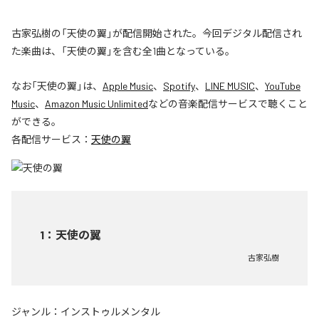
古家弘樹の「天使の翼」が配信開始された。今回デジタル配信され
た楽曲は、「天使の翼」を含む全1曲となっている。
なお「
天使の翼
」は、
Apple Music
、
Spotify
、
LINE MUSIC
、
YouTube
Music
、
Amazon Music Unlimited
などの音楽配信サービスで聴くこと
ができる。
各配信サービス：
天使の翼
1
：
天使の翼
古家弘樹
ジャンル：
インストゥルメンタル