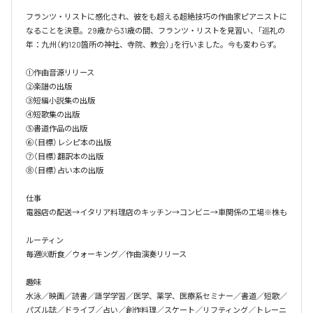
フランツ・リストに感化され、彼をも超える超絶技巧の作曲家ピアニストに
なることを決意。29歳から31歳の間、フランツ・リストを見習い、「巡礼の
年：九州（約120箇所の神社、寺院、教会）」を行いました。今も変わらず。

①作曲音源リリース

②楽譜の出版

③短編小説集の出版

④短歌集の出版

⑤書道作品の出版

⑥（目標）レシピ本の出版

⑦（目標）翻訳本の出版

⑧（目標）占い本の出版

仕事

電器店の配送→イタリア料理店のキッチン→コンビニ→車関係の工場※株も

ルーティン

毎週㈫断食／ウォーキング／作曲演奏リリース

趣味

水泳／映画／読書／語学学習／医学、薬学、医療系セミナー／書道／短歌／
パズル誌／ドライブ／占い／創作料理／スケート／リフティング／トレーニ