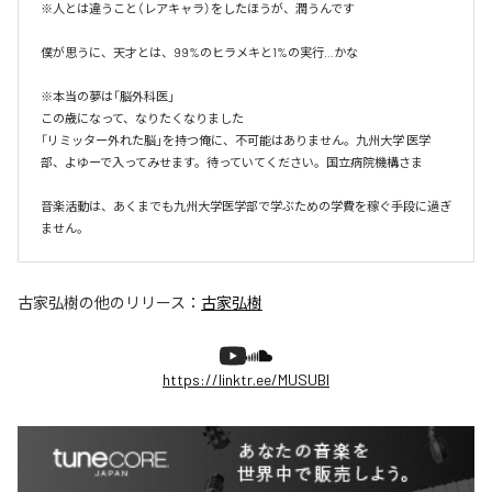
※人とは違うこと（レアキャラ）をしたほうが、潤うんです

僕が思うに、天才とは、99%のヒラメキと1%の実行…かな

※本当の夢は「脳外科医」

この歳になって、なりたくなりました

「リミッター外れた脳」を持つ俺に、不可能はありません。九州大学 医学
部、よゆーで入ってみせます。待っていてください。国立病院機構さま

音楽活動は、あくまでも九州大学医学部で学ぶための学費を稼ぐ手段に過ぎ
ません。
古家弘樹
の他のリリース：
古家弘樹
https://linktr.ee/MUSUBI