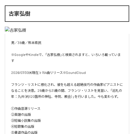
古家弘樹
男／39歳／熊本県民

※GoogleやKindleで、「古家弘樹」と検索されますと、いろいろ載っていま
す

2026/07/30㈭現在♭154曲リリース※SoundCloud

フランツ・リストに感化され、彼をも超える超絶技巧の作曲家ピアニストに
なることを決意。29歳から31歳の間、フランツ・リストを見習い、「巡礼の
年：九州（約120箇所の神社、寺院、教会）」を行いました。今も変わらず。

①作曲音源リリース

②楽譜の出版

③短編小説集の出版

④短歌集の出版

⑤書道作品の出版
