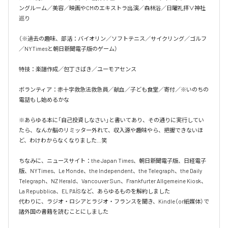
ングルーム／美容／映画やCMのエキストラ出演／森林浴／日曜礼拝∨神社
巡り

（※過去の趣味、部活：バイオリン／ソフトテニス／サイクリング／ゴルフ
／NYTimesと朝日新聞電子版のゲーム）

特技：楽譜作成／包丁さばき／ユーモアセンス

ボランティア：赤十字救急法救急員／献血／子ども食堂／寄付／※いのちの
電話もし始めるかな

※あらゆる本に「自己投資しなさい」と書いてあり、その通りに実行してい
たら、なんか脳のリミッター外れて、収入源や趣味やら、把握できないほ
ど、わけわからなくなりました…笑

ちなみに、ニュースサイト：the Japan Times、朝日新聞電子版、日経電子
版、NYTimes、Le Monde、the Independent、the Telegraph、the Daily 
Telegraph、NZ Herald、Vancouver Sun、Frankfurter Allgemeine Kiosk、
La Repubblica、EL PAÍSなど、あらゆるものを解約しました

代わりに、ラジオ・ロシアとラジオ・フランスを聞き、Kindle（or紙媒体）で
諸外国の書籍を読むことにしました
