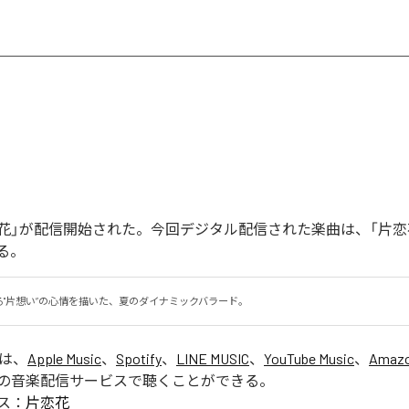
「片恋花」が配信開始された。今回デジタル配信された楽曲は、「片恋
る。
る"片想い”の心情を描いた、夏のダイナミックバラード。
」は、
Apple Music
、
Spotify
、
LINE MUSIC
、
YouTube Music
、
Amazo
の音楽配信サービスで聴くことができる。
ス：
片恋花