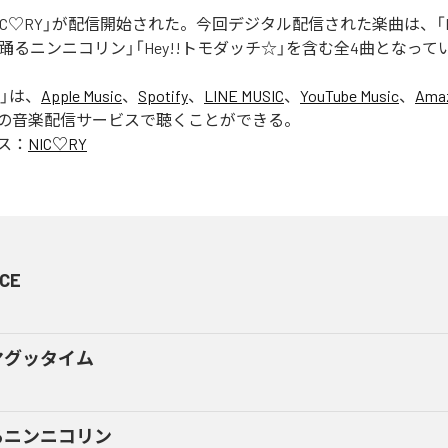
「NIC♡RY」が配信開始された。今回デジタル配信された楽曲は、「P
踊るニンニコリン」「Hey!!トモダッチ☆」を含む全4曲となって
」は、
Apple Music
、
Spotify
、
LINE MUSIC
、
YouTube Music
、
Amaz
の音楽配信サービスで聴くことができる。
ス：
NIC♡RY
CE
マグッタイム
るニンニコリン