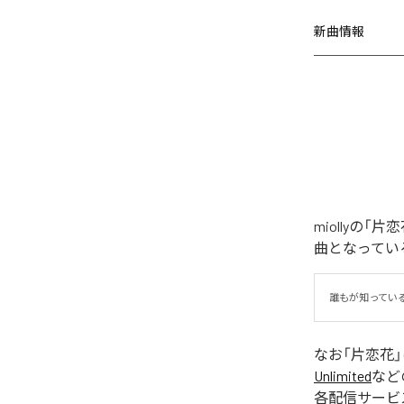
新曲情報
miollyの
曲となってい
誰もが知ってい
なお「
片恋花
Unlimited
など
各配信サービ