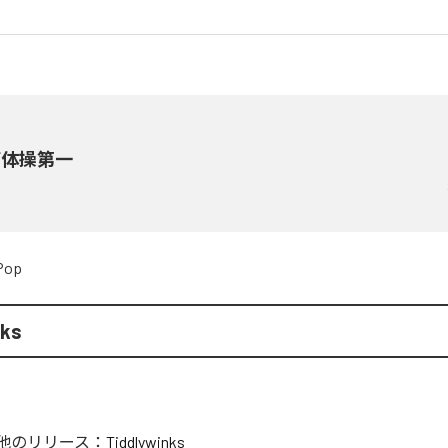
備体操第一
Pop
nks
他のリリース：
Tiddlywinks