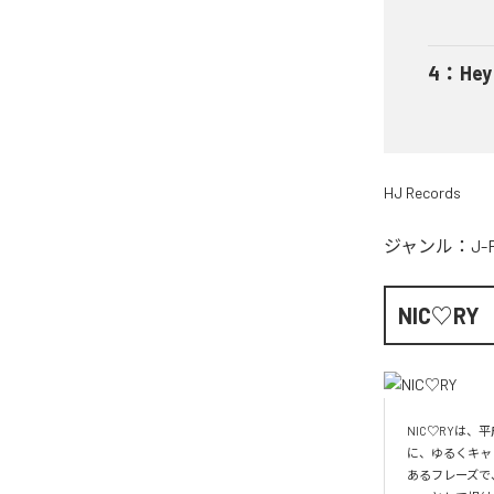
4
：
He
HJ Records
ジャンル：
J-
NIC♡RY
NIC♡RYは
に、ゆるくキャ
あるフレーズで