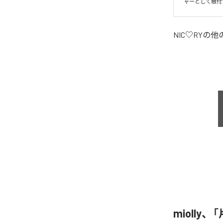
ャーとして根付
NIC♡RY
の他
miolly