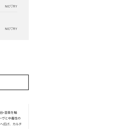
NIC♡RY
NIC♡RY
谷×音楽を軸
ーヴと中毒性の
界へ広げ、カルチ