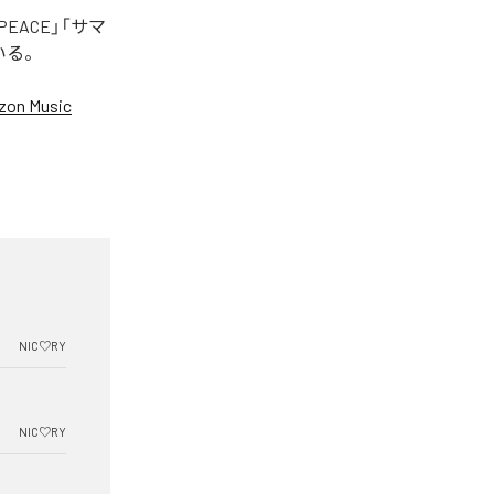
EACE」「サマ
いる。
on Music
NIC♡RY
NIC♡RY