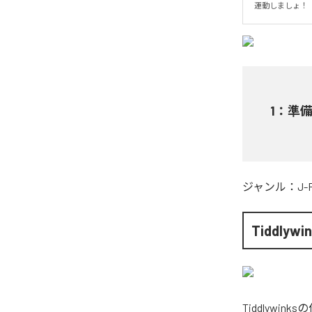
運動しましょ！
1
：
準
ジャンル：
J-
Tiddlywi
Tiddlywinks
の