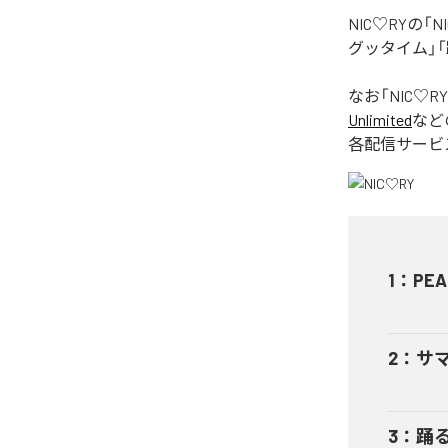
NIC♡RYの
グッタイム」「
なお「
NIC♡RY
Unlimited
など
各配信サービ
1
：
PEA
2
：
サ
3
：
踊