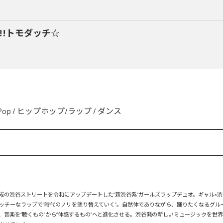
y!!トモダッチ☆
Pop
/
ヒップホップ/ラップ
/
ダンス
、平成の渋谷ストリートを令和にアップデートした“新渋谷系”ガールズラップデュオ。ギャル×渋
ッチーなラップで“時代のノリを塗り替えていく”。自然体でありながら、踊りたくなるグル
、音楽を“聴くもの”から“体感するもの”へと進化させる。渋谷発の新しいミュージックを世