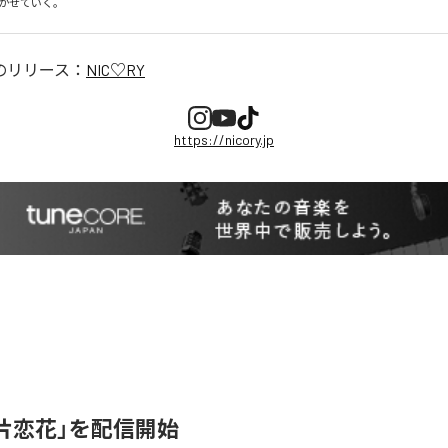
かせていく。
のリリース：
NIC♡RY
https://nicory.jp
、「片恋花」を配信開始