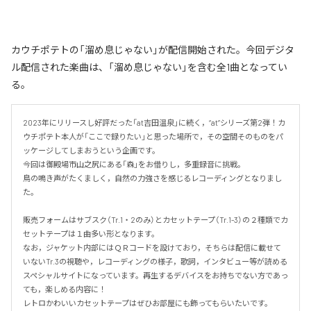
カウチポテトの「溜め息じゃない」が配信開始された。今回デジタ
ル配信された楽曲は、「溜め息じゃない」を含む全1曲となってい
る。
2023年にリリースし好評だった「at吉田温泉」に続く，“at”シリーズ第2弾！カ
ウチポテト本人が「ここで録りたい」と思った場所で，その空間そのものをパ
ッケージしてしまおうという企画です。

今回は御殿場市山之尻にある「森」をお借りし，多重録音に挑戦。

鳥の鳴き声がたくましく，自然の力強さを感じるレコーディングとなりまし
た。

販売フォームはサブスク（Tr.1・2のみ）とカセットテープ（Tr.1-3）の２種類でカ
セットテープは１曲多い形となります。

なお，ジャケット内部にはＱＲコードを設けており，そちらは配信に載せて
いないTr.3の視聴や，レコーディングの様子，歌詞，インタビュー等が読める
スペシャルサイトになっています。再生するデバイスをお持ちでない方であっ
ても，楽しめる内容に！

レトロかわいいカセットテープはぜひお部屋にも飾ってもらいたいです。
