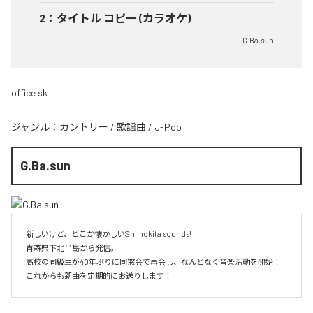
2
：
タイトル コピー (カラオケ)
G.Ba.sun
office sk
ジャンル：
カントリー
/
歌謡曲
/
J-Pop
G.Ba.sun
新しいけど、どこか懐かしいShimokita sounds!

青森県下北半島から発信。

高校の同級生が40年ぶりに同窓会で再会し、なんとなく音楽活動を開始！

これからも新曲を定期的にお送りします！