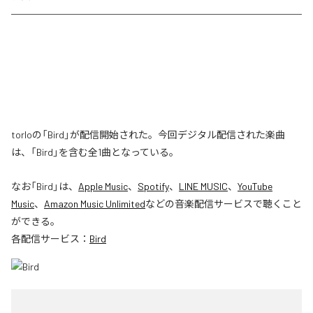
torloの「Bird」が配信開始された。今回デジタル配信された楽曲
は、「Bird」を含む全1曲となっている。
なお「
Bird
」は、
Apple Music
、
Spotify
、
LINE MUSIC
、
YouTube
Music
、
Amazon Music Unlimited
などの音楽配信サービスで聴くこと
ができる。
各配信サービス：
Bird