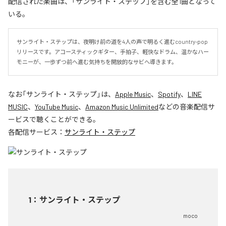
配信された楽曲は、「サンライト・ステップ」を含む全1曲となって
いる。
サンライト・ステップは、夜明け前の道を4人の声で明るく進むcountry-pop
リリースです。アコースティックギター、手拍子、軽快なドラム、温かなハー
モニーが、一歩ずつ前へ進む気持ちを開放的なサビへ導きます。
なお「
サンライト・ステップ
」は、
Apple Music
、
Spotify
、
LINE
MUSIC
、
YouTube Music
、
Amazon Music Unlimited
などの音楽配信サ
ービスで聴くことができる。
各配信サービス：
サンライト・ステップ
1
：
サンライト・ステップ
moco