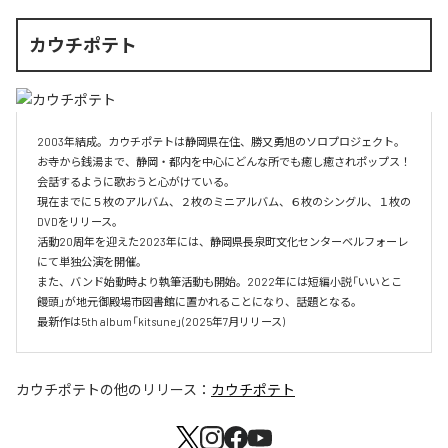
カウチポテト
2003年結成。カウチポテトは静岡県在住、勝又勇旭のソロプロジェクト。

お寺から銭湯まで、静岡・都内を中心にどんな所でも癒し癒されポップス！
会話するように歌おうと心がけている。

現在までに５枚のアルバム、２枚のミニアルバム、６枚のシングル、１枚の
DVDをリリース。

活動20周年を迎えた2023年には、静岡県長泉町文化センターベルフォーレ
にて単独公演を開催。

また、バンド始動時より執筆活動も開始。2022年には短編小説「いいとこ
饅頭」が地元御殿場市図書館に置かれることになり、話題となる。

最新作は5th album「kitsune」(2025年7月リリース)
カウチポテト
の他のリリース：
カウチポテト