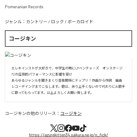
Pomeranian Records
ジャンル：
カントリー
/
ロック
/
ボーカロイド
コージキン
エレキインストが大好きで、中学生の時にLPベンチャ－ズ　オンステ－ジ
72の圧倒的パフォ－マンスに影響を受け

あらゆるジャンルを聞きまくり音楽関係にドップリ！作曲から作詞　編曲　
レコ－デイングまでこなします。歌は、余り上手くないので代わりにAi歌手
に歌ってもらってます。以上よろしくお願い致します。
コージキン
の他のリリース：
コージキン
https://azurekitten34.sakura.ne.jp/n_fick/