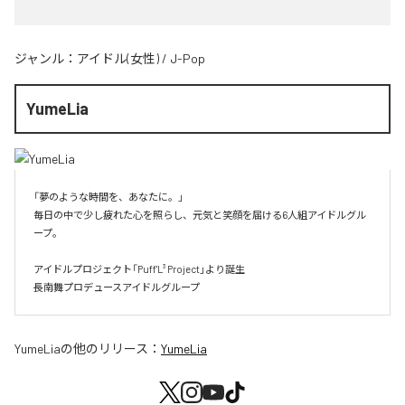
ジャンル：
アイドル(女性)
/
J-Pop
YumeLia
「夢のような時間を、あなたに。」

毎日の中で少し疲れた心を照らし、元気と笑顔を届ける6人組アイドルグル
ープ。

アイドルプロジェクト「Puff'L³ Project」より誕生

長南舞プロデュースアイドルグループ
YumeLia
の他のリリース：
YumeLia