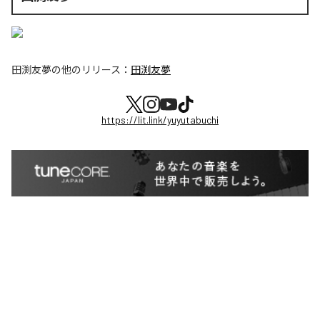
田渕友夢
の他のリリース：
田渕友夢
https://lit.link/yuyutabuchi