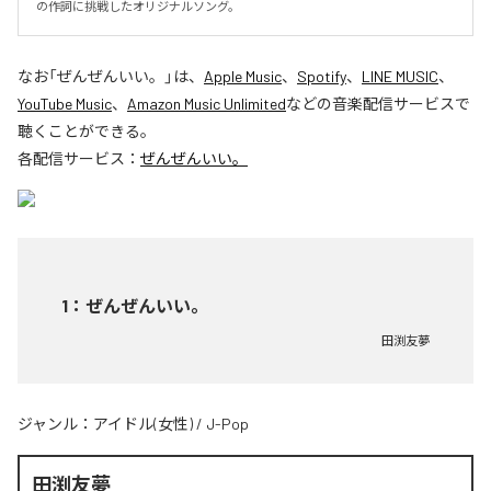
の作詞に挑戦したオリジナルソング。
なお「
ぜんぜんいい。
」は、
Apple Music
、
Spotify
、
LINE MUSIC
、
YouTube Music
、
Amazon Music Unlimited
などの音楽配信サービスで
聴くことができる。
各配信サービス：
ぜんぜんいい。
1
：
ぜんぜんいい。
田渕友夢
ジャンル：
アイドル(女性)
/
J-Pop
田渕友夢