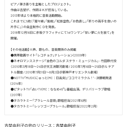
ピアノ弾き語りを主軸としたプロジェクト。

作曲は吉埜が、作詞はＫが担当している。

2013年頃より本格的に音楽活動開始。

これまでに5枚（「猩々緋」「紫紺」「紅掛空色」「お色直し」「祈りの両手を救いの
片手に」）の自主制作ＣＤを発表。

2018年12月16日に赤坂グラフィティにて1stワンマン「甘い夢に火を放て」を
開催。

【その他活動】※声、歌もの、音楽関係のみ掲載

●携帯動画サイト「レコチョク」ナレーション(2009年)

●ネオロマンスステージ「金色のコルダ ステラ・ミュージカル」 - 竹田鉄代役
（2010年3月19日～24日＠天王洲銀河劇場 / 2010年7月16日～25日＠ル テア
トル銀座 / 2010年7月31日～8月2日＠新神戸オリエンタル劇場）

●NOTTV「MUSICにゅっと(MC：日高央)」"ココでミラクル！" - 決勝戦敗退
(2014年)

●ピタットTV「占いTV(MC：ななめ45°)」番組出演。デリバリーラブ歌唱
(2017年)

●タカラトミー「プラレール音頭」歌唱担当(2021年6月)

●タカラトミー「レッツゴープラレール」歌唱担当(2022年2月)
吉埜由利子
の他のリリース：
吉埜由利子