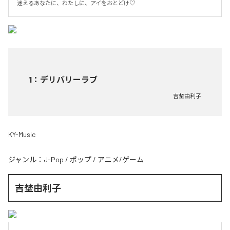
迷えるあなたに、わたしに、アイをおとどけ♡
1
：
デリバリーラブ
吉埜由利子
KY-Music
ジャンル：
J-Pop
/
ポップ
/
アニメ/ゲーム
吉埜由利子