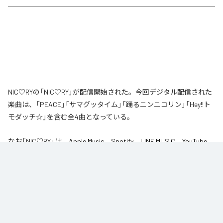
NIC♡RYの「NIC♡RY」が配信開始された。今回デジタル配信された
楽曲は、「PEACE」「サマグッタイム」「踊るニンニコリン」「Hey!!ト
モダッチ☆」を含む全4曲となっている。
なお「
NIC♡RY
」は、
Apple Music
、
Spotify
、
LINE MUSIC
、
YouTube
Music
、
Amazon Music Unlimited
などの音楽配信サービスで聴くこと
ができる。
各配信サービス：
NIC♡RY