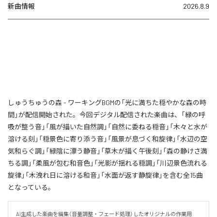
新曲情報
2026.8.9
しゅうちゅうの森 - ワーキングBGMの「光に満ちた穏やかな森の時
間」が配信開始された。今回デジタル配信された楽曲は、「緑の呼
吸が整う音」「風が描いた自然調」「自然に委ねる穏音」「木々と水が
溶ける刻」「穏景色に寄り添う音」「風景が息づく和旋律」「水辺の空
気和らぐ調」「緑陰に漂う静音」「草木が描く午後刻」「森の静けさ満
ちる調」「柔風が包む和音色」「光影が揺れる穏調」「川辺景色流れる
旋律」「木洩れ日に溶ける和音」「水面が返す静旋律」を含む全15曲
となっている。
AI生成した楽曲を編集（音量調整・フェード処理）したオリジナルの作業用