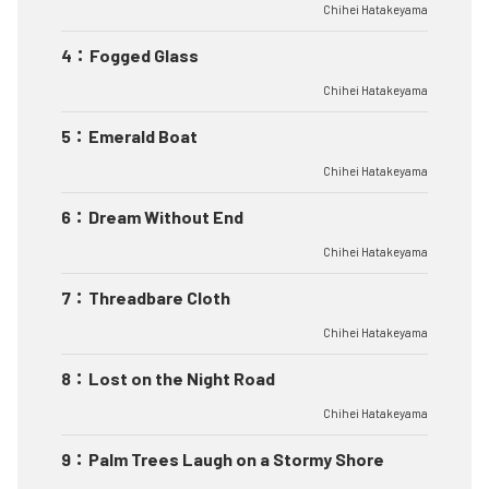
Chihei Hatakeyama
4
：
Fogged Glass
Chihei Hatakeyama
5
：
Emerald Boat
Chihei Hatakeyama
6
：
Dream Without End
Chihei Hatakeyama
7
：
Threadbare Cloth
Chihei Hatakeyama
8
：
Lost on the Night Road
Chihei Hatakeyama
9
：
Palm Trees Laugh on a Stormy Shore