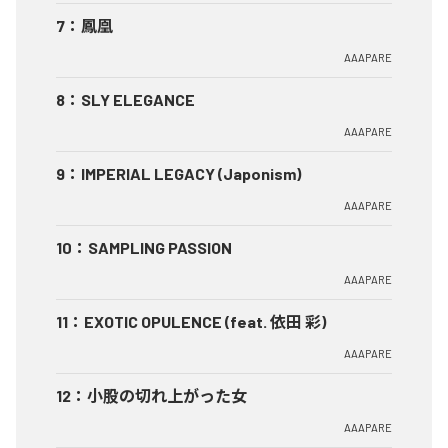
7
：
鳳凰
AAAPARE
8
：
SLY ELEGANCE
AAAPARE
9
：
IMPERIAL LEGACY (Japonism)
AAAPARE
10
：
SAMPLING PASSION
AAAPARE
11
：
EXOTIC OPULENCE (feat. 依田 彩)
AAAPARE
12
：
小股の切れ上がった女
AAAPARE