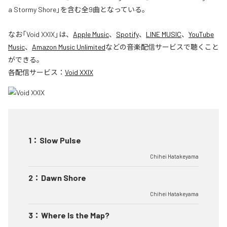
a Stormy Shore」を含む全9曲となっている。
なお「
Void XXIX
」は、
Apple Music
、
Spotify
、
LINE MUSIC
、
YouTube
Music
、
Amazon Music Unlimited
などの音楽配信サービスで聴くこと
ができる。
各配信サービス：
Void XXIX
1
：
Slow Pulse
Chihei Hatakeyama
2
：
Dawn Shore
Chihei Hatakeyama
3
：
Where Is the Map?