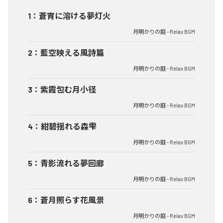
1
：
蒼宵に溶ける夢灯火
月明かりの庭 - Relax BGM
2
：
藍空映える風詩篇
月明かりの庭 - Relax BGM
3
：
紫霞包む月小径
月明かりの庭 - Relax BGM
4
：
紺碧揺れる森雫
月明かりの庭 - Relax BGM
5
：
青影流れる夢回廊
月明かりの庭 - Relax BGM
6
：
蒼月照らす花風景
月明かりの庭 - Relax BGM