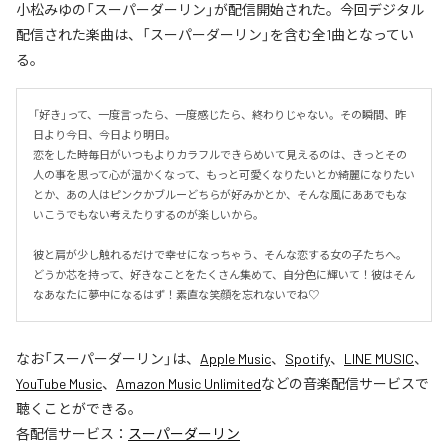
小松みゆの「スーパーダーリン」が配信開始された。今回デジタル
配信された楽曲は、「スーパーダーリン」を含む全1曲となってい
る。
「好き」って、一度言ったら、一度感じたら、終わりじゃない。その瞬間、昨
日より今日、今日より明日。

恋をした時毎日がいつもよりカラフルできらめいて見えるのは、きっとその
人の事を思って心が温かくなって、もっと可愛くなりたいとか綺麗になりたい
とか、あの人はピンクかブルーどちらが好みかとか、そんな風にああでもな
いこうでもない考えたりするのが楽しいから。

彼と肩が少し触れるだけで幸せになっちゃう、そんな恋する女の子たちへ。
どうか芯を持って、好きなことをたくさん集めて、自分色に輝いて！彼はそん
なあなたに夢中になるはず！素直な笑顔を忘れないでね♡
なお「
スーパーダーリン
」は、
Apple Music
、
Spotify
、
LINE MUSIC
、
YouTube Music
、
Amazon Music Unlimited
などの音楽配信サービスで
聴くことができる。
各配信サービス：
スーパーダーリン