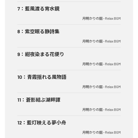
7
：
藍風渡る宵水鏡
月明かりの庭 - Relax BGM
8
：
紫空眠る静詩集
月明かりの庭 - Relax BGM
9
：
紺夜染まる花便り
月明かりの庭 - Relax BGM
10
：
青霞揺れる風物語
月明かりの庭 - Relax BGM
11
：
蒼影結ぶ湖畔譚
月明かりの庭 - Relax BGM
12
：
藍灯映える夢小舟
月明かりの庭 - Relax BGM