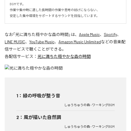
BGMです。

作業や集中時に適した長時間の作業や思考の妨げにならない、

安定した集中環境をサポートするサウンドを目指しています。
なお「
光に満ちた穏やかな森の時間
」は、
Apple Music
、
Spotify
、
LINE MUSIC
、
YouTube Music
、
Amazon Music Unlimited
などの音楽配
信サービスで聴くことができる。
各配信サービス：
光に満ちた穏やかな森の時間
1
：
緑の呼吸が整う音
しゅうちゅうの森 - ワーキングBGM
2
：
風が描いた自然調
しゅうちゅうの森 - ワーキングBGM