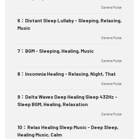
Serene Pulse
6
：
Distant Sleep Lullaby - Sleeping, Relaxing,
Music
Serene Pulse
7
：
BGM - Sleeping, Healing, Music
Serene Pulse
8
：
Insomnia Healing - Relaxing, Night, That
Serene Pulse
9
：
Delta Waves Deep Healing Sleep 432Hz -
Sleep BGM, Healing, Relaxation
Serene Pulse
10
：
Relax Healing Sleep Music - Deep Sleep,
Healing Music, Calm