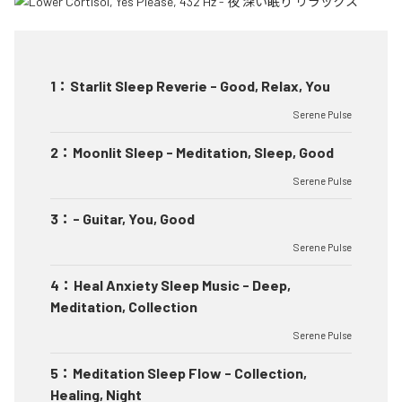
1
：
Starlit Sleep Reverie - Good, Relax, You
Serene Pulse
2
：
Moonlit Sleep - Meditation, Sleep, Good
Serene Pulse
3
：
- Guitar, You, Good
Serene Pulse
4
：
Heal Anxiety Sleep Music - Deep,
Meditation, Collection
Serene Pulse
5
：
Meditation Sleep Flow - Collection,
Healing, Night