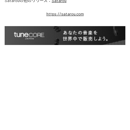
Satarou
の他のリリース：
Satarou
https://satarou.com