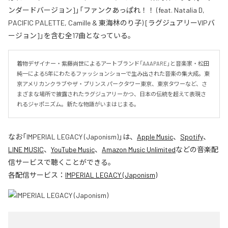
ンダードバージョン]」「ファンクあっぱれ！！ (feat. Natalia D,
PACIFIC PALETTE, Camille & 東海林のり子) [ラグジュアリーVIPバ
ージョン]」を含む全17曲となっている。
着物デザイナー・紫藤尚世によるアートブランド「AAAPARE」と音楽家・松田
純一による5年にわたるファッションショーで生み出された音楽の集大成。東
京アメリカンクラブやザ・プリンス パークタワー東京、東京タワーなど、さ
まざまな場所で披露されたラグジュアリーかつ、日本の伝統を超えて表現さ
れるジャポニズム。新たな物語がいまはじまる。
なお「
IMPERIAL LEGACY (Japonism)
」は、
Apple Music
、
Spotify
、
LINE MUSIC
、
YouTube Music
、
Amazon Music Unlimited
などの音楽配
信サービスで聴くことができる。
各配信サービス：
IMPERIAL LEGACY (Japonism)