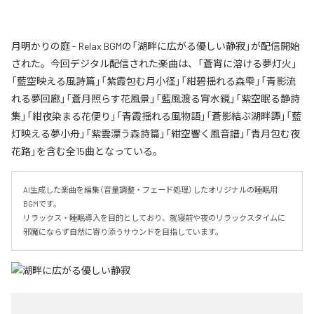
月明かりの庭 - Relax BGMの「湖畔に広がる優しい静寂」が配信開始
された。今回デジタル配信された楽曲は、「蒼宵に溶ける夢灯火」
「藍空映える風詩篇」「紫霞包む月小径」「紺碧揺れる森雫」「青影流
れる夢回廊」「蒼月照らす花風景」「藍風渡る宵水鏡」「紫空眠る静詩
集」「紺夜染まる花便り」「青霞揺れる風物語」「蒼影結ぶ湖畔譚」「藍
灯映える夢小舟」「紫雲漂う森詩篇」「紺空響く風音譜」「青月包む夜
花路」を含む全15曲となっている。
AI生成した楽曲を編集（音量調整・フェード処理）したオリジナルの睡眠用
BGMです。

リラックス・睡眠導入を目的としており、就寝前や夜のリラックスタイムに

邪魔にならず自然に寄り添うサウンドを目指しています。