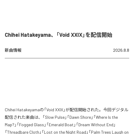
Chihei Hatakeyama、「Void XXIX」を配信開始
新曲情報
2026.8.8
Chihei Hatakeyamaの「Void XXIX」が配信開始された。今回デジタル
配信された楽曲は、「Slow Pulse」「Dawn Shore」「Where Is the
Map?」「Fogged Glass」「Emerald Boat」「Dream Without End」
「Threadbare Cloth」「Lost on the Night Road」「Palm Trees Laugh on