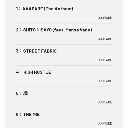
1
：
AAAPARE (The Anthem)
AAAPARE
2
：
SHITO HISAYO (feat. Mansa Vane)
AAAPARE
3
：
STREET FABRIC
AAAPARE
4
：
HIGH HUSTLE
AAAPARE
5
：
織
AAAPARE
6
：
THE MIE
AAAPARE