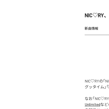
NIC♡RY
新曲情報
NIC♡RYの
グッタイム」「
なお「
NIC♡RY
Unlimited
など