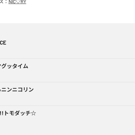
ス：
NIC♡RY
CE
マグッタイム
るニンニコリン
y!!トモダッチ☆