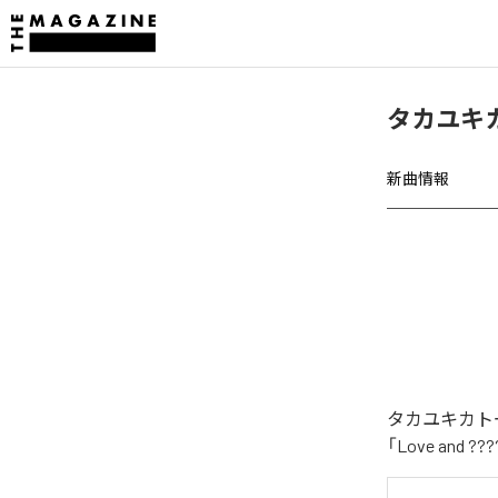
タカユキカト
新曲情報
タカユキカトー
「Love and