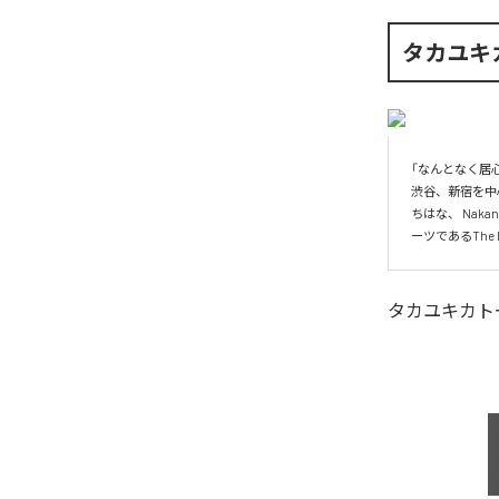
タカユキ
「なんとなく居
渋谷、新宿を中
ちはな、 Na
ーツであるThe
タカユキカト