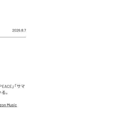
2026.8.7
EACE」「サマ
いる。
on Music