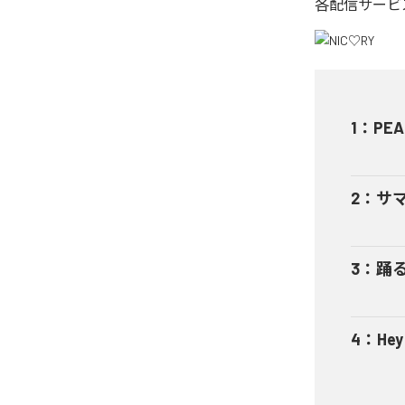
各配信サービ
1
：
PEA
2
：
サ
3
：
踊
4
：
He