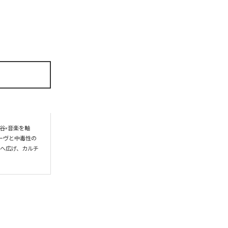
谷×音楽を軸
ーヴと中毒性の
界へ広げ、カルチ