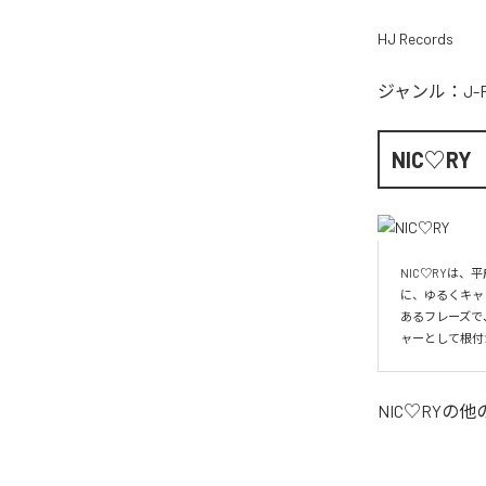
HJ Records
ジャンル：
J-
NIC♡RY
NIC♡RYは
に、ゆるくキャ
あるフレーズで
ャーとして根付
NIC♡RY
の他