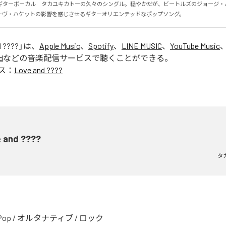
ギターボーカル　タカユキカトーの久々のシングル。穏やかだが、ビートルズのジョージ・
ーヴ・ハケットの影響を感じさせるギターオリエンテッドなポップソング。
d ????
」は、
Apple Music
、
Spotify
、
LINE MUSIC
、
YouTube Music
d
などの音楽配信サービスで聴くことができる。
ス：
Love and ????
e and ????
タ
Pop
/
オルタナティブ
/
ロック