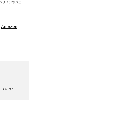
ハリスンやジェ
、
Amazon
カユキカトー