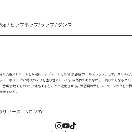
Pop
/
ヒップホップ/ラップ
/
ダンス
、平成の渋谷ストリートを令和にアップデートした“新渋谷系”ガールズラップデュオ。ギャル×渋
ッチーなラップで“時代のノリを塗り替えていく”。自然体でありながら、踊りたくなるグル
、音楽を“聴くもの”から“体感するもの”へと進化させる。渋谷発の新しいミュージックを世
かせていく。
のリリース：
NIC♡RY