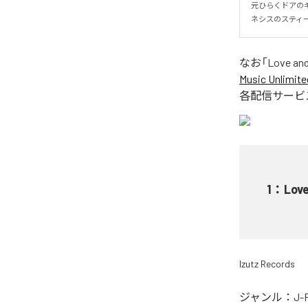
元ひらくドアの
ネシスのスティ
なお「
Love an
Music Unlimite
各配信サービ
1
：
Lov
Izutz Records
ジャンル：
J-