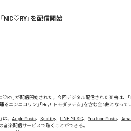
、「NIC♡RY」を配信開始
「NIC♡RY」が配信開始された。今回デジタル配信された楽曲は、「P
踊るニンニコリン」「Hey!!トモダッチ☆」を含む全4曲となって
」は、
Apple Music
、
Spotify
、
LINE MUSIC
、
YouTube Music
、
Amaz
の音楽配信サービスで聴くことができる。