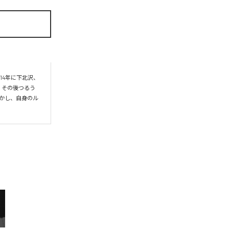
14年に下北沢、
。その後つるう
活かし、自身のル