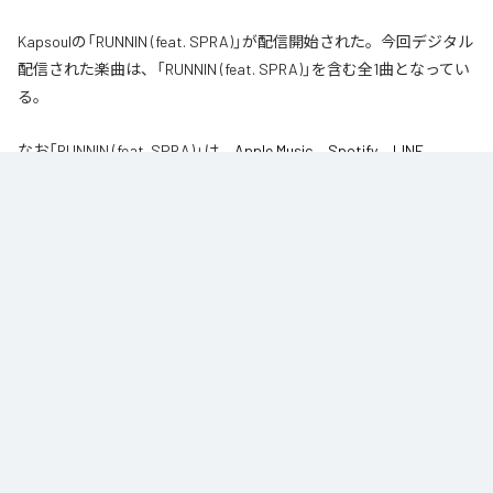
Kapsoulの「RUNNIN (feat. SPRA)」が配信開始された。今回デジタル
配信された楽曲は、「RUNNIN (feat. SPRA)」を含む全1曲となってい
る。
なお「
RUNNIN (feat. SPRA)
」は、
Apple Music
、
Spotify
、
LINE
MUSIC
、
YouTube Music
、
Amazon Music Unlimited
などの音楽配信サ
ービスで聴くことができる。
各配信サービス：
RUNNIN (feat. SPRA)
1
：
RUNNIN (feat. SPRA)
Kapsoul