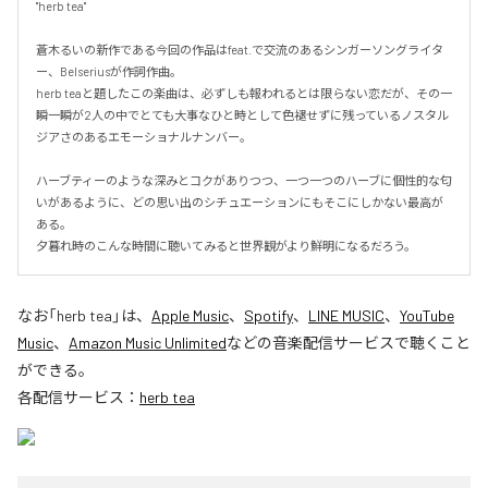
"herb tea"

蒼木るいの新作である今回の作品はfeat.で交流のあるシンガーソングライタ
ー、Belseriusが作詞作曲。

herb teaと題したこの楽曲は、必ずしも報われるとは限らない恋だが、その一
瞬一瞬が2人の中でとても大事なひと時として色褪せずに残っているノスタル
ジアさのあるエモーショナルナンバー。

ハーブティーのような深みとコクがありつつ、一つ一つのハーブに個性的な匂
いがあるように、どの思い出のシチュエーションにもそこにしかない最高が
ある。

夕暮れ時のこんな時間に聴いてみると世界観がより鮮明になるだろう。
なお「
herb tea
」は、
Apple Music
、
Spotify
、
LINE MUSIC
、
YouTube
Music
、
Amazon Music Unlimited
などの音楽配信サービスで聴くこと
ができる。
各配信サービス：
herb tea