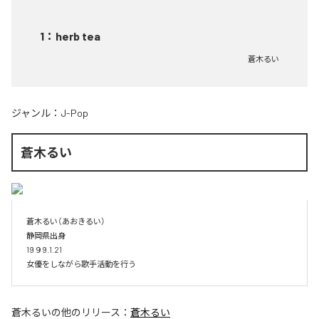
1
：
herb tea
蒼木るい
ジャンル：
J-Pop
蒼木るい
蒼木るい（あおきるい）

静岡県出身

19９9.1.21

女優をしながら歌手活動を行う
蒼木るい
の他のリリース：
蒼木るい