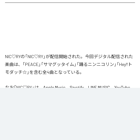
NIC♡RYの「NIC♡RY」が配信開始された。今回デジタル配信された
楽曲は、「PEACE」「サマグッタイム」「踊るニンニコリン」「Hey!!ト
モダッチ☆」を含む全4曲となっている。
なお「
NIC♡RY
」は、
Apple Music
、
Spotify
、
LINE MUSIC
、
YouTube
Music
、
Amazon Music Unlimited
などの音楽配信サービスで聴くこと
ができる。
各配信サービス：
NIC♡RY