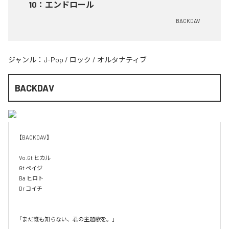
10
：
エンドロール
BACKDAV
ジャンル：
J-Pop
/
ロック
/
オルタナティブ
BACKDAV
【BACKDAV】

Vo.Gt ヒカル

Gt ペイジ

Ba ヒロト

Dr コイチ

「まだ誰も知らない、君の主題歌を。」
