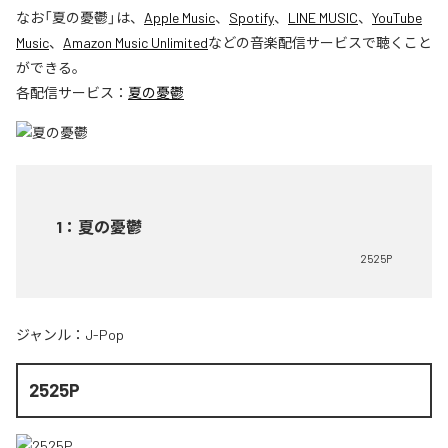
なお「
夏の憂鬱
」は、
Apple Music
、
Spotify
、
LINE MUSIC
、
YouTube
Music
、
Amazon Music Unlimited
などの音楽配信サービスで聴くこと
ができる。
各配信サービス：
夏の憂鬱
1
：
夏の憂鬱
2525P
ジャンル：
J-Pop
2525P