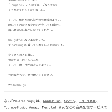
「Snugsって、こんなグループなんだな」

そう感じてもらえたら嬉しい。

そして、僕たちの名前が持つ意味のように、

聴いてくれたあなたの心が少しでも暖かく、

居心地のいい場所になってくれたら。

Snugsを知らないあなたにも。

ずっとSnugsを愛してくれているあなたにも。

たくさんの人の耳に、

僕たちのこのアルバムが、

そして一曲一曲が届きますように。

今の僕たちを、ぜひ聴いてください。

We Are Snugs.
なお「
We Are Snugs
」は、
Apple Music
、
Spotify
、
LINE MUSIC
、
YouTube Music
、
Amazon Music Unlimited
などの音楽配信サービスで