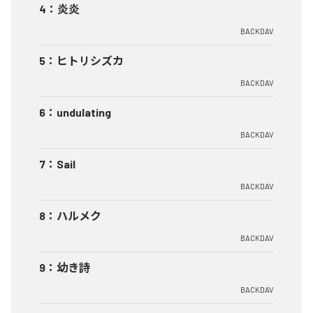
4
：
炎炎
BACKDAV
5
：
ヒトリシズカ
BACKDAV
6
：
undulating
BACKDAV
7
：
Sail
BACKDAV
8
：
ハルメク
BACKDAV
9
：
幼き詩
BACKDAV