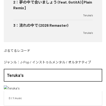
2
：
夢の中で会いましょう (feat. GotitA) [Plain
Remix]
Teruka's
3
：
流れの中で (2026 Remaster)
Teruka's
ぷるてるレコード
ジャンル：
J-Pop
/
インストゥルメンタル
/
オルタナティブ
Teruka's
D.I.Y.music