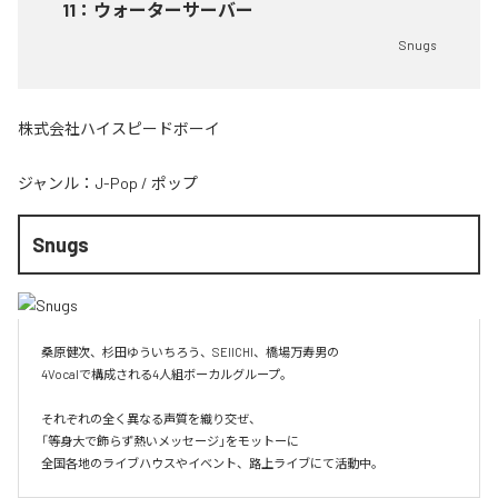
11
：
ウォーターサーバー
Snugs
株式会社ハイスピードボーイ
ジャンル：
J-Pop
/
ポップ
Snugs
桑原健次、杉田ゆういちろう、SEIICHI、橋場万寿男の

4Vocalで構成される4人組ボーカルグループ。

それぞれの全く異なる声質を織り交ぜ、

「等身大で飾らず熱いメッセージ」をモットーに

全国各地のライブハウスやイベント、路上ライブにて活動中。