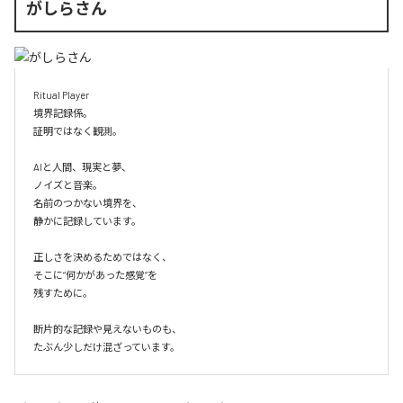
がしらさん
Ritual Player

境界記録係。

証明ではなく観測。

AIと人間、現実と夢、

ノイズと音楽。

名前のつかない境界を、

静かに記録しています。

正しさを決めるためではなく、

そこに“何かがあった感覚”を

残すために。

断片的な記録や見えないものも、

たぶん少しだけ混ざっています。