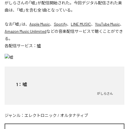
がしらさんの「嘘」が配信開始された。今回デジタル配信された楽
曲は、「嘘」を含む全1曲となっている。
なお「
嘘
」は、
Apple Music
、
Spotify
、
LINE MUSIC
、
YouTube Music
、
Amazon Music Unlimited
などの音楽配信サービスで聴くことができ
る。
各配信サービス：
嘘
1
：
嘘
がしらさん
ジャンル：
エレクトロニック
/
オルタナティブ