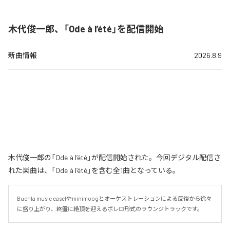
木代俊一郎、「Ode à l’été」を配信開始
新曲情報
2026.8.9
木代俊一郎の「Ode à l’été」が配信開始された。今回デジタル配信さ
れた楽曲は、「Ode à l’été」を含む全1曲となっている。
Buchla music easelやminimoogとオーケストレーションによる反復から徐々
に盛り上がり、終盤に絶頂を迎えるボレロ形式のラウンジトラックです。