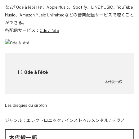
なお「
Ode à l’été
」は、
Apple Music
、
Spotify
、
LINE MUSIC
、
YouTube
Music
、
Amazon Music Unlimited
などの音楽配信サービスで聴くこと
ができる。
各配信サービス：
Ode à l’été
1
：
Ode à l’été
木代俊一郎
Les disques du xirofon
ジャンル：
エレクトロニック
/
インストゥルメンタル
/
テクノ
木代俊一郎