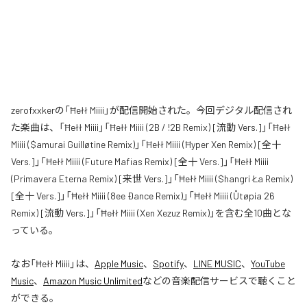
zerofxxkerの「Ħełł Miiii」が配信開始された。今回デジタル配信され
た楽曲は、「Ħełł Miiii」「Ħełł Miiii (2B / !2B Remix) [流動 Vers.]」「Ħełł
Miiii ($amurai Guilløtine Remix)」「Ħełł Miiii (Ħyper Xen Remix) [全十
Vers.]」「Ħełł Miiii (Future Mafias Remix) [全十 Vers.]」「Ħełł Miiii
(Primavera Eterna Remix) [来世 Vers.]」「Ħełł Miiii ($hangri Ła Remix)
[全十 Vers.]」「Ħełł Miiii (8ee Ðance Remix)」「Ħełł Miiii (Ůtøpia 26
Remix) [流動 Vers.]」「Ħełł Miiii (Xen Xezuz Remix)」を含む全10曲とな
っている。
なお「
Ħełł Miiii
」は、
Apple Music
、
Spotify
、
LINE MUSIC
、
YouTube
Music
、
Amazon Music Unlimited
などの音楽配信サービスで聴くこと
ができる。