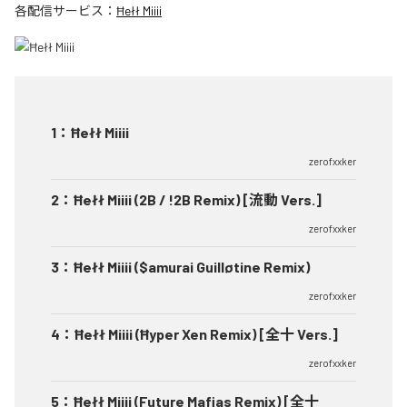
各配信サービス：
Ħełł Miiii
1
：
Ħełł Miiii
zerofxxker
2
：
Ħełł Miiii (2B / !2B Remix) [流動 Vers.]
zerofxxker
3
：
Ħełł Miiii ($amurai Guilløtine Remix)
zerofxxker
4
：
Ħełł Miiii (Ħyper Xen Remix) [全十 Vers.]
zerofxxker
5
：
Ħełł Miiii (Future Mafias Remix) [全十