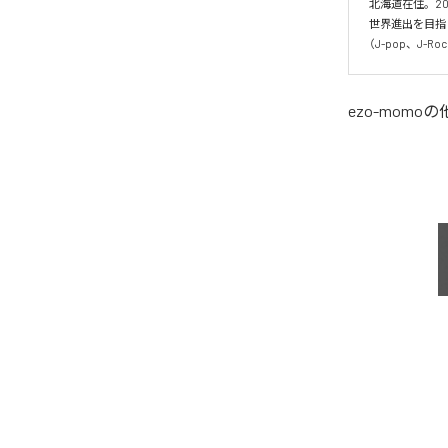
北海道在住。20
世界進出を目指
（J-pop、J-
ezo-momo
の