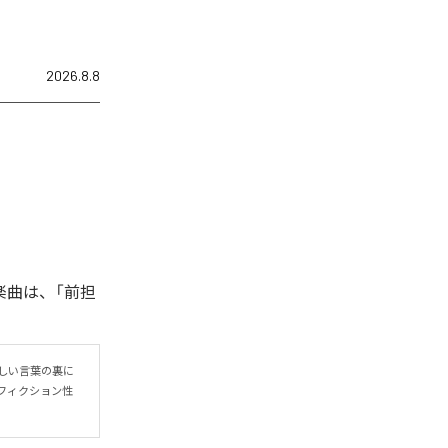
2026.8.8
楽曲は、「前担
しい言葉の裏に
フィクション性