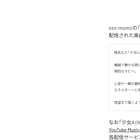
ezo-momoの
配信された楽曲は、
椎名もた「少女A」を
繊細で静かな歌
発的なサビへ。

心音や一瞬の静
エネルギーへと昇華
夜空まで届くよ
なお「
少女A (fe
YouTube Music
各配信サービ