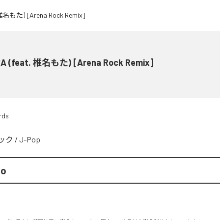
 (feat. 椎名もた) [Arena Rock Remix]
rds
ック
/
J-Pop
mo