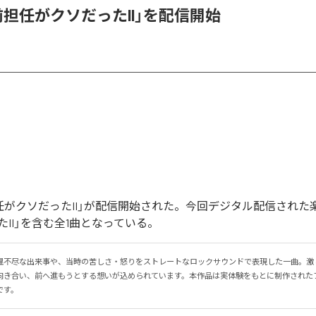
「前担任がクソだったII」を配信開始
前担任がクソだったII」が配信開始された。今回デジタル配信された
II」を含む全1曲となっている。
理不尽な出来事や、当時の苦しさ・怒りをストレートなロックサウンドで表現した一曲。激
向き合い、前へ進もうとする想いが込められています。本作品は実体験をもとに制作された
です。