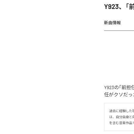
Y923、
新曲情報
Y923の「
任がクソだった
過去に経験した
は、自分自身と
を含む音楽作品