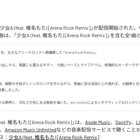
「少女A (feat. 椎名もた) [Arena Rock Remix]」が配信開始さ
「少女A (feat. 椎名もた) [Arena Rock Remix]」を含む
、壮大なアリーナロックへ再構築した 「Arena Rock Remix」。

い出しから、幾重にも重なるギター、力強いベースとライブドラム、感情的なキーボードが
寂、観客の手拍子とシンガロングを交えながら、原曲に宿る孤独と心の揺れを、大観衆と分
しました。

うな歌声と、切なさの先にある解放を描いた、ezo-momoによるシネマティックなロックリ
at. 椎名もた) [Arena Rock Remix]
」は、
Apple Music
、
Spotify
、
L
、
Amazon Music Unlimited
などの音楽配信サービスで聴くこと
ス：
少女A (feat. 椎名もた) [Arena Rock Remix]