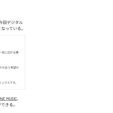
れた。今回デジタル
全1曲となっている。
一気に広がる爆
かち合う希望の
ミックスです。
INE MUSIC
、
ができる。