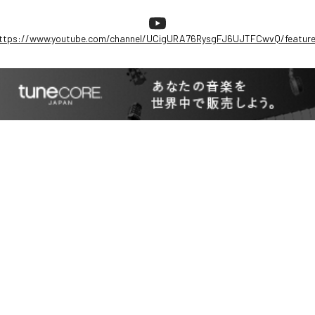
ttps://www.youtube.com/channel/UCigURA76RysgFJ6UJTFCwvQ/featur