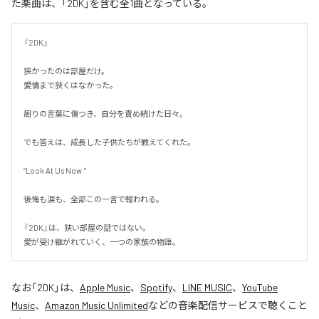
た楽曲は、「2DK」を含む全1曲となっている。
『2DK』

狭かったのは部屋だけ。

愛情まで狭くはなかった。

周りの言葉に傷つき、自分を責め続けた日々。

でも答えは、成長した子供たちが教えてくれた。

“Look At Us Now.”

後悔も涙も、全部この一言で報われる。

『2DK』は、狭い部屋の話ではない。

愛が受け継がれていく、一つの家族の物語。
なお「
2DK
」は、
Apple Music
、
Spotify
、
LINE MUSIC
、
YouTube
Music
、
Amazon Music Unlimited
などの音楽配信サービスで聴くこと