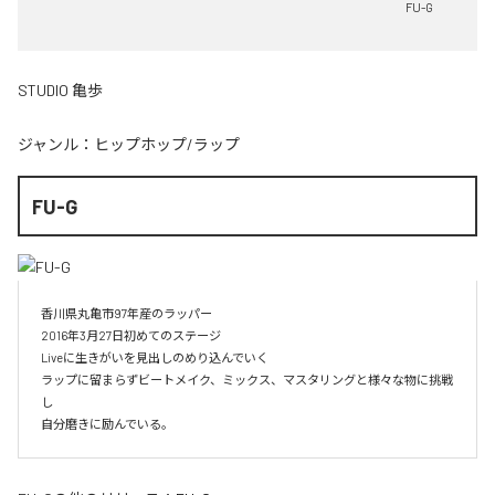
FU-G
STUDIO 亀歩
ジャンル：
ヒップホップ/ラップ
FU-G
香川県丸亀市97年産のラッパー

2016年3月27日初めてのステージ

Liveに生きがいを見出しのめり込んでいく

ラップに留まらずビートメイク、ミックス、マスタリングと様々な物に挑戦
し

自分磨きに励んでいる。