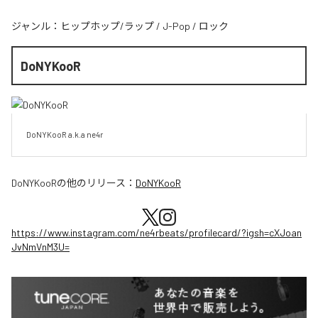
ジャンル：
ヒップホップ/ラップ
/
J-Pop
/
ロック
DoNYKooR
DoNYKooR a.k.a ne4r
DoNYKooR
の他のリリース：
DoNYKooR
https://www.instagram.com/ne4rbeats/profilecard/?igsh=cXJoan
JvNmVnM3U=