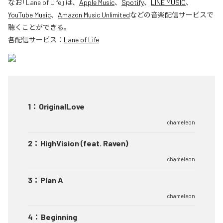
なお「
Lane of Life
」は、
Apple Music
、
Spotify
、
LINE MUSIC
、
YouTube Music
、
Amazon Music Unlimited
などの音楽配信サービスで
聴くことができる。
各配信サービス：
Lane of Life
1
：
OriginalLove
chameleon
2
：
HighVision (feat. Raven)
chameleon
3
：
Plan A
chameleon
4
：
Beginning