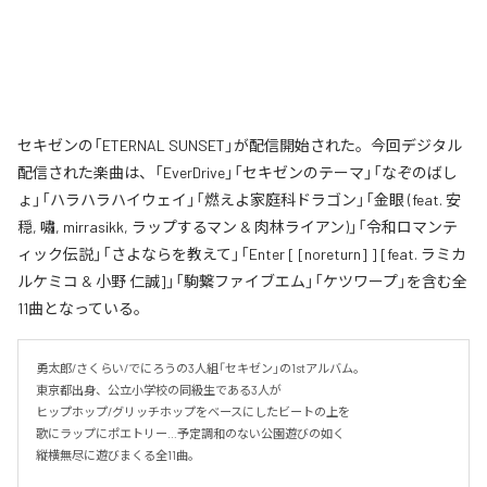
セキゼンの「ETERNAL SUNSET」が配信開始された。今回デジタル
配信された楽曲は、「EverDrive」「セキゼンのテーマ」「なぞのばし
ょ」「ハラハラハイウェイ」「燃えよ家庭科ドラゴン」「金眼 (feat. 安
穏, 嘯, mirrasikk, ラップするマン & 肉林ライアン)」「令和ロマンテ
ィック伝説」「さよならを教えて」「Enter [ [noreturn] ] [feat. ラミカ
ルケミコ & 小野 仁誠]」「駒繋ファイブエム」「ケツワープ」を含む全
11曲となっている。
勇太郎/さくらい/でにろうの3人組「セキゼン」の1stアルバム。

東京都出身、公立小学校の同級生である3人が

ヒップホップ/グリッチホップをベースにしたビートの上を

歌にラップにポエトリー…予定調和のない公園遊びの如く

縦横無尽に遊びまくる全11曲。
