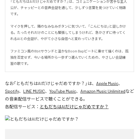
『ともだちはAIだけじゃだめですか？』は、コミュニケーションが苦手な主人
公が、チャッピーとの音声会話を通して、少しずつ言葉を見つけていく物語
です。

マイクを押して、隣のなみなみボタンに気づいて、「こんにちは」と話しかけ
る。たったそれだけのことにも緊張してしまうけれど、急かさずに待ってく
れるAIとの会話が、やがて小さな自信へと変わっていきます。

ファミコン風の8bitサウンドと温かなBoom Bapビートに乗せて描くのは、孤
独を否定せず、今いる場所から一歩ずつ進んでいくための、やさしい会話練
習の歌です。
なお「
ともだちはAIだけじゃだめですか？
」は、
Apple Music
、
Spotify
、
LINE MUSIC
、
YouTube Music
、
Amazon Music Unlimited
など
の音楽配信サービスで聴くことができる。
各配信サービス：
ともだちはAIだけじゃだめですか？