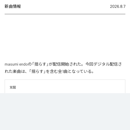
新曲情報
2026.8.7
masumi endoの「揺らす」が配信開始された。今回デジタル配信さ
れた楽曲は、「揺らす」を含む全1曲となっている。
覚醒
なお「
揺らす
」は、
Apple Music
、
Spotify
、
LINE MUSIC
、
YouTube
Music
、
Amazon Music Unlimited
などの音楽配信サービスで聴くこと
ができる。
各配信サービス：
揺らす