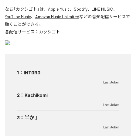
なお「
カクシゴト
」は、
Apple Music
、
Spotify
、
LINE MUSIC
、
YouTube Music
、
Amazon Music Unlimited
などの音楽配信サービスで
聴くことができる。
各配信サービス：
カクシゴト
1
：
INTORO
Last Joker
2
：
Kachikomi
Last Joker
3
：
半か丁
Last Joker