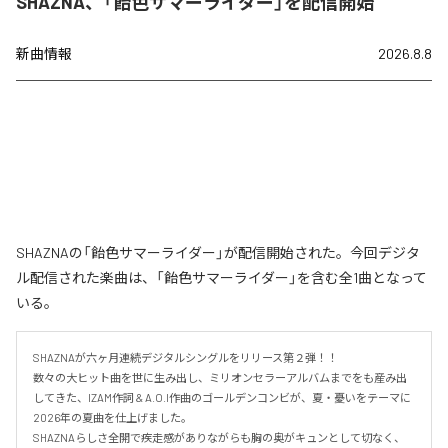
SHAZNA、「飴色サマーライダー」を配信開始
新曲情報
2026.8.8
SHAZNAの「飴色サマーライダー」が配信開始された。今回デジタ
ル配信された楽曲は、「飴色サマーライダー」を含む全1曲となって
いる。
SHAZNAが六ヶ月連続デジタルシングルをリリース第２弾！！

数々の大ヒット曲を世に生み出し、ミリオンセラーアルバムまでをも産み出
してきた、IZAM作詞 & A.O.I作曲のゴールデンコンビが、夏・憂いをテーマに
2026年の夏曲を仕上げました。

SHAZNAらしさ全開で疾走感がありながらも胸の奥がキュンとして切なく、