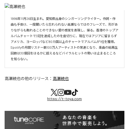
1996年11月26日生まれ。愛知県出身のシンガーソングライター。作詞・作
曲も手掛け、一度聞いたら忘れられない高瀬ならではのフレーズで、形があ
りながらも触れることのできない愛の感覚を表現し、操る。香港のトップア
ルバムチャートで3冠を達成したのを皮切りに、現在ではアジアに留まらず
アメリカ、ヨーロッパなど80カ国以上のチャートでアルバムが1位を獲得。
Spotifyの月間リスナー数100万人アーティストの常連となり、楽曲の総再生
回数は30億回をはるかに超えるなどバイラルヒットの勢いは止まるところ
を知らない。
高瀬統也
の他のリリース：
高瀬統也
https://t-toya.com