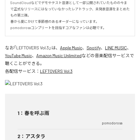
SoundCloudなどでデモやテスト音源として一部公開されていたものの今ま
で正式なリリースにはなっていなかったレアトラック、未発表音源をまとめた
もの第三弾。

春から夏にかけて季節感のあるオーダーになっています。

pomodorosaコンプリートを目指すコアなファンは必聴です。
なお「
LEFTOVERS Vol.3
」は、
Apple Music
、
Spotify
、
LINE MUSIC
、
YouTube Music
、
Amazon Music Unlimited
などの音楽配信サービスで
聴くことができる。
各配信サービス：
LEFTOVERS Vol.3
1
：
春を呼ぶ雨
pomodorosa
2
：
アスタラ