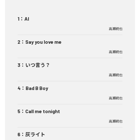
1
：
AI
高瀬統也
2
：
Say you love me
高瀬統也
3
：
いつ言う？
高瀬統也
4
：
Bad B Boy
高瀬統也
5
：
Call me tonight
高瀬統也
6
：
灰ライト