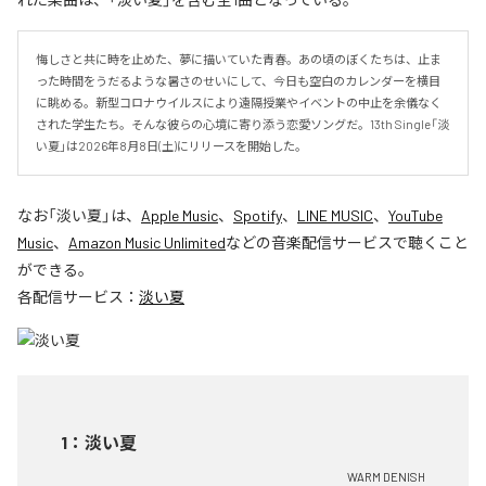
悔しさと共に時を止めた、夢に描いていた青春。あの頃のぼくたちは、止ま
った時間をうだるような暑さのせいにして、今日も空白のカレンダーを横目
に眺める。新型コロナウイルスにより遠隔授業やイベントの中止を余儀なく
された学生たち。そんな彼らの心境に寄り添う恋愛ソングだ。13th Single「淡
い夏」は2026年8月8日(土)にリリースを開始した。
なお「
淡い夏
」は、
Apple Music
、
Spotify
、
LINE MUSIC
、
YouTube
Music
、
Amazon Music Unlimited
などの音楽配信サービスで聴くこと
ができる。
各配信サービス：
淡い夏
1
：
淡い夏
WARM DENISH