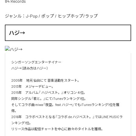
84 Records
ジャンル：
J-Pop
/
ポップ
/
ヒップホップ/ラップ
ハジ→
シンガーソングエンターテイナー

ハジ→（読み方はハジー）

2005年　地元 仙台にて 音楽活動をスタート。

2013年　メジャーデビュー。

2015年　アルバム『 ハジベスト。』オリコン４位。

同年シングル『君と。』にてiTunesランキング1位。

そしてコラボ曲 miwa『夜空。feat.ハジ→』でもiTunesランキング1位を獲
得。

2016年　コラボベストとなる『コラボ de ハジベスト。』ではLINE MUSICラ
ンキング1位。

リリース作品は配信チャートを中心に数々のタイトルを獲得。
