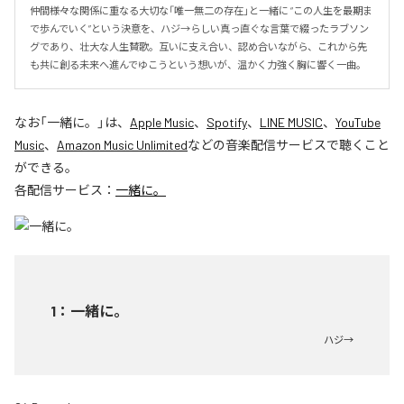
仲間――様々な関係に重なる大切な「唯一無二の存在」と一緒に “この人生を最期ま
で歩んでいく”という決意を、ハジ→らしい真っ直ぐな言葉で綴ったラブソン
グであり、壮大な人生賛歌。互いに支え合い、認め合いながら、これから先
も共に創る未来へ進んでゆこうという想いが、温かく力強く胸に響く一曲。
なお「
一緒に。
」は、
Apple Music
、
Spotify
、
LINE MUSIC
、
YouTube
Music
、
Amazon Music Unlimited
などの音楽配信サービスで聴くこと
ができる。
各配信サービス：
一緒に。
1
：
一緒に。
ハジ→