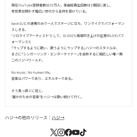
現在YouTube登録者数は20万人、楽曲総再生回数は2億回に達し、

老若男女問わず幅広い世代から支持を受けている。 

back DJとの連携のみで一人でステージに立ち、ワンマイクでパフォーマン
スしきる、

“ソロライブアーティスト”として、10,000%現場叩き上げの圧巻のLIVEパフ
ォーマンスと

「ラップするように歌い、歌うようにラップする」ハジ→のスタイルは、

まさに「シンガーソング・エンターテイナー」を自称するに相応しい唯一無
二のハジ→ワールド。

No music , No human life。

音楽はパワーであり、エネルギーである。

そう真っ直ぐに信じ、

ハジ→
の他のリリース：
ハジ→