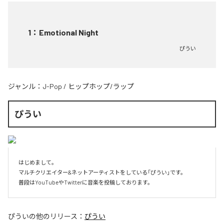
1
：
Emotional Night
ぴうい
ジャンル：
J-Pop
/
ヒップホップ/ラップ
ぴうい
はじめまして。

マルチクリエイター&ネットアーティストをしている「ぴうい」です。

普段はYouTubeやTwitterに音楽を投稿しております。
ぴうい
の他のリリース：
ぴうい