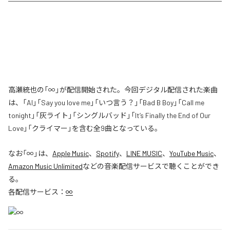
高瀬統也の「∞」が配信開始された。今回デジタル配信された楽曲
は、「AI」「Say you love me」「いつ言う？」「Bad B Boy」「Call me
tonight」「灰ライト」「シングルバッド」「It’s Finally the End of Our
Love」「クライマー」を含む全9曲となっている。
なお「
∞
」は、
Apple Music
、
Spotify
、
LINE MUSIC
、
YouTube Music
、
Amazon Music Unlimited
などの音楽配信サービスで聴くことができ
る。
各配信サービス：
∞