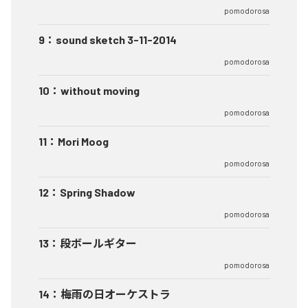
pomodorosa
9
：
sound sketch 3-11-2014
pomodorosa
10
：
without moving
pomodorosa
11
：
Mori Moog
pomodorosa
12
：
Spring Shadow
pomodorosa
13
：
段ボールギター
pomodorosa
14
：
梅雨の日オーケストラ