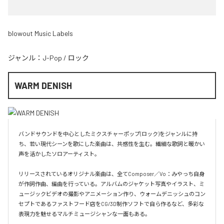
blowout Music Labels
ジャンル：
J-Pop
/
ロック
WARM DENISH
バンドサウンドを中心としたミクスチャーポップ(ロック)をジャンルに持
ち、若い現代シーンを歌にした楽曲は、共感性を生む。繊細な歌詞と暖かい
声を活かしたソロアーティスト。

リリースされているオリジナル楽曲は、全てComposer／Vo：みやっち自身
が作詞作曲、編曲を行っている。アルバムのジャケット写真やイラスト、ミ
ュージックビデオの撮影やアニメーション作り、ウォームデニッシュのコン
セプトであるファストフード店をCG/3D制作ソフトで自ら作るなど、多彩な
表現力を魅せるマルチミュージシャンな一面もある。
