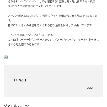
それぞれレースクイーンとしても活躍する「宮瀬七海・阿比留あんな・松田
蘭」の３人で結成されたアイドルユニットです。

スーパー耐久とSDGsの「S」、希望の「wish」を組み合わせて「Swish」となりま
す。

皆様にたくさんの希望を与えられる様な活動を目指して頑張っています！

そんなSwishの初シングル『No.1』です。

この曲はスーパー耐久シリーズ2022 のイメージソングで、サーキットを感じ
させる躍動感のある曲です！
1
：
No.1
Swish
ジャンル：
J-Pop