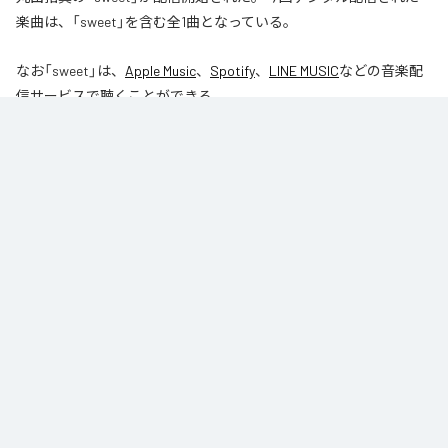
楽曲は、「sweet」を含む全1曲となっている。
なお「
sweet
」は、
Apple Music
、
Spotify
、
LINE MUSIC
などの音楽配
信サービスで聴くことができる。
各配信サービス：
sweet
1
：
sweet
丸山拓真
ジャンル：
J-Pop
/
オルタナティブ
/
ヒップホップ/ラップ
丸山拓真