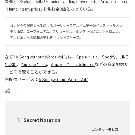
青弦)」「S-plush Doll」「Phonico rattling movement」「Arpatoronica」
「Humbling my pride」を含む全9曲となっている。
ゴンドウの記憶と再生による月一リリースアルバム第一弾インストゥルメン
タル曲篇。ユーフォニアム、フリューゲルホルンを中心にエレクトロニカ、
アンビエントの調和の美しきサウンドスケープ。
なお「
A Song without Words Vol.1
」は、
Apple Music
、
Spotify
、
LINE
MUSIC
、
YouTube Music
、
Amazon Music Unlimited
などの音楽配信サ
ービスで聴くことができる。
各配信サービス：
A Song without Words Vol.1
1
：
Secret Notation
ゴンドウトモヒコ