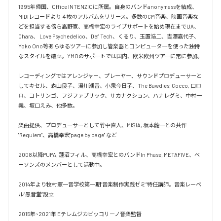
1995年帰国、Office INTENZIOに所属。自身のバンドanonymassを結成、
MIDIレコードより４枚のアルバムをリリース。多数のCM音楽、映画音楽な
どを担当する傍ら高野寛、高橋幸宏のライブサポートを始め現在までUA、 
Chara、 Love Psychedelico、Def Tech、くるり、玉置浩二、吉澤嘉代子、
Yoko Ono等あらゆるツアーに参加し管楽器とコンピューターを使った独特
なスタイルを確立。YMOのサポートでは国内、欧米欧州ツアーに常に参加。

レコーディングではアレンジャー、プレーヤー、サウンドプロデューサーと
してキセル、森山良子、湯川潮音、小泉今日子、The Bawdies, Cocco, 口ロ
ロ、コトリンゴ、フジファブリック、サカナクション、ハナレグミ、中村一
義、坂口えみ、他多数。

楽曲提供、プロデューサーとして竹中直人、MISIA, 坂本龍一との共作 
"Requiem"、高橋幸宏"page by page" など

2008以降PUPA, 蓮沼フィル、高橋幸宏とのバンドIn Phase, METAFIVE、ベ
ーソンズのメンバーとして活動中。

2014年より牧村憲一音学校第一期”音楽制作実践ゼミ”特任講師。音楽レーベ
ル”愚音堂”設立

2015年~2021年 Eテレムジカピッコリーノ音楽監督