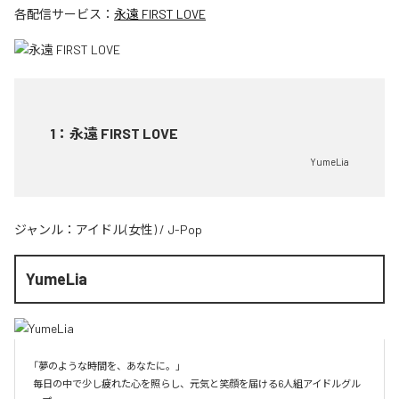
各配信サービス：
永遠 FIRST LOVE
1
：
永遠 FIRST LOVE
YumeLia
ジャンル：
アイドル(女性)
/
J-Pop
YumeLia
「夢のような時間を、あなたに。」

毎日の中で少し疲れた心を照らし、元気と笑顔を届ける6人組アイドルグル