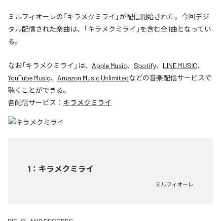
ミルフィオーレの「キラメクミライ」が配信開始された。今回デジ
タル配信された楽曲は、「キラメクミライ」を含む全1曲となってい
る。
なお「
キラメクミライ
」は、
Apple Music
、
Spotify
、
LINE MUSIC
、
YouTube Music
、
Amazon Music Unlimited
などの音楽配信サービスで
聴くことができる。
各配信サービス：
キラメクミライ
1
：
キラメクミライ
ミルフィオーレ