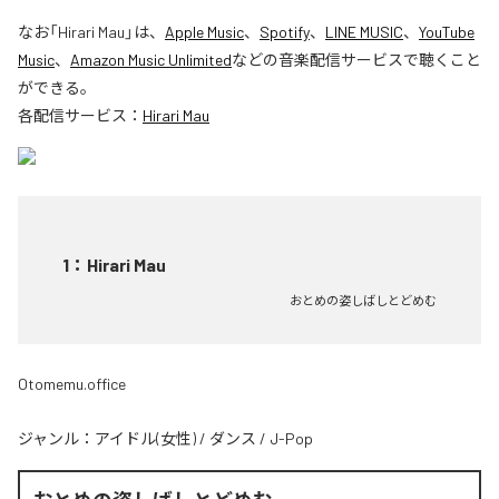
なお「
Hirari Mau
」は、
Apple Music
、
Spotify
、
LINE MUSIC
、
YouTube
Music
、
Amazon Music Unlimited
などの音楽配信サービスで聴くこと
ができる。
各配信サービス：
Hirari Mau
1
：
Hirari Mau
おとめの姿しばしとどめむ
Otomemu.office
ジャンル：
アイドル(女性)
/
ダンス
/
J-Pop