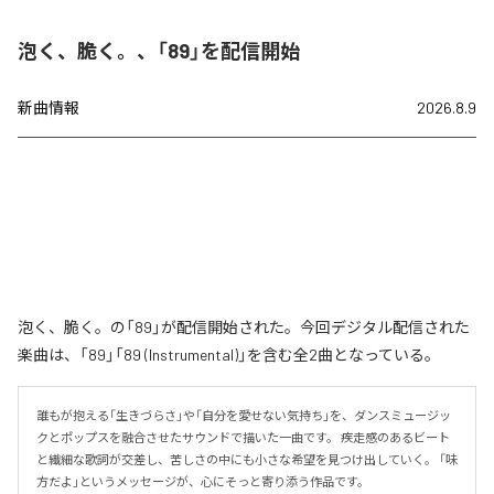
泡く、脆く。、「89」を配信開始
新曲情報
2026.8.9
泡く、脆く。の「89」が配信開始された。今回デジタル配信された
楽曲は、「89」「89 (Instrumental)」を含む全2曲となっている。
誰もが抱える「生きづらさ」や「自分を愛せない気持ち」を、ダンスミュージッ
クとポップスを融合させたサウンドで描いた一曲です。 疾走感のあるビート
と繊細な歌詞が交差し、苦しさの中にも小さな希望を見つけ出していく。 「味
方だよ」というメッセージが、心にそっと寄り添う作品です。