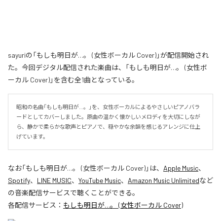
sayuriの「もしも明日が…。 (女性ボーカル Cover)」が配信開始され
た。今回デジタル配信された楽曲は、「もしも明日が…。 (女性ボ
ーカル Cover)」を含む全1曲となっている。
昭和の名曲「もしも明日が…。」を、女性ボーカルによるやさしいピアノバラ
ードとしてカバーしました。原曲の温かく懐かしいメロディを大切にしなが
ら、静かで柔らかな歌声とピアノで、穏やかな余韻を感じるアレンジに仕上
げています。
なお「
もしも明日が…。 (女性ボーカル Cover)
」は、
Apple Music
、
Spotify
、
LINE MUSIC
、
YouTube Music
、
Amazon Music Unlimited
など
の音楽配信サービスで聴くことができる。
各配信サービス：
もしも明日が…。 (女性ボーカル Cover)