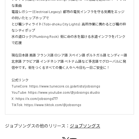
な楽曲  

電設レガシー (Electrical Legacy): 都市の電気インフラを守る気概をエッジ
の利いたヒップホップで  

とび職シティライト (Tobi-shoku City Lights): 高所作業に携わるとび職の粋
なシティポップ  

水の道ロック (Plumbing Rock): 街に命の水を届ける水道インフラをパンク
で応援

現在日本語 英語 フランス語 ロシア語 スペイン語 ポルトガル語 ヒンディー語 
北京語 アラビア語 インドネシア語 ベトナム語など多言語でグローバルに発
信中です。街をつくるすべての働く人々へ今日も一日ご安全に！

公式リンク

TuneCore: https://www.tunecore.co.jp/artists/jobsongs

YouTube: https://www.youtube.com/@jobsongs.studio

X: https://x.com/jobsongs777

TikTok: https://www.tiktok.com/@jobsongs
ジョブソングス
の他のリリース：
ジョブソングス