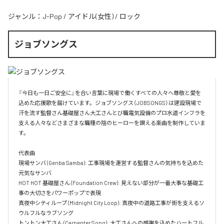
ジャンル：
J-Pop
/
アイドル(女性)
/
ロック
ジョブソングス
『今日も一日ご安全に』を合い言葉に現場で働くすべての人々へ尊敬と愛を
込めた応援歌を届けています。ジョブソングス（JOBSONGS）は建設現場で
汗を流す監督さん基礎屋さん大工さんとび職電気設備のプロ水道インフラを
支える人々などさまざまな職種の陰のヒーローを讃える楽曲を制作していま
す。

代表曲  

現場サンバ (Genba Samba): 工事現場を運営する監督さんの気持ちを込めた
元気なサンバ  

HOT HOT 基礎屋さん (Foundation Crew): 見えない部分が一番大事な基礎工
事の大切さをパワーポップで表現  

真夜中シティループ (Midnight City Loop): 真夜中の道路工事が街を支えるソ
ウルフルなラブソング  

トントン大工さん (Carpenter Song): 大工さんへの感謝を込めたハートフル