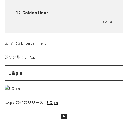
1
：
Golden Hour
U&pia
S.T.A.R.S Entertainment
ジャンル：
J-Pop
U&pia
U&pia
の他のリリース：
U&pia