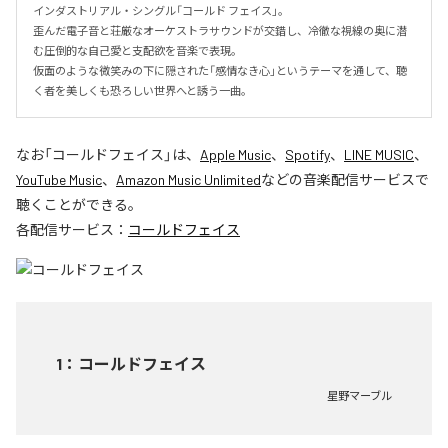
インダストリアル・シングル「コールド フェイス」。

歪んだ電子音と荘厳なオーケストラサウンドが交錯し、冷徹な視線の奥に潜
む圧倒的な自己愛と支配欲を音楽で表現。

仮面のような微笑みの下に隠された「感情なき心」というテーマを通して、聴
く者を美しくも恐ろしい世界へと誘う一曲。
なお「
コールドフェイス
」は、
Apple Music
、
Spotify
、
LINE MUSIC
、
YouTube Music
、
Amazon Music Unlimited
などの音楽配信サービスで
聴くことができる。
各配信サービス：
コールドフェイス
1
：
コールドフェイス
星野マーブル