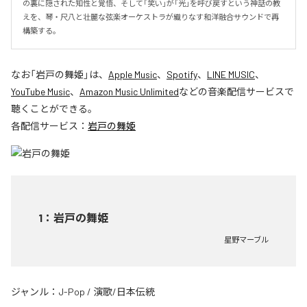
の裏に隠された知性と覚悟、そして「笑い」が「光」を呼び戻すという神話の教
えを、琴・尺八と壮麗な弦楽オーケストラが織りなす和洋融合サウンドで再
構築する。
なお「
岩戸の舞姫
」は、
Apple Music
、
Spotify
、
LINE MUSIC
、
YouTube Music
、
Amazon Music Unlimited
などの音楽配信サービスで
聴くことができる。
各配信サービス：
岩戸の舞姫
1
：
岩戸の舞姫
星野マーブル
ジャンル：
J-Pop
/
演歌/日本伝統