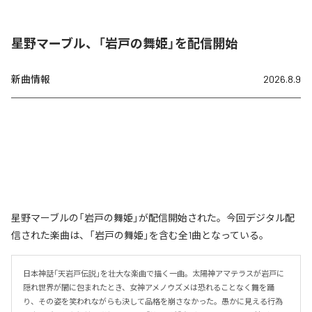
星野マーブル、「岩戸の舞姫」を配信開始
新曲情報
2026.8.9
星野マーブルの「岩戸の舞姫」が配信開始された。今回デジタル配
信された楽曲は、「岩戸の舞姫」を含む全1曲となっている。
日本神話「天岩戸伝説」を壮大な楽曲で描く一曲。太陽神アマテラスが岩戸に
隠れ世界が闇に包まれたとき、女神アメノウズメは恐れることなく舞を踊
り、その姿を笑われながらも決して品格を崩さなかった。愚かに見える行為