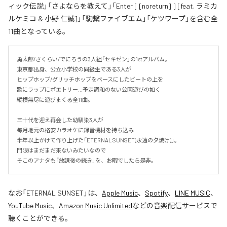
ィック伝説」「さよならを教えて」「Enter [ [noreturn] ] [feat. ラミカ
ルケミコ & 小野 仁誠]」「駒繋ファイブエム」「ケツワープ」を含む全
11曲となっている。
勇太郎/さくらい/でにろうの3人組「セキゼン」の1stアルバム。

東京都出身、公立小学校の同級生である3人が

ヒップホップ/グリッチホップをベースにしたビートの上を

歌にラップにポエトリー…予定調和のない公園遊びの如く

縦横無尽に遊びまくる全11曲。

三十代を迎え再会した幼馴染3人が

毎月地元の格安カラオケに録音機材を持ち込み

半年以上かけて作り上げた「ETERNAL SUNSET(永遠の夕焼け)」。

門限はまだまだ来ないみたいなので

そこのアナタも「放課後の続き」を、お暇でしたら是非。
なお「
ETERNAL SUNSET
」は、
Apple Music
、
Spotify
、
LINE MUSIC
、
YouTube Music
、
Amazon Music Unlimited
などの音楽配信サービスで
聴くことができる。