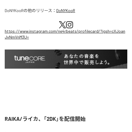
DoNYKooR
の他のリリース：
DoNYKooR
https://www.instagram.com/ne4rbeats/profilecard/?igsh=cXJoan
JvNmVnM3U=
RAIKA/ライカ、「2DK」を配信開始