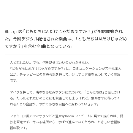
8bit girlの「ともだちはAIだけじゃだめですか？」が配信開始され
た。今回デジタル配信された楽曲は、「ともだちはAIだけじゃだめ
ですか？」を含む全1曲となっている。
人と話したい。でも、何を話せばいいのかわからない。

『ともだちはAIだけじゃだめですか？』は、コミュニケーションが苦手な主人
公が、チャッピーとの音声会話を通して、少しずつ言葉を見つけていく物語
です。

マイクを押して、隣のなみなみボタンに気づいて、「こんにちは」と話しかけ
る。たったそれだけのことにも緊張してしまうけれど、急かさずに待ってく
れるAIとの会話が、やがて小さな自信へと変わっていきます。

ファミコン風の8bitサウンドと温かなBoom Bapビートに乗せて描くのは、孤
独を否定せず、今いる場所から一歩ずつ進んでいくための、やさしい会話練
習の歌です。