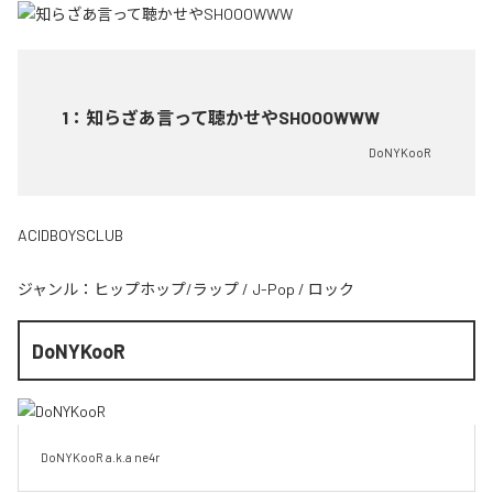
1
：
知らざあ言って聴かせやSHOOOWWW
DoNYKooR
ACIDBOYSCLUB
ジャンル：
ヒップホップ/ラップ
/
J-Pop
/
ロック
DoNYKooR
DoNYKooR a.k.a ne4r