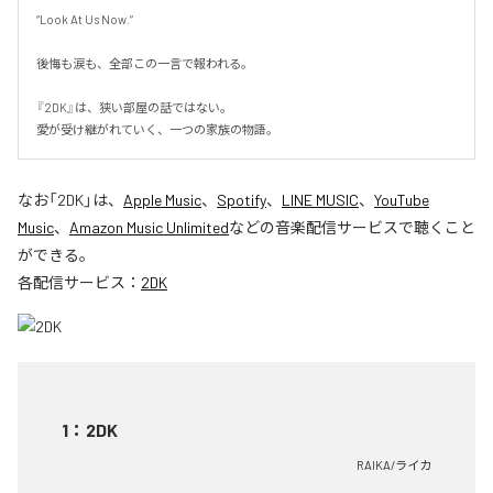
“Look At Us Now.”

後悔も涙も、全部この一言で報われる。

『2DK』は、狭い部屋の話ではない。

愛が受け継がれていく、一つの家族の物語。
なお「
2DK
」は、
Apple Music
、
Spotify
、
LINE MUSIC
、
YouTube
Music
、
Amazon Music Unlimited
などの音楽配信サービスで聴くこと
ができる。
各配信サービス：
2DK
1
：
2DK
RAIKA/ライカ