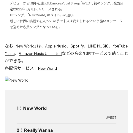
デビューから1周年を迎えたDance&Vocal Group｢AVEST｣初のシングル発売決
定!2022年6月7日にリリースされる。

1st シングル｢New World｣はタイトルの通り､

新しい世界に挑戦する人へ“この手で未来は変えられる”という強いメッセージ
を込めた応援ソングとなっている。
なお「
New World
」は、
Apple Music
、
Spotify
、
LINE MUSIC
、
YouTube
Music
、
Amazon Music Unlimited
などの音楽配信サービスで聴くこと
ができる。
各配信サービス：
New World
1
：
New World
AVEST
2
：
Really Wanna