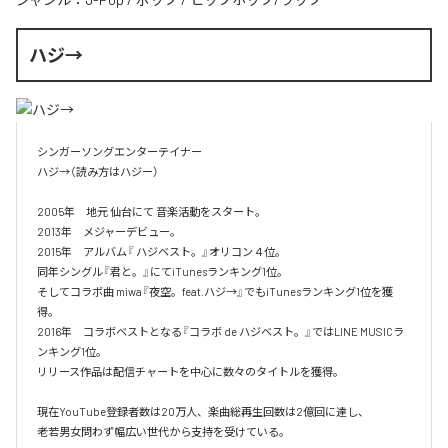
ハジ→
シンガーソングエンターテイナー

ハジ→（読み方はハジー）

2005年　地元 仙台にて 音楽活動をスタート。

2013年　メジャーデビュー。

2015年　アルバム『 ハジベスト。』オリコン４位。

同年シングル『君と。』にてiTunesランキング1位。

そしてコラボ曲 miwa『夜空。feat.ハジ→』でもiTunesランキング1位を獲
得。

2016年　コラボベストとなる『コラボ de ハジベスト。』ではLINE MUSICラ
ンキング1位。

リリース作品は配信チャートを中心に数々のタイトルを獲得。

現在YouTube登録者数は20万人、楽曲総再生回数は2億回に達し、

老若男女問わず幅広い世代から支持を受けている。 
