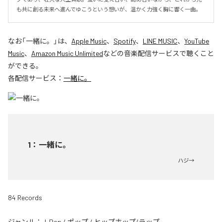
も共に創る未来へ進んでゆこうという想いが、温かく力強く胸に響く一曲。
なお「
一緒に。
」は、
Apple Music
、
Spotify
、
LINE MUSIC
、
YouTube
Music
、
Amazon Music Unlimited
などの音楽配信サービスで聴くこと
ができる。
各配信サービス：
一緒に。
1
：
一緒に。
ハジ→
84 Records
ジャンル：
J-Pop
/
ポップ
/
ヒップホップ/ラップ