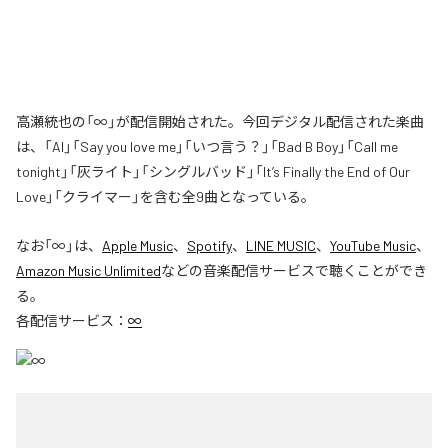
高瀬統也の「∞」が配信開始された。今回デジタル配信された楽曲
は、「AI」「Say you love me」「いつ言う？」「Bad B Boy」「Call me
tonight」「灰ライト」「シングルバッド」「It’s Finally the End of Our
Love」「クライマー」を含む全9曲となっている。
なお「
∞
」は、
Apple Music
、
Spotify
、
LINE MUSIC
、
YouTube Music
、
Amazon Music Unlimited
などの音楽配信サービスで聴くことができ
る。
各配信サービス：
∞