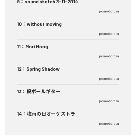
9
：
sound sketch 3-11-2014
pomodorosa
10
：
without moving
pomodorosa
11
：
Mori Moog
pomodorosa
12
：
Spring Shadow
pomodorosa
13
：
段ボールギター
pomodorosa
14
：
梅雨の日オーケストラ
pomodorosa