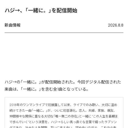
ハジ→、「一緒に。」を配信開始
新曲情報
2026.8.8
ハジ→の「一緒に。」が配信開始された。今回デジタル配信された
楽曲は、「一緒に。」を含む全1曲となっている。
2018年のワンマンライブで初披露して以来、ライブでのみ歌い、大切に温め
続けてきた一曲「一緒に。」が、ついに初音源化。恋人、夫婦、家族、親友、
仲間――様々な関係に重なる大切な「唯一無二の存在」と一緒に “この人生を最期ま
で歩んでいく”という決意を、ハジ→らしい真っ直ぐな言葉で綴ったラブソン
グであり、壮大な人生賛歌。互いに支え合い、認め合いながら、これから先