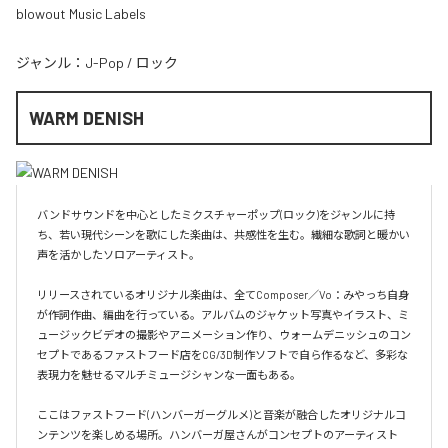
blowout Music Labels
ジャンル：
J-Pop
/
ロック
WARM DENISH
バンドサウンドを中心としたミクスチャーポップ(ロック)をジャンルに持
ち、若い現代シーンを歌にした楽曲は、共感性を生む。繊細な歌詞と暖かい
声を活かしたソロアーティスト。

リリースされているオリジナル楽曲は、全てComposer／Vo：みやっち自身
が作詞作曲、編曲を行っている。アルバムのジャケット写真やイラスト、ミ
ュージックビデオの撮影やアニメーション作り、ウォームデニッシュのコン
セプトであるファストフード店をCG/3D制作ソフトで自ら作るなど、多彩な
表現力を魅せるマルチミュージシャンな一面もある。

ここはファストフード(ハンバーガーグルメ)と音楽が融合したオリジナルコ
ンテンツを楽しめる場所。ハンバーガ屋さんがコンセプトのアーティスト