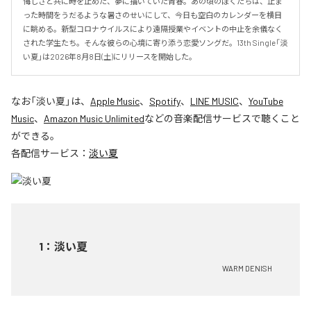
悔しさと共に時を止めた、夢に描いていた青春。あの頃のぼくたちは、止ま
った時間をうだるような暑さのせいにして、今日も空白のカレンダーを横目
に眺める。新型コロナウイルスにより遠隔授業やイベントの中止を余儀なく
された学生たち。そんな彼らの心境に寄り添う恋愛ソングだ。13th Single「淡
い夏」は2026年8月8日(土)にリリースを開始した。
なお「
淡い夏
」は、
Apple Music
、
Spotify
、
LINE MUSIC
、
YouTube
Music
、
Amazon Music Unlimited
などの音楽配信サービスで聴くこと
ができる。
各配信サービス：
淡い夏
1
：
淡い夏
WARM DENISH