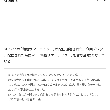
新曲情報
2026.8.8
SHAZNAの「飴色サマーライダー」が配信開始された。今回デジタ
ル配信された楽曲は、「飴色サマーライダー」を含む全1曲となって
いる。
SHAZNAが六ヶ月連続デジタルシングルをリリース第２弾！！

数々の大ヒット曲を世に生み出し、ミリオンセラーアルバムまでをも産み出
してきた、IZAM作詞 & A.O.I作曲のゴールデンコンビが、夏・憂いをテーマに
2026年の夏曲を仕上げました。

SHAZNAらしさ全開で疾走感がありながらも胸の奥がキュンとして切なく、
どこか懐かしい青春の一曲。