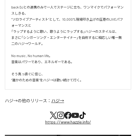
back DJとの連携のみで一人でステージに立ち、ワンマイクでパフォーマン
スしきる、

“ソロライブアーティスト”として、10,000%現場叩き上げの圧巻のLIVEパフ
ォーマンスと

「ラップするように歌い、歌うようにラップする」ハジ→のスタイルは、

まさに「シンガーソング・エンターテイナー」を自称するに相応しい唯一無
二のハジ→ワールド。

No music , No human life。

音楽はパワーであり、エネルギーである。

そう真っ直ぐに信じ、

ハジ→
の他のリリース：
ハジ→
https://www.hazzie.info/