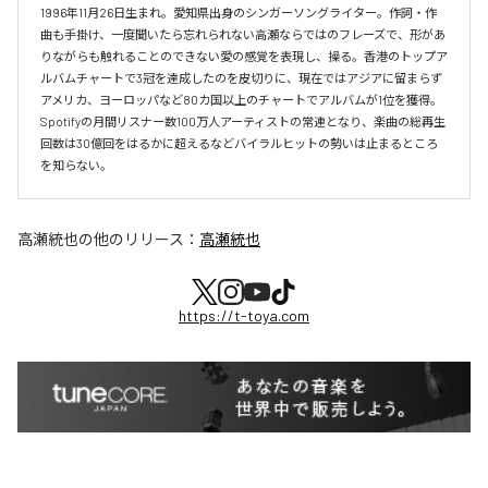
1996年11月26日生まれ。愛知県出身のシンガーソングライター。作詞・作
曲も手掛け、一度聞いたら忘れられない高瀬ならではのフレーズで、形があ
りながらも触れることのできない愛の感覚を表現し、操る。香港のトップア
ルバムチャートで3冠を達成したのを皮切りに、現在ではアジアに留まらず
アメリカ、ヨーロッパなど80カ国以上のチャートでアルバムが1位を獲得。
Spotifyの月間リスナー数100万人アーティストの常連となり、楽曲の総再生
回数は30億回をはるかに超えるなどバイラルヒットの勢いは止まるところ
を知らない。
高瀬統也
の他のリリース：
高瀬統也
https://t-toya.com