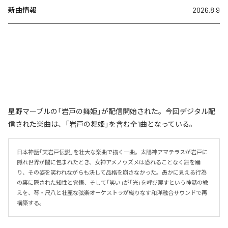
新曲情報
2026.8.9
星野マーブルの「岩戸の舞姫」が配信開始された。今回デジタル配
信された楽曲は、「岩戸の舞姫」を含む全1曲となっている。
日本神話「天岩戸伝説」を壮大な楽曲で描く一曲。太陽神アマテラスが岩戸に
隠れ世界が闇に包まれたとき、女神アメノウズメは恐れることなく舞を踊
り、その姿を笑われながらも決して品格を崩さなかった。愚かに見える行為
の裏に隠された知性と覚悟、そして「笑い」が「光」を呼び戻すという神話の教
えを、琴・尺八と壮麗な弦楽オーケストラが織りなす和洋融合サウンドで再
構築する。