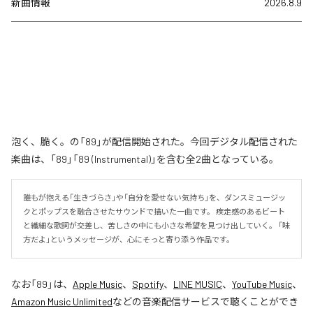
新曲情報
2026.8.9
泡く、脆く。の「89」が配信開始された。今回デジタル配信された
楽曲は、「89」「89 (Instrumental)」を含む全2曲となっている。
誰もが抱える「生きづらさ」や「自分を愛せない気持ち」を、ダンスミュージッ
クとポップスを融合させたサウンドで描いた一曲です。 疾走感のあるビート
と繊細な歌詞が交差し、苦しさの中にも小さな希望を見つけ出していく。 「味
方だよ」というメッセージが、心にそっと寄り添う作品です。
なお「
89
」は、
Apple Music
、
Spotify
、
LINE MUSIC
、
YouTube Music
、
Amazon Music Unlimited
などの音楽配信サービスで聴くことができ