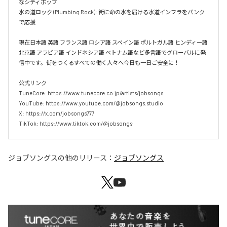
なシティポップ  

水の道ロック (Plumbing Rock): 街に命の水を届ける水道インフラをパンク
で応援

現在日本語 英語 フランス語 ロシア語 スペイン語 ポルトガル語 ヒンディー語 
北京語 アラビア語 インドネシア語 ベトナム語など多言語でグローバルに発
信中です。街をつくるすべての働く人々へ今日も一日ご安全に！

公式リンク

TuneCore: https://www.tunecore.co.jp/artists/jobsongs

YouTube: https://www.youtube.com/@jobsongs.studio

X: https://x.com/jobsongs777

TikTok: https://www.tiktok.com/@jobsongs
ジョブソングス
の他のリリース：
ジョブソングス