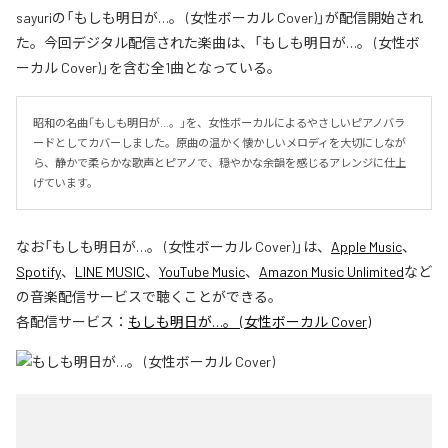
sayuriの「もしも明日が…。 (女性ボーカル Cover)」が配信開始され
た。今回デジタル配信された楽曲は、「もしも明日が…。 (女性ボ
ーカル Cover)」を含む全1曲となっている。
昭和の名曲「もしも明日が…。」を、女性ボーカルによるやさしいピアノバラ
ードとしてカバーしました。原曲の温かく懐かしいメロディを大切にしなが
ら、静かで柔らかな歌声とピアノで、穏やかな余韻を感じるアレンジに仕上
げています。
なお「
もしも明日が…。 (女性ボーカル Cover)
」は、
Apple Music
、
Spotify
、
LINE MUSIC
、
YouTube Music
、
Amazon Music Unlimited
など
の音楽配信サービスで聴くことができる。
各配信サービス：
もしも明日が…。 (女性ボーカル Cover)