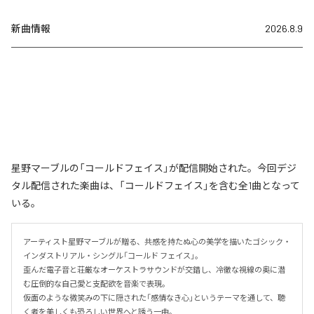
新曲情報
2026.8.9
星野マーブルの「コールドフェイス」が配信開始された。今回デジ
タル配信された楽曲は、「コールドフェイス」を含む全1曲となって
いる。
アーティスト星野マーブルが贈る、共感を持たぬ心の美学を描いたゴシック・
インダストリアル・シングル「コールド フェイス」。

歪んだ電子音と荘厳なオーケストラサウンドが交錯し、冷徹な視線の奥に潜
む圧倒的な自己愛と支配欲を音楽で表現。

仮面のような微笑みの下に隠された「感情なき心」というテーマを通して、聴
く者を美しくも恐ろしい世界へと誘う一曲。