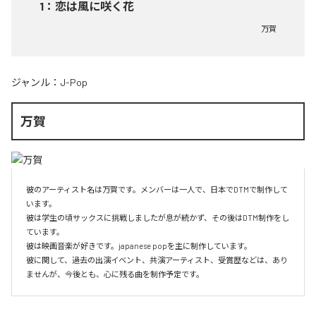
1
：
恋は風に咲く花
万賀
ジャンル：
J-Pop
万賀
彼のアーティスト名は万賀です。メンバーは一人で、日本でDTMで制作して
います。

彼は学生の頃サックスに挑戦しましたが息が続かず、その後はDTM制作をし
ています。

彼は映画音楽が好きです。japanese popを主に制作しています。

彼に関して、過去の出演イベント、共演アーティスト、受賞歴などは、あり
ませんが、今後とも、心に残る曲を制作予定です。