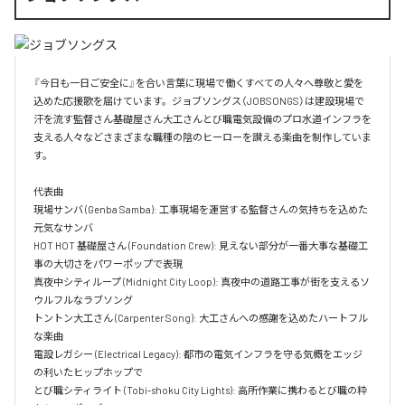
『今日も一日ご安全に』を合い言葉に現場で働くすべての人々へ尊敬と愛を
込めた応援歌を届けています。ジョブソングス（JOBSONGS）は建設現場で
汗を流す監督さん基礎屋さん大工さんとび職電気設備のプロ水道インフラを
支える人々などさまざまな職種の陰のヒーローを讃える楽曲を制作していま
す。

代表曲  

現場サンバ (Genba Samba): 工事現場を運営する監督さんの気持ちを込めた
元気なサンバ  

HOT HOT 基礎屋さん (Foundation Crew): 見えない部分が一番大事な基礎工
事の大切さをパワーポップで表現  

真夜中シティループ (Midnight City Loop): 真夜中の道路工事が街を支えるソ
ウルフルなラブソング  

トントン大工さん (Carpenter Song): 大工さんへの感謝を込めたハートフル
な楽曲  

電設レガシー (Electrical Legacy): 都市の電気インフラを守る気概をエッジ
の利いたヒップホップで  

とび職シティライト (Tobi-shoku City Lights): 高所作業に携わるとび職の粋