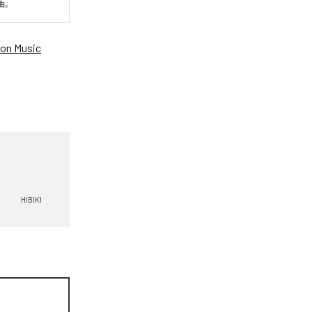
曲。
on Music
HIBIKI