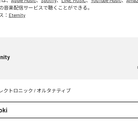
」は、
Apple Music
、
Spotify
、
LINE MUSIC
、
YouTube Music
、
Amaz
の音楽配信サービスで聴くことができる。
ス：
Eternity
nity
レクトロニック
/
オルタナティブ
oki