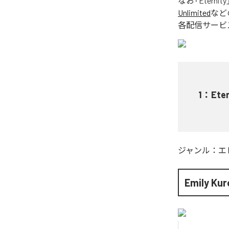
なお「
Eternity
Unlimited
など
各配信サービ
1
：
Eter
ジャンル：
エ
Emily Kur