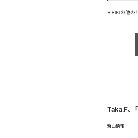
HIBIKI
の他の
Taka.F、
新曲情報