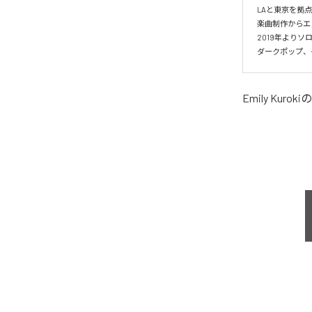
LAと東京を拠
楽曲制作からエ
2019年より
ダークポップ、
Emily Kuroki
の