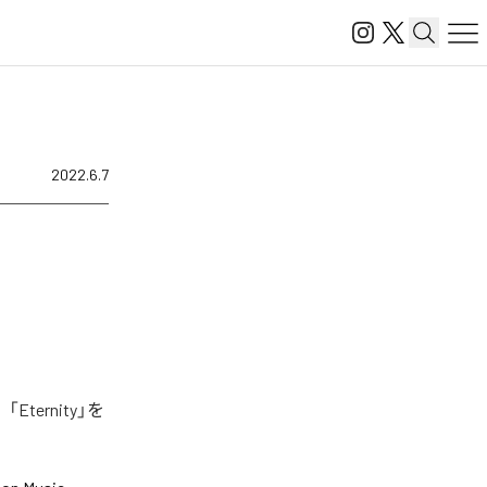
2022.6.7
ternity」を