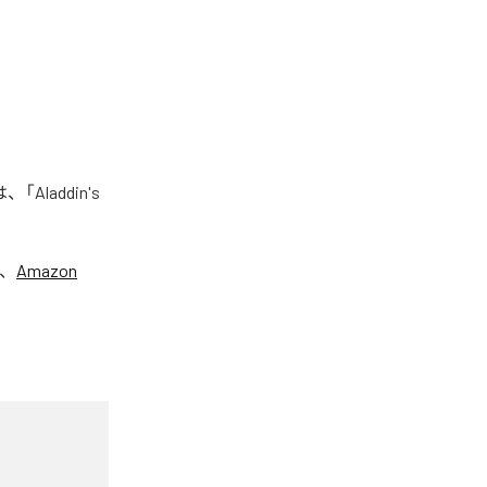
Aladdin's
、
Amazon