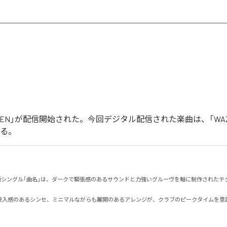
「WAZEN」が配信開始された。今回デジタル配信された楽曲は、「WA
いる。
る最新シングル「曲名」は、ダークで緊張感のあるサウンドと力強いグルーヴを軸に制作されたテクノ
没入感のあるシンセ、ミニマルながらも展開のあるアレンジが、クラブのピークタイムを意