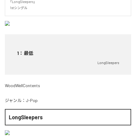
「LongSleepers」

1stシングル
1
：
最低
LongSleepers
WoodWellContents
ジャンル：
J-Pop
LongSleepers