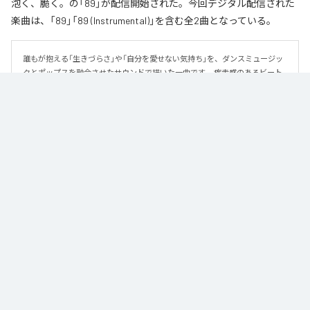
泡く、脆く。の「89」が配信開始された。今回デジタル配信された
楽曲は、「89」「89 (Instrumental)」を含む全2曲となっている。
誰もが抱える「生きづらさ」や「自分を愛せない気持ち」を、ダンスミュージッ
クとポップスを融合させたサウンドで描いた一曲です。 疾走感のあるビート
と繊細な歌詞が交差し、苦しさの中にも小さな希望を見つけ出していく。 「味
方だよ」というメッセージが、心にそっと寄り添う作品です。
なお「
89
」は、
Apple Music
、
Spotify
、
LINE MUSIC
、
YouTube Music
、
Amazon Music Unlimited
などの音楽配信サービスで聴くことができ
る。
各配信サービス：
89
1
：
89